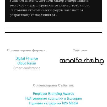
Schneider Electric, световен лидер в енергийните
технологии, разширява сътрудничеството си със
Световния икономически форум като част от
разрастваща се коалиция от...
FOOTER-ФОРУМИ
FOOTER-MIDDLE
Организирани форуми:
Сайтове:
Digital Finance
Cloud forum
Smart conference
FOOTER-СЪБИТИЯ
Организирани Събития:
Employer Branding Awards
Най-зелените компании в Бълагрия
Годишни награди на b2b Media