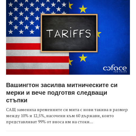
Вашингтон засилва митническите си
мерки и вече подготвя следващи
стъпки
САЩ замениха временните си мита с нови такива в размер
между 10% и 12,5%, насочени към 60 държави, които
представляват 99% от вноса им на стоки....