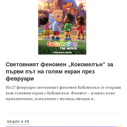
Световният феномен „Кокомелън“ за
първи път на голям екран през
февруари
На 27 февруари световният феномен КоКомелън се отправя
към големия екран с КоКомелън: Филмът – изцяло ново
приключение, изпълнено с музика, емоция и...
МЕДИИ И PR