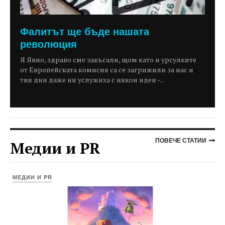
Фалитът ще бъде нашата
революция
Я Явно, здраво сме закъсали, щом като и урсулките
от Европейската комисия са се загрижили за нас и
тия дни даже ни услужиха с някои идеи -...
ПОВЕЧЕ СТАТИИ
Медии и PR
МЕДИИ И PR