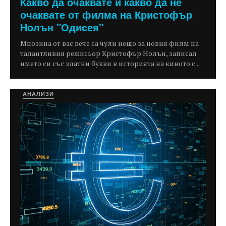
Какво да очаквате и какво да не
очаквате от филма на Кристофър
Нолън "Одисея"
Мнозина от вас вече са чули нещо за новия филм на
талантливия режисьор Кристофър Нолън, записал
името си със златни букви в историята на киното с...
АНАЛИЗИ