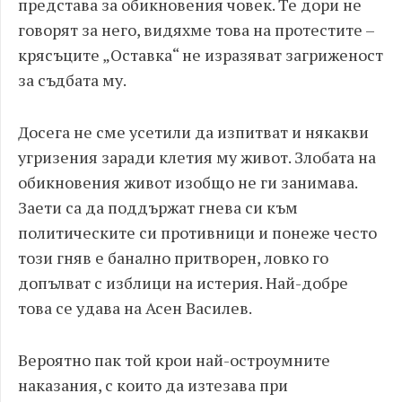
представа за обикновения човек. Те дори не
говорят за него, видяхме това на протестите –
крясъците „Оставка“ не изразяват загриженост
за съдбата му.
Досега не сме усетили да изпитват и някакви
угризения заради клетия му живот. Злобата на
обикновения живот изобщо не ги занимава.
Заети са да поддържат гнева си към
политическите си противници и понеже често
този гняв е банално притворен, ловко го
допълват с изблици на истерия. Най-добре
това се удава на Асен Василев.
Вероятно пак той крои най-остроумните
наказания, с които да изтезава при