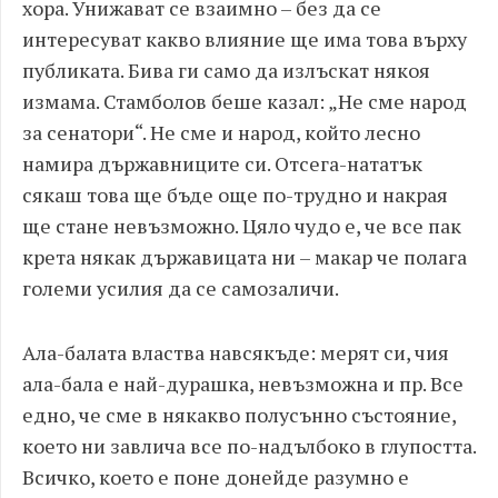
хора. Унижават се взаимно – без да се
интересуват какво влияние ще има това върху
публиката. Бива ги само да излъскат някоя
измама. Стамболов беше казал: „Не сме народ
за сенатори“. Не сме и народ, който лесно
намира държавниците си. Отсега-нататък
сякаш това ще бъде още по-трудно и накрая
ще стане невъзможно. Цяло чудо е, че все пак
крета някак държавицата ни – макар че полага
големи усилия да се самозаличи.
Ала-балата властва навсякъде: мерят си, чия
ала-бала е най-дурашка, невъзможна и пр. Все
едно, че сме в някакво полусънно състояние,
което ни завлича все по-надълбоко в глупостта.
Всичко, което е поне донейде разумно е