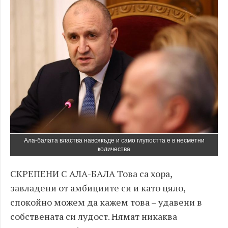
Ала-балата властва навсякъде и само глупостта е в несметни
количества
СКРЕПЕНИ С АЛА-БАЛА Това са хора,
завладени от амбициите си и като цяло,
спокойно можем да кажем това – удавени в
собствената си лудост. Нямат никаква