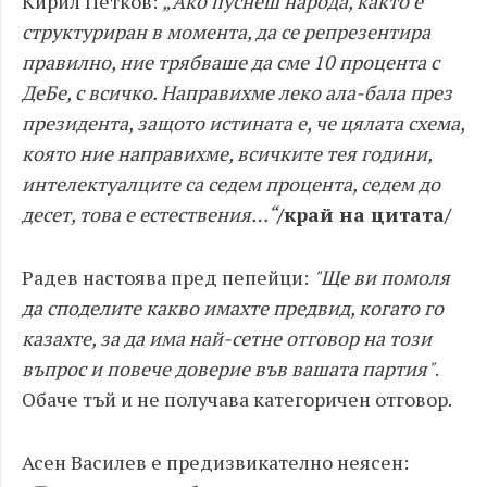
Кирил Петков:
„Ако пуснеш народа, както е
структуриран в момента, да се репрезентира
правилно, ние трябваше да сме 10 процента с
ДеБе, с всичко. Направихме леко ала-бала през
президента, защото истината е, че цялата схема,
която ние направихме, всичките тея години,
интелектуалците са седем процента, седем до
десет, това е естествения…“
/край на цитата/
Радев настоява пред пепейци:
"Ще ви помоля
да споделите какво имахте предвид, когато го
казахте, за да има най-сетне отговор на този
въпрос и повече доверие във вашата партия"
.
Обаче тъй и не получава категоричен отговор.
Асен Василев е предизвикателно неясен: