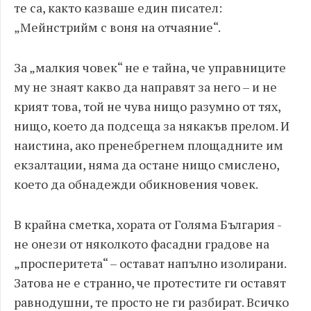
те са, както казваше един писател:
„Мейнстрийм с воня на отчаяние“.
За „малкия човек“ не е тайна, че управниците
му не знаят какво да направят за него – и не
крият това, той не чува нищо разумно от тях,
нищо, което да подсеща за някакъв прелом. И
наистина, ако пренебрегнем площадните им
екзалтации, няма да остане нищо смислено,
което да обнадежди обикновения човек.
В крайна сметка, хората от Голяма България -
не онези от няколкото фасадни градове на
„просперитета“ – остават напълно изолирани.
Затова не е странно, че протестите ги оставят
равнодушни, те просто не ги разбират. Всичко