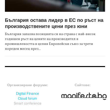
България остава лидер в ЕС по ръст на
производствените цени през юни
България запазва позицията си на страна с най-висок
годишен ръст на цените на производител в
промишлеността в целия Европейски съюз за трети
пореден месец през...
FOOTER-ФОРУМИ
FOOTER-MIDDLE
Организирани форуми:
Сайтове:
Digital Finance
Cloud forum
Smart conference