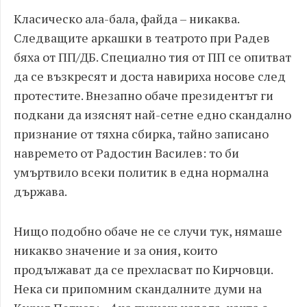
Класическо ала-бала, файда – никаква.
Следващите аркашки в театрото при Радев
бяха от ПП/ДБ. Специално тия от ПП се опитват
да се възкресят и доста навириха носове след
протестите. Внезапно обаче президентът ги
подкани да изяснят най-сетне едно скандално
признание от тяхна сбирка, тайно записано
навремето от Радостин Василев: то би
умъртвило всеки политик в една нормална
държава.
Нищо подобно обаче не се случи тук, нямаше
никакво значение и за ония, които
продължават да се прехласват по Кирчовци.
Нека си припомним скандалните думи на