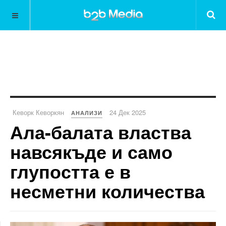
Кеворк Кеворкян
24 Дек 2025
АНАЛИЗИ
Ала-балата властва
навсякъде и само
глупостта е в
несметни количества