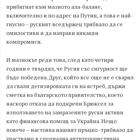
прибягнат към мазното ала-балане,
включително и по адрес на Путин, а това е най-
гнусно – руският вседържец трябвало да се
омилостиви и да направи някакви
компромиси.
И мазнокът реди това, след като четири
години е твърдял, че Русия със сигурност ще
бъде победена. Друг, който все още не е сварил
да свали дегизировката си на ястреб, държи
сметка на българското правителство, което
наскоро отказа да подкрепи Брюксел за
използването на замразените руски активи
като финансова помощ за Украйна. Нещо
повече – настоява нашият пръцко -трябвало да
участваме в специална антитерористична