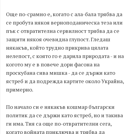
Още по-срамно е, когато с ала-бала трябва да
се пробута някоя верноподаническа теза или
пък с отвратителна сервилност трябва да се
защити някоя очевидна глупост. Гледаш
някакъв, който трудно прикрива цялата
нелепост, с която го е дарила природата - и на
когото му е в повече дори фасона на
проскубана сива мишка - да се държи като
ястреб и да подрежда картите около Украйна,
примерно.
По начало си е някакъв кошмар български
политик да се държи като ястреб, но и такива
ги има. Тия са още по-отвратителни сега,
когато войната приключва и трябва да