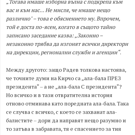
„Тогава имаше изборна вълна с подкрепа към
вас и към нас… Не мисля, че имаше нещо
различно" – това е обяснението му. Впрочем,
той е доста по-ясен, когато в същото тайно
записано заседание казва: „Законно –
незаконно трябва да изгонят всички директори
на дирекции, регионални служби и агенции“
.
Между другото: защо Радев толкова настоява,
че точните думи на Кирчо са „ала-бала ПРЕЗ
президента“ – а не „ала-бала С президента“?
Но всичко и в тази отвратителна история
отново отминава като поредната ала-бала. Така
се случва с всичко, с което се захванат ала-
балистите – дори да направят нещо разумно и
то затъва в забравата, тя е спасението за тия