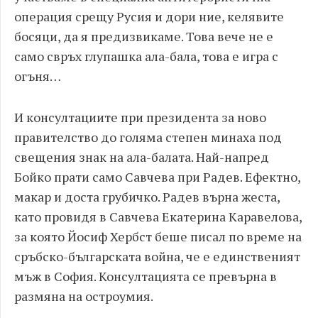
операция срещу Русия и дори ние, келявите
босяци, да я предизвикаме. Това вече не е
само свръх глупашка ала-бала, това е игра с
огъня…
И консултациите при президента за ново
правителство до голяма степен минаха под
свещения знак на ала-балата. Най-напред
Бойко прати само Савчева при Радев. Ефектно,
макар и доста грубичко. Радев върна жеста,
като провидя в Савчева Екатерина Каравелова,
за която Йосиф Хербст беше писал по време на
сръбско-българската война, че е единственият
мъж в София. Консултацията се превърна в
размяна на остроумия.