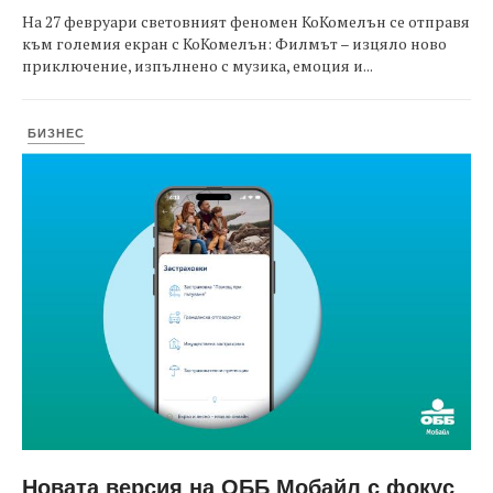
На 27 февруари световният феномен КоКомелън се отправя
към големия екран с КоКомелън: Филмът – изцяло ново
приключение, изпълнено с музика, емоция и...
БИЗНЕС
Новата версия на ОББ Мобайл с фокус