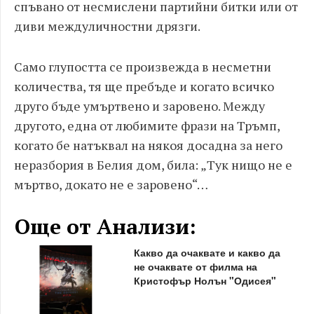
спъвано от несмислени партийни битки или от
диви междуличностни дрязги.
Само глупостта се произвежда в несметни
количества, тя ще пребъде и когато всичко
друго бъде умъртвено и заровено. Между
другото, една от любимите фрази на Тръмп,
когато бе натъквал на някоя досадна за него
неразбория в Белия дом, била: „Тук нищо не е
мъртво, докато не е заровено“…
Още от Анализи:
Какво да очаквате и какво да
не очаквате от филма на
Кристофър Нолън "Одисея"