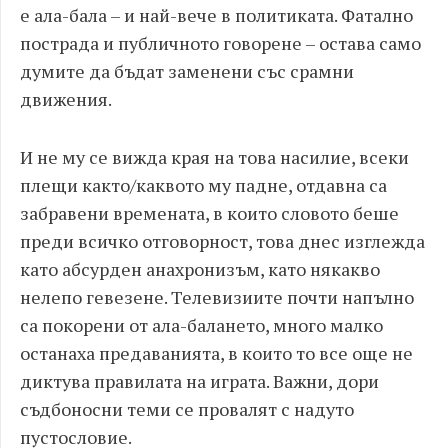
е ала-бала – и най-вече в политиката. Фатално
пострада и публичното говорене – остава само
думите да бъдат заменени със срамни
движения.
И не му се вижда края на това насилие, всеки
плещи както/каквото му падне, отдавна са
забравени времената, в които словото беше
преди всичко отговорност, това днес изглежда
като абсурден анахронизъм, като някакво
нелепо гевезене. Телевизиите почти напълно
са покорени от ала-балането, много малко
останаха предаванията, в които то все още не
диктува правилата на играта. Важни, дори
съдбоносни теми се провалят с надуто
пустословие.