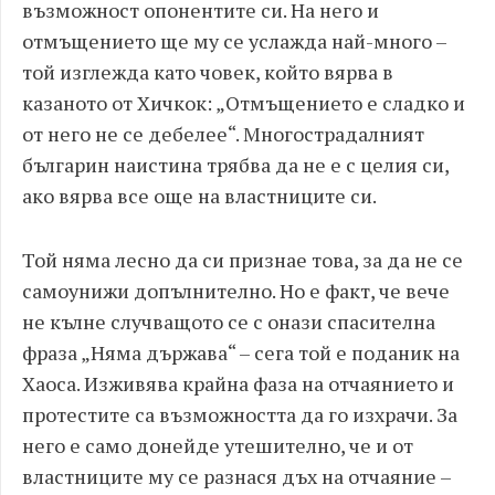
възможност опонентите си. На него и
отмъщението ще му се услажда най-много –
той изглежда като човек, който вярва в
казаното от Хичкок: „Отмъщението е сладко и
от него не се дебелее“. Многострадалният
българин наистина трябва да не е с целия си,
ако вярва все още на властниците си.
Той няма лесно да си признае това, за да не се
самоунижи допълнително. Но е факт, че вече
не кълне случващото се с онази спасителна
фраза „Няма държава“ – сега той е поданик на
Хаоса. Изживява крайна фаза на отчаянието и
протестите са възможността да го изхрачи. За
него е само донейде утешително, че и от
властниците му се разнася дъх на отчаяние –