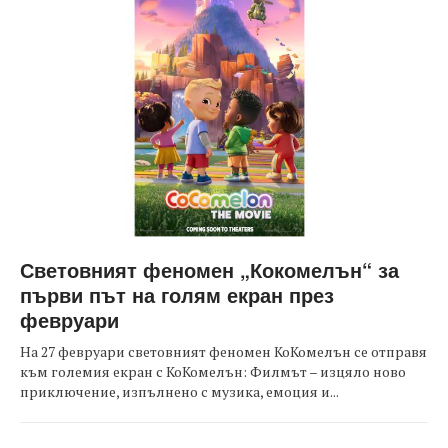
Световният феномен „Кокомелън“ за
първи път на голям екран през
февруари
На 27 февруари световният феномен КоКомелън се отправя
към големия екран с КоКомелън: Филмът – изцяло ново
приключение, изпълнено с музика, емоция и...