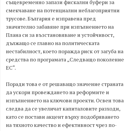
същевременно запази фискални буфери за
смекчаване на потенциални неблагоприятни
трусове. България е изправена пред
значително забавяне при изпълнението на
Плана си за възстановяване и устойчивост,
дължащо се главно на политическата
нестабилност, което поражда риск от загуба на
средства по програмата „Следващо поколение
ЕС“.
Поради това е от решаващо значение страната
да ускори провеждането на реформите и
изпълнението на ключови проекти. Освен това
следва да се увеличат капиталовите разходи,
като се постави акцент върху подобряването
на тяхното качество и ефективност чрез по-