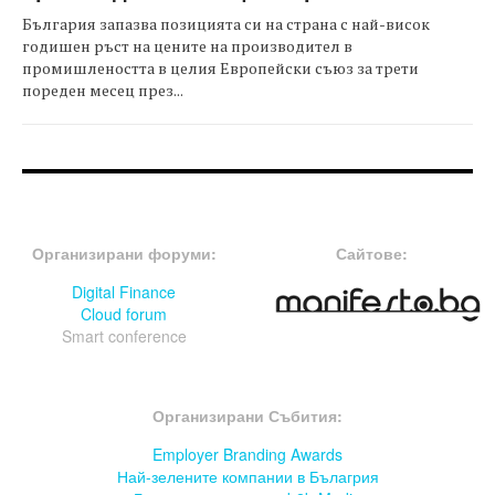
България запазва позицията си на страна с най-висок
годишен ръст на цените на производител в
промишлеността в целия Европейски съюз за трети
пореден месец през...
FOOTER-ФОРУМИ
FOOTER-MIDDLE
Организирани форуми:
Сайтове:
Digital Finance
Cloud forum
Smart conference
FOOTER-СЪБИТИЯ
Организирани Събития:
Employer Branding Awards
Най-зелените компании в Бълагрия