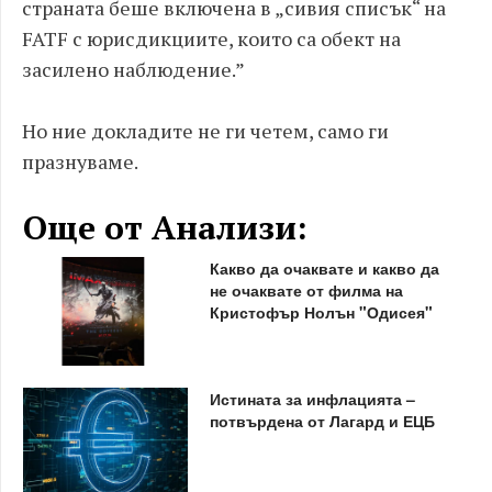
страната беше включена в „сивия списък“ на
FATF с юрисдикциите, които са обект на
засилено наблюдение.”
Но ние докладите не ги четем, само ги
празнуваме.
Още от Анализи:
Какво да очаквате и какво да
не очаквате от филма на
Кристофър Нолън "Одисея"
Истината за инфлацията –
потвърдена от Лагард и ЕЦБ