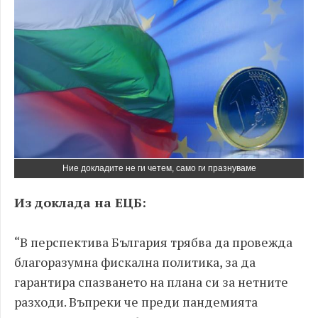
Ние докладите не ги четем, само ги празнуваме
Из доклада на ЕЦБ:
“В перспектива България трябва да провежда
благоразумна фискална политика, за да
гарантира спазването на плана си за нетните
разходи. Въпреки че преди пандемията