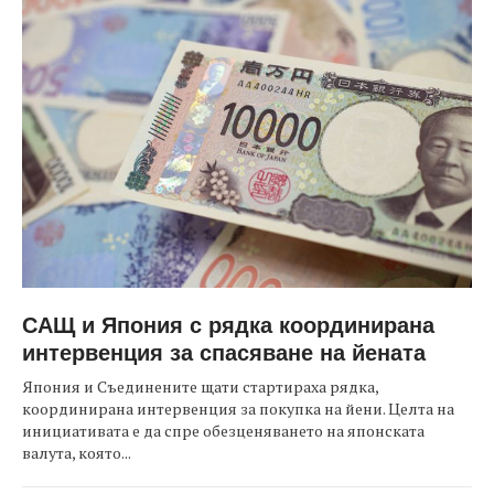
САЩ и Япония с рядка координирана
интервенция за спасяване на йената
Япония и Съединените щати стартираха рядка,
координирана интервенция за покупка на йени. Целта на
инициативата е да спре обезценяването на японската
валута, която...