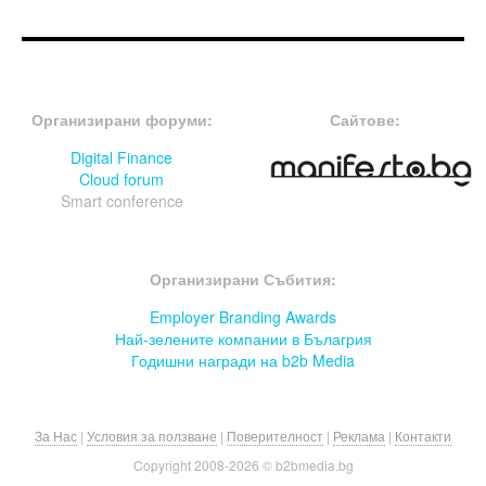
FOOTER-ФОРУМИ
FOOTER-MIDDLE
Организирани форуми:
Сайтове:
Digital Finance
Cloud forum
Smart conference
FOOTER-СЪБИТИЯ
Организирани Събития:
Employer Branding Awards
Най-зелените компании в Бълагрия
Годишни награди на b2b Media
За Нас
|
Условия за ползване
|
Поверителност
|
Реклама
|
Контакти
Copyright 2008-
2026 © b2bmedia.bg