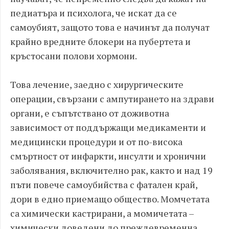
педиатъра и психолога, че искат да се
самоубият, защото това е начинът да получат
крайно вредните блокери на пубертета и
кръстосани полови хормони.
Това лечение, заедно с хирургическите
операции, свързани с ампутирането на здрави
органи, е съпътствано от доживотна
зависимост от поддържащи медикаменти и
медицински процедури и от по-висока
смъртност от инфаркти, инсулти и хронични
заболявания, включително рак, както и над 19
пъти повече самоубийства с фатален край,
дори в едно приемащо общество. Момчетата
са химически кастрирани, а момичетата –
химически доведени до преждевременна