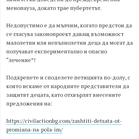
менопауза, докато трае пубертетът.
Недопустимо е да мълчим, когато предстои да
се гласува законопроект даващ възможност
малолетни или непълнолетни деца да могат да
получават експериментално и опасно
“лечение”!
Подкрепете и споделете петицията по-долу, с
която искаме от народните представители да
защитят децата, като отхвърлят внесените
предложeния на:
https://civilactionbg.com/zashtiti-detsata-ot-
promiana-na-pola-im/