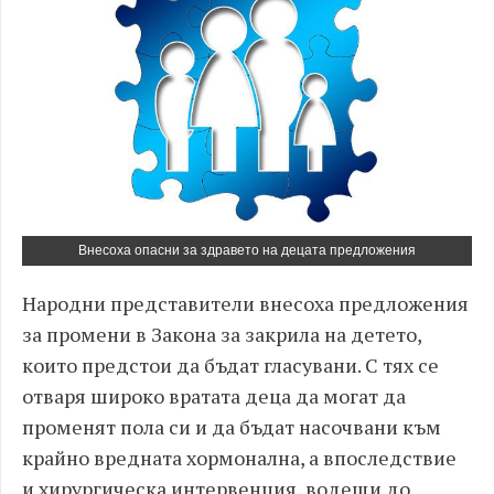
Внесоха опасни за здравето на децата предложения
Народни представители внесоха предложения
за промени в Закона за закрила на детето,
които предстои да бъдат гласувани. С тях се
отваря широко вратата деца да могат да
променят пола си и да бъдат насочвани към
крайно вредната хормонална, а впоследствие
и хирургическа интервенция, водещи до