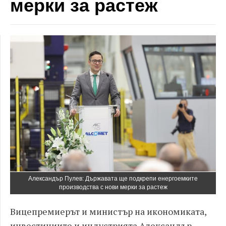
мерки за растеж
Александър Пулев: Държавата ще подкрепи енергоемките
производства с нови мерки за растеж
Вицепремиерът и министър на икономиката,
инвестициите и индустрията Александър