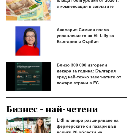
с компенсация в заплатите
Анамария Симион поема
управлението на Eli Lilly за
България и Сърбия
Близо 300 000 изгорели
декара за година: България
сред най-тежко засегнатите от
пожари страни в ЕС
Бизнес - най-четени
Lidl планира разширяване на
фермерските си пазари във
всички 28 области на