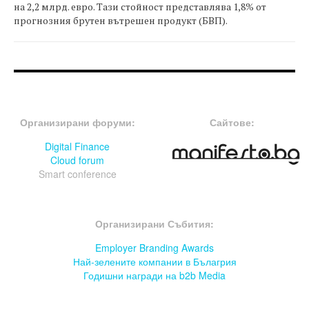
на 2,2 млрд. евро. Тази стойност представлява 1,8% от
прогнозния брутен вътрешен продукт (БВП).
FOOTER-ФОРУМИ
FOOTER-MIDDLE
Организирани форуми:
Сайтове:
Digital Finance
Cloud forum
Smart conference
FOOTER-СЪБИТИЯ
Организирани Събития:
Employer Branding Awards
Най-зелените компании в Бълагрия
Годишни награди на b2b Media