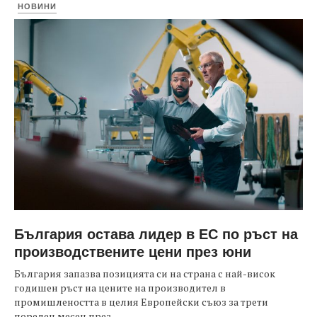
НОВИНИ
България остава лидер в ЕС по ръст на
производствените цени през юни
България запазва позицията си на страна с най-висок
годишен ръст на цените на производител в
промишлеността в целия Европейски съюз за трети
пореден месец през...