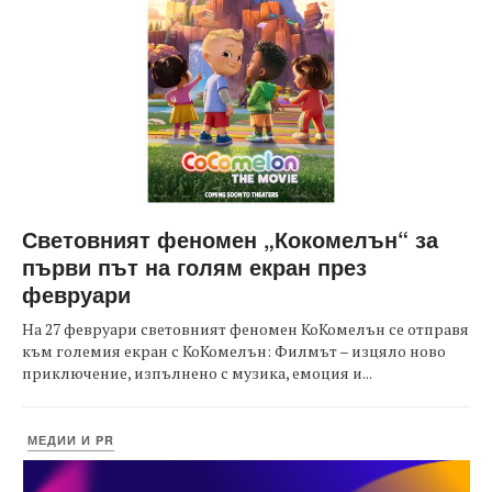
Световният феномен „Кокомелън“ за
първи път на голям екран през
февруари
На 27 февруари световният феномен КоКомелън се отправя
към големия екран с КоКомелън: Филмът – изцяло ново
приключение, изпълнено с музика, емоция и...
МЕДИИ И PR