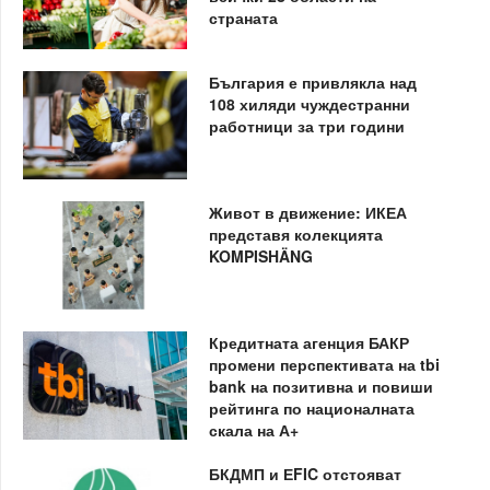
страната
България е привлякла над
108 хиляди чуждестранни
работници за три години
Живот в движение: ИКЕА
представя колекцията
KOMPISHÄNG
Кредитната агенция БАКР
промени перспективата на tbi
bank на позитивна и повиши
рейтинга по националната
скала на А+
БКДМП и ЕFIC отстояват