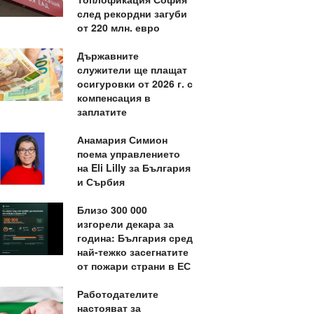
след рекордни загуби
от 220 млн. евро
Държавните
служители ще плащат
осигуровки от 2026 г. с
компенсация в
заплатите
Анамария Симион
поема управлението
на Eli Lilly за България
и Сърбия
Близо 300 000
изгорели декара за
година: България сред
най-тежко засегнатите
от пожари страни в ЕС
Работодателите
настояват за