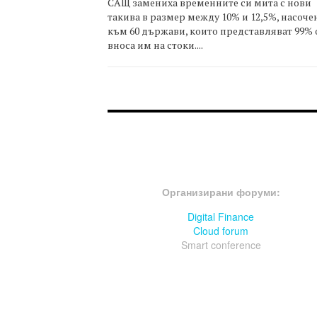
САЩ замениха временните си мита с нови
такива в размер между 10% и 12,5%, насоче
към 60 държави, които представляват 99% 
вноса им на стоки....
FOOTER-ФОРУМИ
Организирани форуми:
Digital Finance
Cloud forum
Smart conference