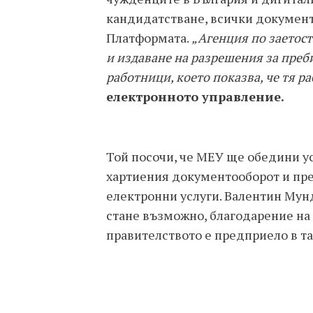
кандидатстване, всички докумен
Платформата.
„Агенция по заетост
и издаване на разрешения за преб
работници, което показва, че тя р
електронното управление.
Той посочи, че МЕУ ще обедини у
хартиения документооборот и пре
електронни услуги. Валентин Мун
стане възможно, благодарение на
правителството е предприело в та