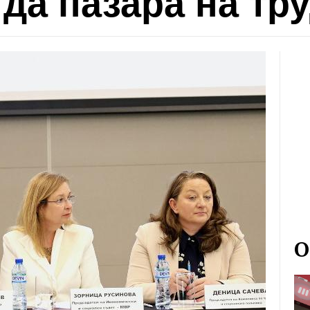
да пазара на тру
О