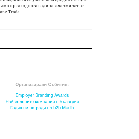
ямо предходната година, алармират от
ianz Trade
OOTER-СЪБИТИЯ
Организирани Събития:
Employer Branding Awards
Най-зелените компании в Бълагрия
Годишни награди на b2b Media