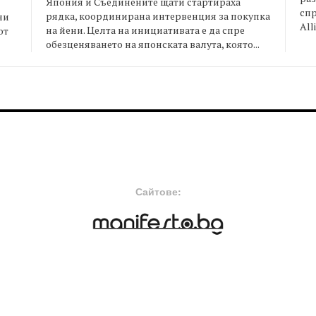
Япония и Съединените щати стартираха
спр
рядка, координирана интервенция за покупка
ни
All
на йени. Целта на инициативата е да спре
от
обезценяването на японската валута, която...
FOOTER-MIDDLE
F
Сайтове: