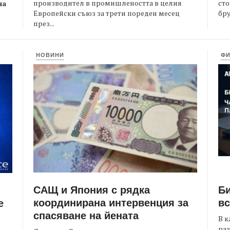
производител в промишлеността в целия
сто
на
Европейски съюз за трети пореден месец
бру
през...
НОВИНИ
Ф
САЩ и Япония с рядка
Би
координирана интервенция за
вс
е
спасяване на йената
В к
раз