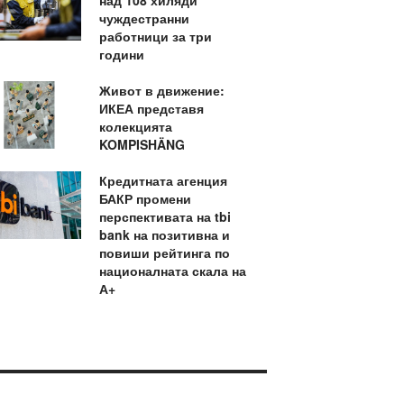
над 108 хиляди
чуждестранни
работници за три
години
Живот в движение:
ИКЕА представя
колекцията
KOMPISHÄNG
Кредитната агенция
БАКР промени
перспективата на tbi
bank на позитивна и
повиши рейтинга по
националната скала на
А+