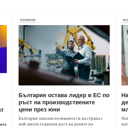
НОВИНИ
Н
България остава лидер в ЕС по
Н
ръст на производствените
де
цени през юни
мл
ат
България запазва позицията си на страна с
На
най-висок годишен ръст на цените на
юли
ите