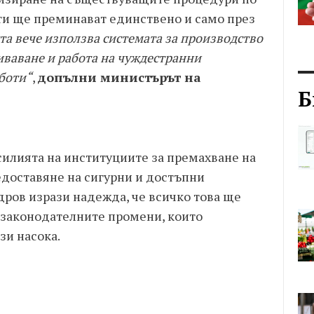
ти ще преминават единствено и само през
та вече използва системата за производство
иваване и работа на чуждестранни
аботи“
,
допълни министърът на
Б
силията на институциите за премахване на
доставяне на сигурни и достъпни
дров изрази надежда, че всичко това ще
 законодателните промени, които
зи насока.