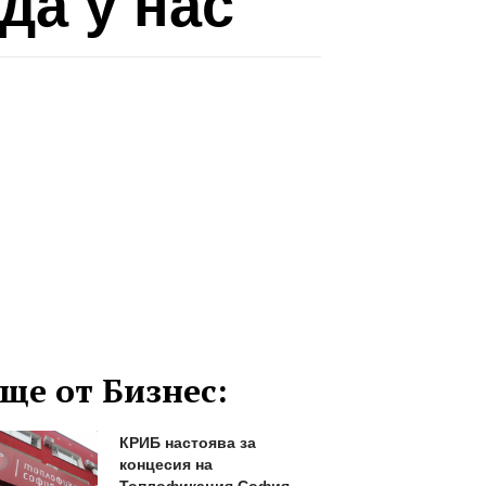
да у нас
ще от Бизнес:
КРИБ настоява за
концесия на
Топлофикация София