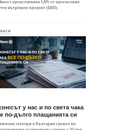
йност представлява 1,8% от прогнозния
тен вътрешен продукт (БВП).
ИНАСИ
знесът у нас и по света чака
е по-дълго плащанията си
лючови сектори в България срокът на
плащанията се увеличава средно с 20 дни