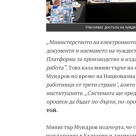
Улесняват достъпа на чужде
„Министерството на електронното
документи и наемането на чуждест
Платформа за производство и изда
работа“
. Това каза министърът н
Мундров по време на Национална
работници от трети страни", която
институциите. „Системата ще пред
процеси да бъдат по-бързи, по-пр
той.
Министър Мундров подчерта, че с
чужденците в България и дигита