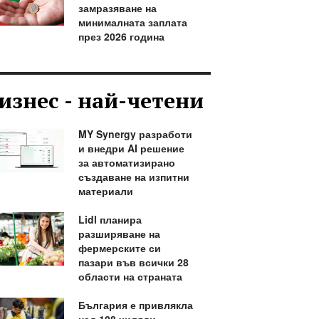
замразяване на
минималната заплата
през 2026 година
изнес - най-четени
MY Synergy разработи
и внедри AI решение
за автоматизирано
създаване на изпитни
материали
Lidl планира
разширяване на
фермерските си
пазари във всички 28
области на страната
България е привлякла