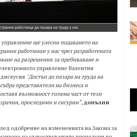
странни работници да пазара на труда у нас
 управление ще улесни подаването на
ранни работници у нас чрез разработената
ване на разрешения за пребиваване и
а електронното управление Валентин
 дискусия
"Достъп до пазара на труда на
 събра представители на бизнеса и
оставя възможност голяма част от тези
озрачни, проследими и сигурни“
,
допълни
лед одобрение на измененията на Закона за
лизиране на съществуващите процедури по