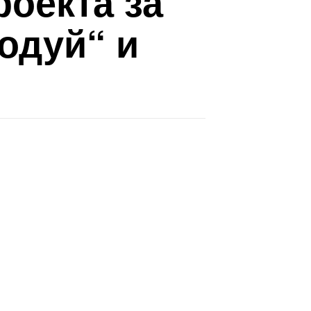
роекта за
одуй“ и