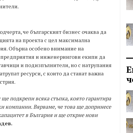
нители.
одчерта, че българският бизнес очаква да
цията на проекта с цел максимална
рия. Обърна особено внимание на
 предприятия и инженерингови екипи да
тавчици и подизпълнители, но с натрупания
Е
атрупат ресурси, с които да станат важна
ч
стрия.
ще подкрепи всяка стъпка, която гарантира
ки компании. Вярваме, че това ще допринесе
апацитет в България и ще открие нови
дев.