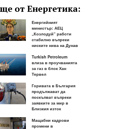
ще от Енергетика:
Енергийният
министър: АЕЦ
„Козлодуй“ работи
стабилно въпреки
ниските нива на Дунав
Turkish Petroleum
влиза в проучванията
за газ в блок Хан
Тервел
Горивата в България
продължават да
поскъпват въпреки
заявките за мир в
Близкия изток
Мащабни кадрови
промени в