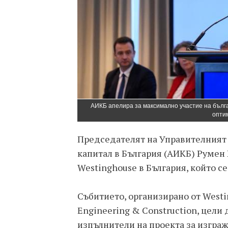
АИКБ апелира за максимално участие на бълга
опти
Председателят на Управителният 
капитал в България (АИКБ) Румен
Westinghouse в България, който се
Събитието, организирано от Westi
Engineering & Construction, цел
изпълнители на проекта за изграж