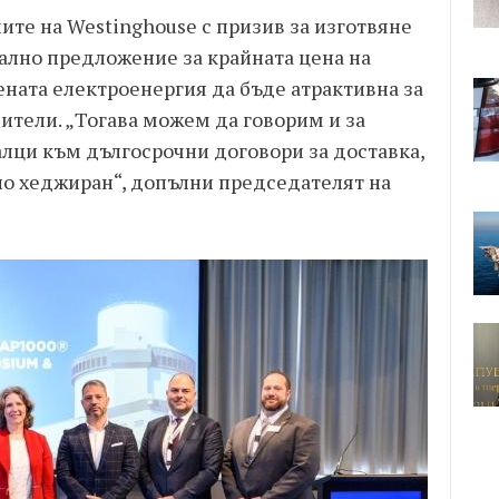
ите на Westinghouse с призив за изготвяне
ално предложение за крайната цена на
ената електроенергия да бъде атрактивна за
ители. „Тогава можем да говорим и за
алци към дългосрочни договори за доставка,
но хеджиран“, допълни председателят на