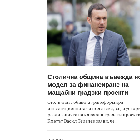
Столична община въвежда н
модел за финансиране на
мащабни градски проекти
Столичната община трансформира
инвестиционната си политика, за да ускор
реализацията на ключови градски проекти
Кметът Васил Терзиев заяви, че...
БИЗНЕС