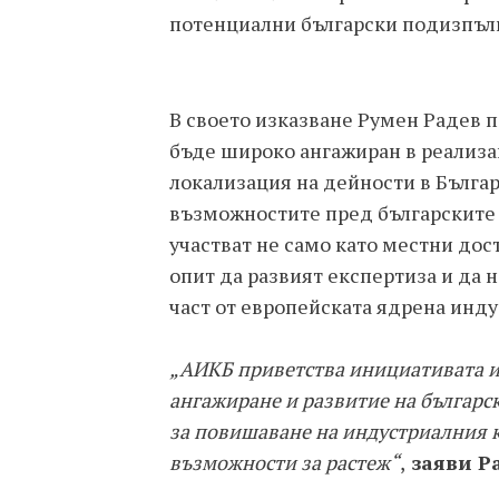
потенциални български подизпъл
В своето изказване Румен Радев п
бъде широко ангажиран в реализа
локализация на дейности в Бълга
възможностите пред българските
участват не само като местни дос
опит да развият експертиза и да н
част от европейската ядрена инду
„АИКБ приветства инициативата и 
ангажиране и развитие на българс
за повишаване на индустриалния к
възможности за растеж“
,
заяви Ра