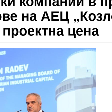
ки компании в п
ве на АЕЦ „Козл
 проектна цена