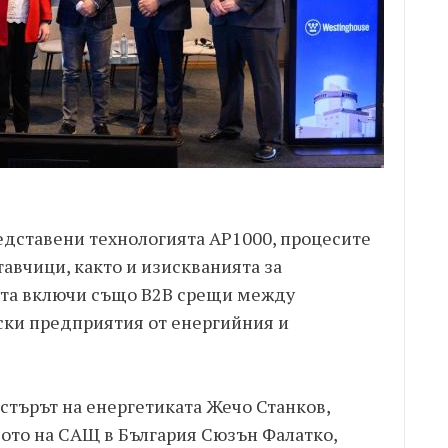
едставени технологията AP1000, процесите
авчици, както и изискванията за
ата включи също B2B срещи между
ски предприятия от енергийния и
стърът на енергетиката Жечо Станков,
ото на САЩ в България Сюзън Фалатко,