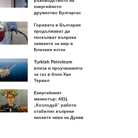
ръководството на
енергийното
дружество Булгаргаз
Горивата в България
продължават да
поскъпват въпреки
заявките за мир в
Близкия изток
Turkish Petroleum
влиза в проучванията
за газ в блок Хан
Тервел
Енергийният
министър: АЕЦ
„Козлодуй“ работи
стабилно въпреки
ниските нива на Дунав