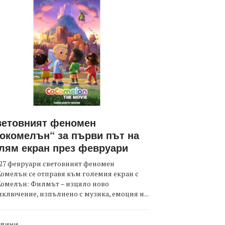
ветовният феномен
окомелън“ за първи път на
лям екран през февруари
27 февруари световният феномен
омелън се отправя към големия екран с
Комелън: Филмът – изцяло ново
ключение, изпълнено с музика, емоция и...
ОВИНИ