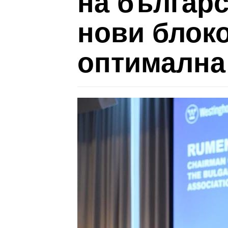
на българс
нови блоко
оптимална