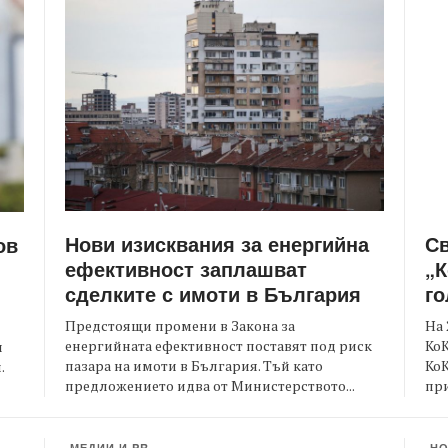
Нови изисквания за енергийна
С
ов
ефективност заплашват
„К
сделките с имоти в България
го
Предстоящи промени в Закона за
На 
енергийната ефективност поставят под риск
КоК
и
пазара на имоти в България. Тъй като
Ко
.
предложението идва от Министерството...
при
МЕДИИ И PR
Н