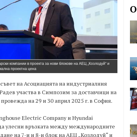
О
рски компании в проекта за нови блокове на АЕЦ „Козлодуй“ и
мална проектна цена
съвет на Асоциацията на индустриалния
 Радев участва в Симпозим за доставчици на
 провежда на 29 и 30 април 2025 г. в София.
nghouse Electric Company и Hyundai
и да улесни връзката между международните
дане на 7-и и 8-и блок на АЕЦ „Козлодуй“ и