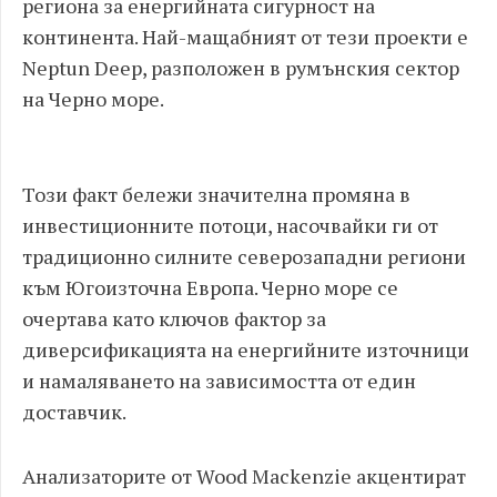
региона за енергийната сигурност на
континента. Най-мащабният от тези проекти е
Neptun Deep, разположен в румънския сектор
на Черно море.
Този факт бележи значителна промяна в
инвестиционните потоци, насочвайки ги от
традиционно силните северозападни региони
към Югоизточна Европа. Черно море се
очертава като ключов фактор за
диверсификацията на енергийните източници
и намаляването на зависимостта от един
доставчик.
Анализаторите от Wood Mackenzie акцентират