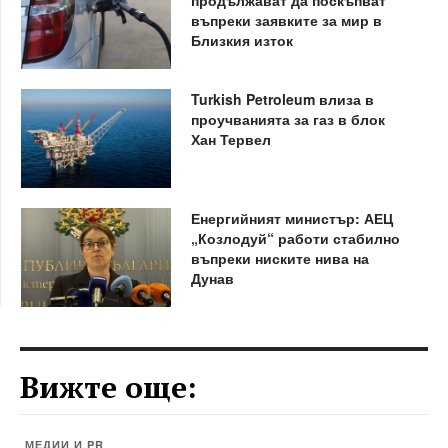
въпреки заявките за мир в
Близкия изток
Turkish Petroleum влиза в
проучванията за газ в блок
Хан Тервел
Енергийният министър: АЕЦ
„Козлодуй“ работи стабилно
въпреки ниските нива на
Дунав
Вижте още:
МЕДИИ И PR