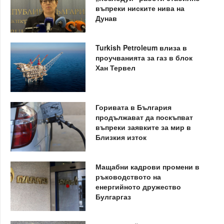
въпреки ниските нива на
Дунав
Turkish Petroleum влиза в
проучванията за газ в блок
Хан Тервел
Горивата в България
продължават да поскъпват
въпреки заявките за мир в
Близкия изток
Мащабни кадрови промени в
ръководството на
енергийното дружество
Булгаргаз