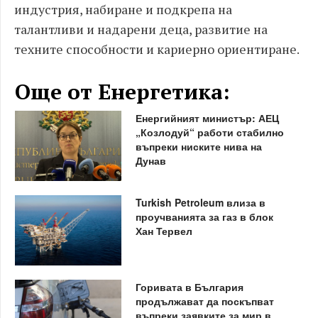
индустрия, набиране и подкрепа на
талантливи и надарени деца, развитие на
техните способности и кариерно ориентиране.
Още от Енергетика:
Енергийният министър: АЕЦ
„Козлодуй“ работи стабилно
въпреки ниските нива на
Дунав
Turkish Petroleum влиза в
проучванията за газ в блок
Хан Тервел
Горивата в България
продължават да поскъпват
въпреки заявките за мир в