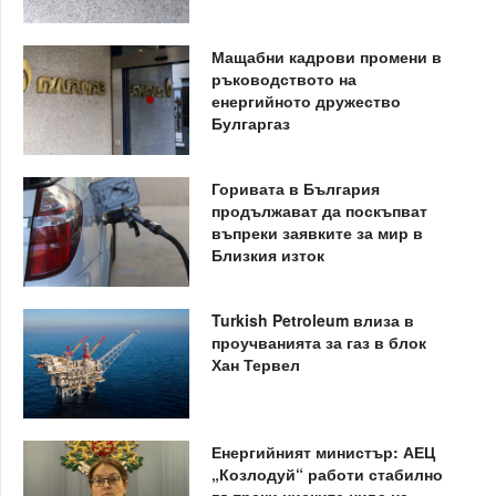
Мащабни кадрови промени в
ръководството на
енергийното дружество
Булгаргаз
Горивата в България
продължават да поскъпват
въпреки заявките за мир в
Близкия изток
Turkish Petroleum влиза в
проучванията за газ в блок
Хан Тервел
Енергийният министър: АЕЦ
„Козлодуй“ работи стабилно
въпреки ниските нива на