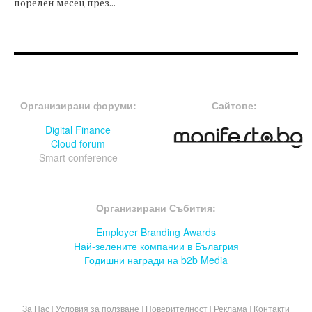
пореден месец през...
FOOTER-ФОРУМИ
FOOTER-MIDDLE
Организирани форуми:
Сайтове:
Digital Finance
Cloud forum
Smart conference
FOOTER-СЪБИТИЯ
Организирани Събития:
Employer Branding Awards
Най-зелените компании в Бълагрия
Годишни награди на b2b Media
За Нас
|
Условия за ползване
|
Поверителност
|
Реклама
|
Контакти