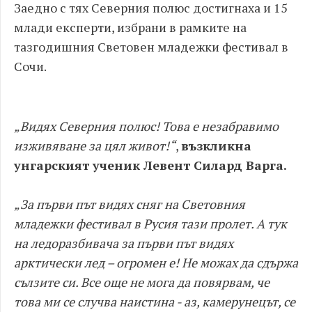
Заедно с тях Северния полюс достигнаха и 15
млади експерти, избрани в рамките на
тазгодишния Световен младежки фестивал в
Сочи.
„Видях Северния полюс! Това е незабравимо
изживяване за цял живот!“
,
възкликна
унгарският ученик Левент Силард Варга.
„За първи път видях сняг на Световния
младежки фестивал в Русия тази пролет. А тук
на ледоразбивача за първи път видях
арктически лед – огромен е! Не можах да сдържа
сълзите си. Все още не мога да повярвам, че
това ми се случва наистина - аз, камерунецът, се