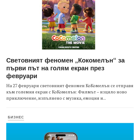
Световният феномен „Кокомелън“ за
първи път на голям екран през
февруари
На 27 февруари световният феномен КоКомелън се отправя
към големия екран с КоКомелън: Филмът – изцяло ново
приключение, изпълнено с музика, емоция и...
БИЗНЕС