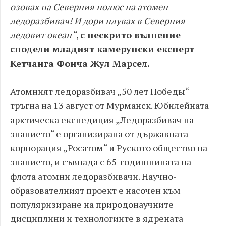
озовах на Северния полюс на атомен
ледоразбивач! И дори плувах в Северния
ледовит океан“
,
с нескрито вълнение
сподели младият камерунски експерт
Кетчанга Фонча Жул Марсел.
Атомният ледоразбивач „50 лет Победы“
тръгна на 13 август от Мурманск. Юбилейната
арктическа експедиция „Ледоразбивач на
знанието“ е организирана от държавната
корпорация „Росатом“ и Руското общество на
знанието, и съвпада с 65-годишнината на
флота атомни ледоразбивачи. Научно-
образователният проект е насочен към
популяризиране на природонаучните
дисциплини и технологиите в ядрената