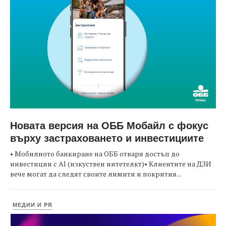
Новата версия на ОББ Мобайл с фокус
върху застраховането и инвестициите
• Мобилното банкиране на ОББ отваря достъп до
инвестиции с AI (изкуствен интетелкт)• Клиентите на ДЗИ
вече могат да следят своите лимити и покрития...
МЕДИИ И PR