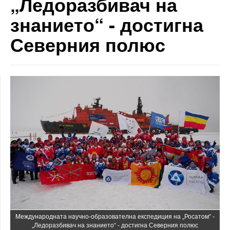
„Ледоразбивач на
знанието“ - достигна
Северния полюс
Международната научно-образователна експедиция на „Росатом“ -
„Ледоразбивач на знанието“ - достигна Северния полюс