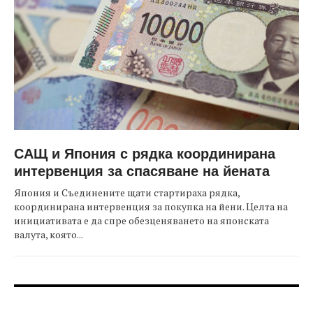
САЩ и Япония с рядка координирана
интервенция за спасяване на йената
Япония и Съединените щати стартираха рядка,
координирана интервенция за покупка на йени. Целта на
инициативата е да спре обезценяването на японската
валута, която...