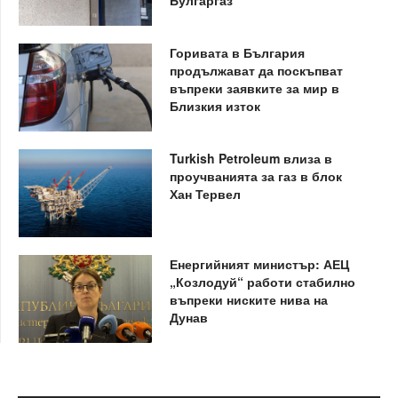
Булгаргаз
Горивата в България
продължават да поскъпват
въпреки заявките за мир в
Близкия изток
Turkish Petroleum влиза в
проучванията за газ в блок
Хан Тервел
Енергийният министър: АЕЦ
„Козлодуй“ работи стабилно
въпреки ниските нива на
Дунав