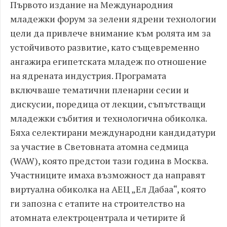
Първото издание на Международния
младежки форум за зелени ядрени технологии
цели да привлече внимание към ролята им за
устойчивото развитие, като същевременно
ангажира египетската младеж по отношение
на ядрената индустрия. Програмата
включваше тематични пленарни сесии и
дискусии, поредица от лекции, съпътстващи
младежки събития и технологична обиколка.
Бяха селектирани международни кандидатури
за участие в Световната атомна седмица
(WAW), която предстои тази година в Москва.
Участниците имаха възможност да направят
виртуална обиколка на АЕЦ „Ел Дабаа“, която
ги запозна с етапите на строителство на
атомната електроцентрала и четирите й