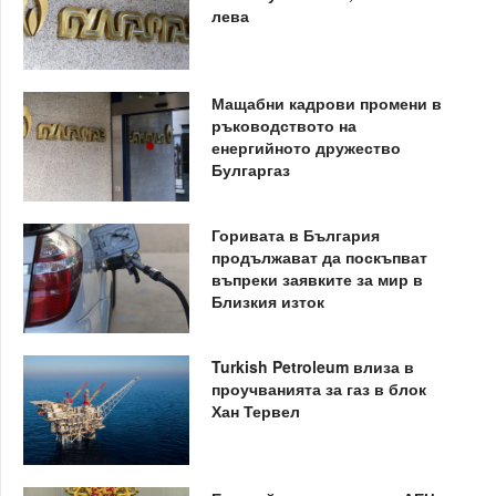
лева
Мащабни кадрови промени в
ръководството на
енергийното дружество
Булгаргаз
Горивата в България
продължават да поскъпват
въпреки заявките за мир в
Близкия изток
Turkish Petroleum влиза в
проучванията за газ в блок
Хан Тервел