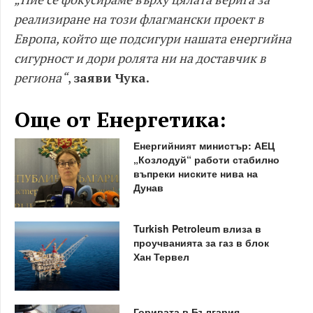
реализиране на този флагмански проект в
Европа, който ще подсигури нашата енергийна
сигурност и дори ролята ни на доставчик в
региона“
,
заяви Чука.
Още от Енергетика:
Енергийният министър: АЕЦ
„Козлодуй“ работи стабилно
въпреки ниските нива на
Дунав
Turkish Petroleum влиза в
проучванията за газ в блок
Хан Тервел
Горивата в България