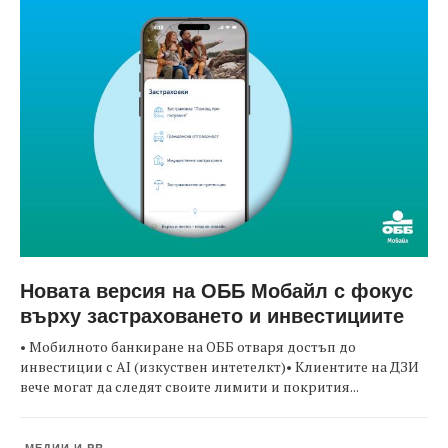
Новата версия на ОББ Мобайл с фокус
върху застраховането и инвестициите
• Мобилното банкиране на ОББ отваря достъп до
инвестиции с AI (изкуствен интетелкт)• Клиентите на ДЗИ
вече могат да следят своите лимити и покрития...
МЕДИИ И PR