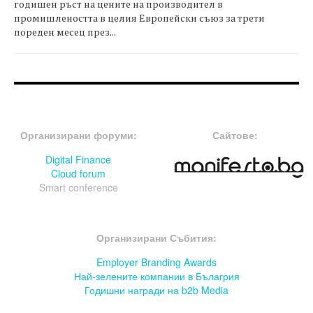
годишен ръст на цените на производител в
промишлеността в целия Европейски съюз за трети
пореден месец през...
FOOTER-ФОРУМИ
FOOTER-MIDDLE
Организирани форуми:
Сайтове:
Digital Finance
Cloud forum
Smart conference
FOOTER-СЪБИТИЯ
Организирани Събития:
Employer Branding Awards
Най-зелените компании в Бълагрия
Годишни награди на b2b Media