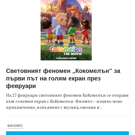
Световният феномен „Кокомелън“ за
първи път на голям екран през
февруари
На 27 февруари световният феномен КоКомелън се отправя
към големия екран с КоКомелън: Филмът – изцяло ново
приключение, изпълнено с музика, емоция и...
БИЗНЕС