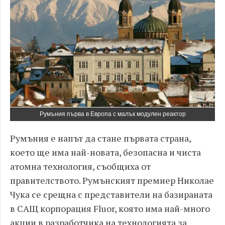
Румъния първа в Европа с малък модулен реактор
Румъния е напът да стане първата страна,
което ще има най-новата, безопасна и чиста
атомна технология, съобщиха от
правителството. Румънският премиер Николае
Чука се срещна с представители на базираната
в САЩ корпорация Fluor, която има най-много
акции в разработчика на технологията за