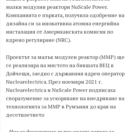
малки модулни реактори NuScale Power.
Компанията е първата, получила одобрение на
дизайна си за иновативна атомна енергийна
инсталация от Американската комисия по
ядрено регулиране (NRC).
Проектът за малък модулен реактор (ММР) ще
се реализира на мястото на бившата ВЕЦ в
Дойчещи, заедно с държавния ядрен оператор
Nuclearelectrica. През ноември 2021 г.
Nuclearelectrica и NuScale Power подписаха
споразумение за ускоряване на внедряване на
технологията за ММР в Румъния до края на
десетилетието
„Ние се фокусираме върху цялата верига за