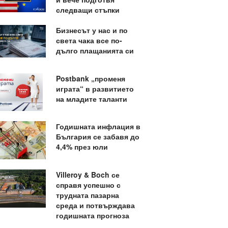
следващи стъпки
Бизнесът у нас и по
света чака все по-
дълго плащанията си
Postbank „променя
играта“ в развитието
на младите таланти
Годишната инфлация в
България се забавя до
4,4% през юли
Villeroy & Boch се
справя успешно с
трудната пазарна
среда и потвърждава
годишната прогноза