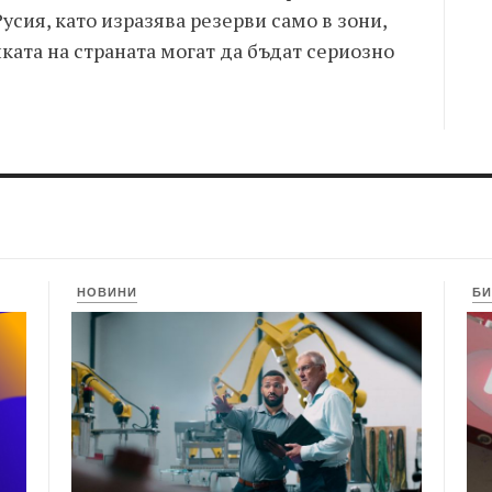
усия, като изразява резерви само в зони,
ата на страната могат да бъдат сериозно
НОВИНИ
БИ