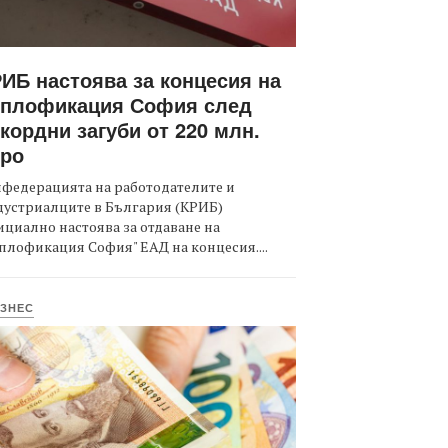
ИБ настоява за концесия на
оплофикация София след
кордни загуби от 220 млн.
вро
федерацията на работодателите и
дустриалците в България (КРИБ)
циално настоява за отдаване на
плофикация София" ЕАД на концесия....
ЗНЕС