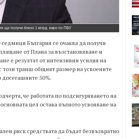
ия ще получи близо 1 млрд. евро по ПВУ
 седмици България се очаква да получи
 плащане от Плана за възстановяване и
ане е резултат от интензивни усилия на
с този транш общият размер на усвоените
о досегашните 50%.
дчерта, че работата по подсигуряването на
основната цел остава пълното усвояване на
еален риск средствата да бъдат безвъзвратно