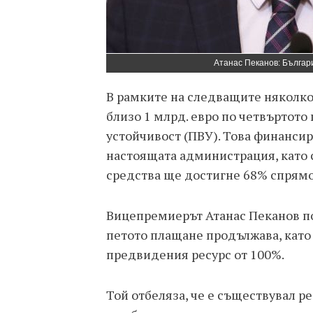
Атанас Пеканов: Българ
В рамките на следващите няколко
близо 1 млрд. евро по четвъртото
устойчивост (ПВУ). Това финансир
настоящата администрация, като 
средства ще достигне 68% спрям
Вицепремиерът Атанас Пеканов по
петото плащане продължава, като 
предвидения ресурс от 100%.
Той отбеляза, че е съществувал р