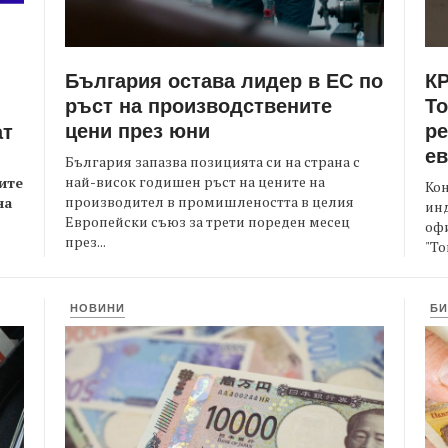
България остава лидер в ЕС по
КР
ръст на производствените
Т
цени през юни
ре
ат
е
България запазва позицията си на страна с
най-висок годишен ръст на цените на
ите
Кон
производител в промишлеността в целия
на
ин
Европейски съюз за трети пореден месец
офи
през...
"То
НОВИНИ
БИ