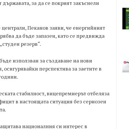
т държавата, за да се покрият закъснели
централи, Пеканов заяви, че енергийният
трябва да бъде запазен, като се предвижда
„студен резерв“.
бъде използван за създаване на нови
, осигурявайки перспектива за заетите в
години.
ската стабилност, вицепремиерът отбеляза
фицит в настоящата ситуация без сериозен
та.
защитава националния си интерес в