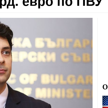
рд. евро по ПВУ
О