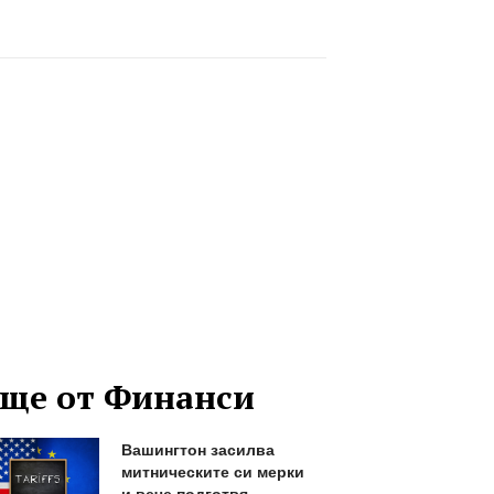
ще от Финанси
Вашингтон засилва
митническите си мерки
и вече подготвя