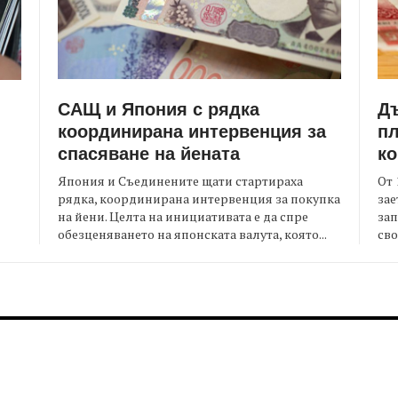
САЩ и Япония с рядка
Д
координирана интервенция за
пл
спасяване на йената
ко
Япония и Съединените щати стартираха
От 
рядка, координирана интервенция за покупка
зае
на йени. Целта на инициативата е да спре
зап
я
обезценяването на японската валута, която...
сво
FOOTER-MIDDLE
F