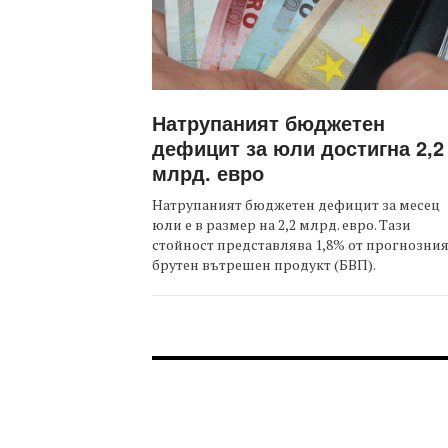
Натрупаният бюджетен
дефицит за юли достигна 2,2
млрд. евро
Натрупаният бюджетен дефицит за месец
юли е в размер на 2,2 млрд. евро. Тази
стойност представлява 1,8% от прогнозни
брутен вътрешен продукт (БВП).
FOOTER-ФОРУМИ