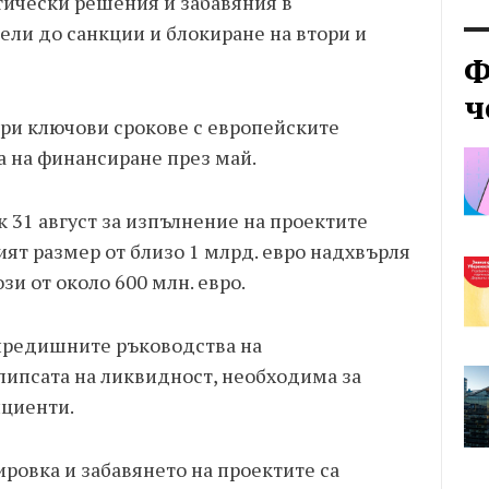
тически решения и забавяния в
ли до санкции и блокиране на втори и
Ф
ч
ори ключови срокове с европейските
та на финансиране през май.
к 31 август за изпълнение на проектите
ият размер от близо 1 млрд. евро надхвърля
и от около 600 млн. евро.
предишните ръководства на
липсата на ликвидност, необходима за
циенти.
ровка и забавянето на проектите са