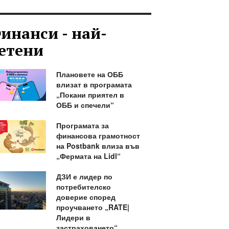
инанси - най-
етени
Плановете на ОББ
влизат в програмата
„Покани приятел в
ОББ и спечели“
Програмата за
финансова грамотност
на Postbank влиза във
„Фермата на Lidl“
ДЗИ е лидер по
потребителско
доверие според
проучването „RATE|
Лидери в
застраховането“