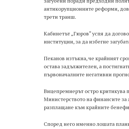
загубени поради предходни поли
антикорупционните реформи, дове
трети транш.
Кабинетът „Гюров“ успя да догов
институции, за да избегне загуба
Пеканов изтъкна, че крайният сро
остава задължителен, а постигнат
първоначалните негативни прогноз
Вицепремиерът остро критикува 
Министерството на финансите за 
разплащане към крайните бенефи
Според него именно лошата плани