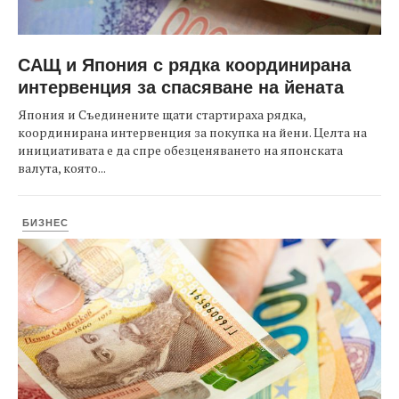
САЩ и Япония с рядка координирана
интервенция за спасяване на йената
Япония и Съединените щати стартираха рядка,
координирана интервенция за покупка на йени. Целта на
инициативата е да спре обезценяването на японската
валута, която...
БИЗНЕС