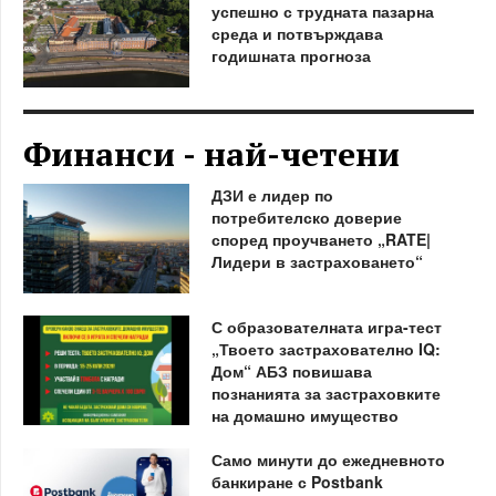
успешно с трудната пазарна
среда и потвърждава
годишната прогноза
Финанси - най-четени
ДЗИ е лидер по
потребителско доверие
според проучването „RATE|
Лидери в застраховането“
С образователната игра-тест
„Твоето застрахователно IQ:
Дом“ АБЗ повишава
познанията за застраховките
на домашно имущество
Само минути до ежедневното
банкиране с Postbank