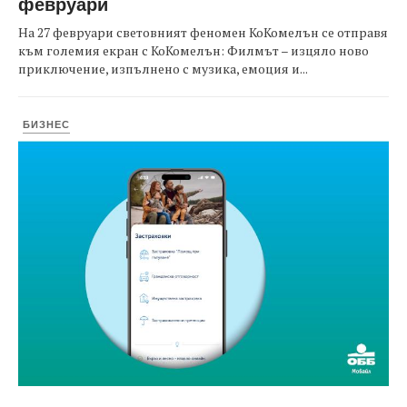
февруари
На 27 февруари световният феномен КоКомелън се отправя
към големия екран с КоКомелън: Филмът – изцяло ново
приключение, изпълнено с музика, емоция и...
БИЗНЕС