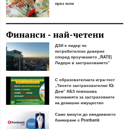
през юли
Финанси - най-четени
ДЗИ е лидер по
потребителско доверие
според проучването „RATE|
Лидери в застраховането“
С образователната игра-тест
„Твоето застрахователно IQ:
Дом“ АБЗ повишава
познанията за застраховките
на домашно имущество
Само минути до ежедневното
банкиране с Postbank