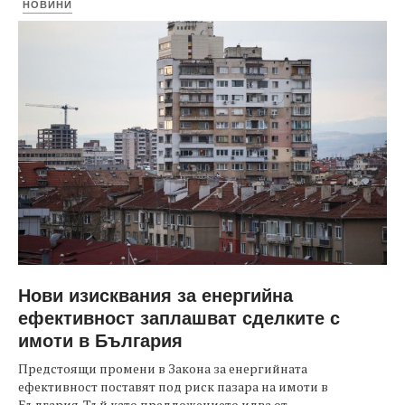
НОВИНИ
Нови изисквания за енергийна
ефективност заплашват сделките с
имоти в България
Предстоящи промени в Закона за енергийната
ефективност поставят под риск пазара на имоти в
България. Тъй като предложението идва от