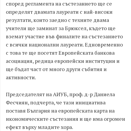
според регламента на състезанието ще се
определят двамата лауреати с най-високи
резултати, които заедно с техните двама
учители ще заминат за Брюксел, където ще
вземат участие във финалите на състезанието
с всички национални лауреати. Едновременно
с това те ще посетят Европейската банкова
асоциация, редица европейски институции и
ще бъдат част от много други събития и
активности.
Председателят на АИУБ, проф. д-р Даниела
Фесчиян, подчерта, че тази инициатива
поставя България на европейската карта на
икономическите състезания и ще има огромен
ефект върху младите хора.