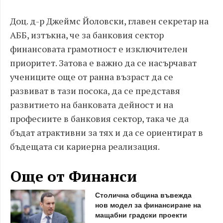
Доц. д-р Джеймс Йоловски, главен секретар на
АББ, изтъкна, че за банковия сектор
финансовата грамотност е изключителен
приоритет. Затова е важно да се насърчават
учениците още от ранна възраст да се
развиват в тази посока, да се представя
развитието на банковата дейност и на
професиите в банковия сектор, така че да
бъдат атрактивни за тях и да се ориентират в
бъдещата си кариерна реализация.
Още от Финанси
Столична община въвежда
нов модел за финансиране на
мащабни градски проекти