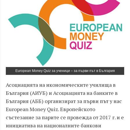
European Money Quiz за ученици – за първи път в България
Асоциацията на икономическите училища в
България (АИУБ) и Асоциацията на банките в
България (АББ) организират за първи път у нас
European Money Quiz. Европейското
състезание за парите се провежда от 2017 г. и е
инициатива на националните банкови