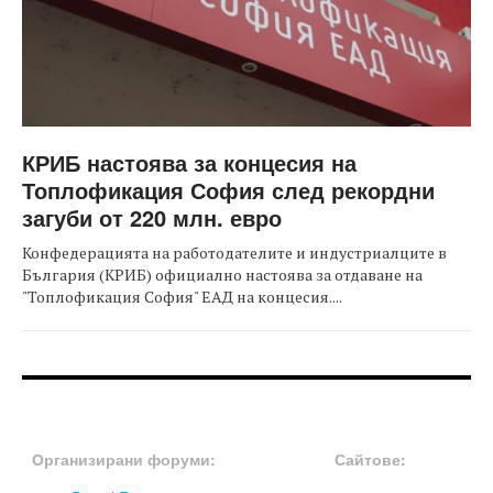
КРИБ настоява за концесия на
Топлофикация София след рекордни
загуби от 220 млн. евро
Конфедерацията на работодателите и индустриалците в
България (КРИБ) официално настоява за отдаване на
"Топлофикация София" ЕАД на концесия....
FOOTER-ФОРУМИ
FOOTER-MIDDLE
Организирани форуми:
Сайтове: