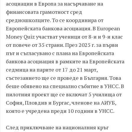
асоциации в Европа за насърчаване на
финансовата грамотност сред
средношколците. То се координира от
Европейската банкова асоциация. В European
Money Quiz участват ученици от 8-и и 9-и клас
от повече от 35 страни. През 2025 г. за първи
път и съгласувано с плана на Европейската
банкова асоциация в рамките на Европейската
седмица на парите от 17 до 21 март,
състезанието ще се проведе в България. Това
беше обявено на специално събитие в УНСС. В
пилотния проект ще се включат 5 училища от
София, Пловдив и Бургас, членове на АИУБ,
която е учредена преди 10 години в УНСС.
След приключване на националния кръг