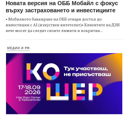
Новата версия на ОББ Мобайл с фокус
върху застраховането и инвестициите
• Мобилното банкиране на ОББ отваря достъп до
инвестиции с AI (изкуствен интетелкт)• Клиентите на ДЗИ
вече могат да следят своите лимити и покрития...
МЕДИИ И PR