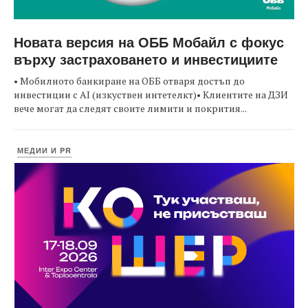
Новата версия на ОББ Мобайл с фокус
върху застраховането и инвестициите
• Мобилното банкиране на ОББ отваря достъп до
инвестиции с AI (изкуствен интетелкт)• Клиентите на ДЗИ
вече могат да следят своите лимити и покрития...
МЕДИИ И PR