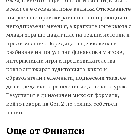
ежедневието с пари – онези моменти, в които
всеки се е озовавал поне веднъж. Откровените
въпроси ще провокират спонтанни реакции и
неподправени мнения, а кратките интервюта с
млади хора ще дадат глас на реални истории и
преживявания. Поредицата ще включва и
разбиване на популярни финансови митове,
интерактивни игри и предизвикателства,
които ангажират аудиторията, както и
образователни елементи, поднесени така, че
да се гледат като развлечение, а не като урок.
Резултатът е динамичен микс от формати,
който говори на Gen Z по техния собствен
начин.
Още от Финанси