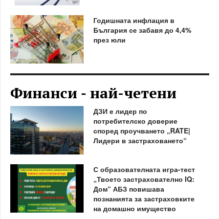
Годишната инфлация в
България се забавя до 4,4%
през юли
Финанси - най-четени
ДЗИ е лидер по
потребителско доверие
според проучването „RATE|
Лидери в застраховането“
С образователната игра-тест
„Твоето застрахователно IQ:
Дом“ АБЗ повишава
познанията за застраховките
на домашно имущество