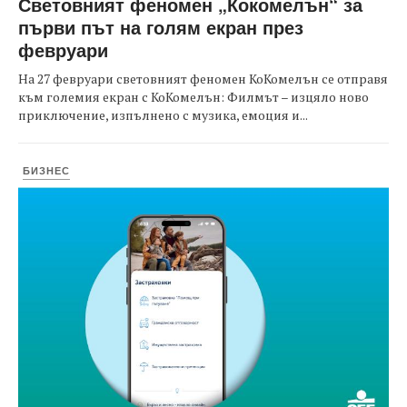
Световният феномен „Кокомелън“ за
първи път на голям екран през
февруари
На 27 февруари световният феномен КоКомелън се отправя
към големия екран с КоКомелън: Филмът – изцяло ново
приключение, изпълнено с музика, емоция и...
БИЗНЕС