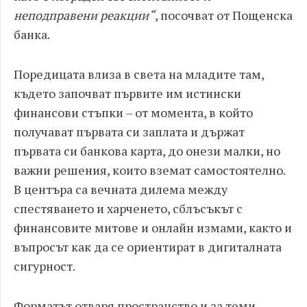
неподправени реакции“
, посочват от Пощенска
банка.
Поредицата влиза в света на младите там,
където започват първите им истински
финансови стъпки – от момента, в който
получават първата си заплата и държат
първата си банкова карта, до онези малки, но
важни решения, които вземат самостоятелно.
В центъра са вечната дилема между
спестяването и харченето, сблъсъкът с
финансовите митове и онлайн измами, както и
въпросът как да се ориентират в дигиталната
сигурност.
Форматът отваря пространство и за теми,