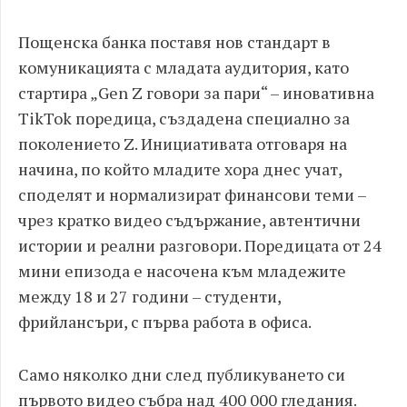
Пощенска банка поставя нов стандарт в
комуникацията с младата аудитория, като
стартира „Gen Z говори за пари“ – иновативна
TikTok поредица, създадена специално за
поколението Z. Инициативата отговаря на
начина, по който младите хора днес учат,
споделят и нормализират финансови теми –
чрез кратко видео съдържание, автентични
истории и реални разговори. Поредицата от 24
мини епизода е насочена към младежите
между 18 и 27 години – студенти,
фрийлансъри, с първа работа в офиса.
Само няколко дни след публикуването си
първото видео събра над 400 000 гледания.