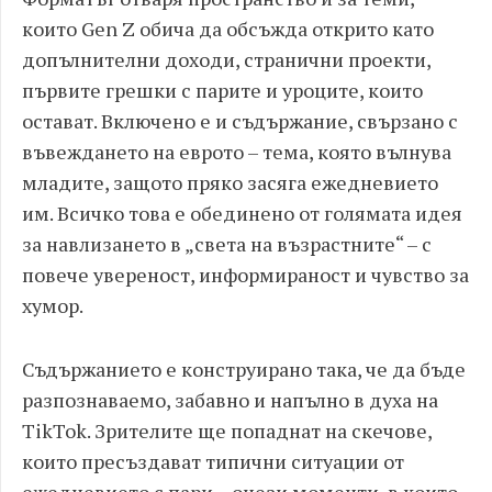
които Gen Z обича да обсъжда открито като
допълнителни доходи, странични проекти,
първите грешки с парите и уроците, които
остават. Включено е и съдържание, свързано с
въвеждането на еврото – тема, която вълнува
младите, защото пряко засяга ежедневието
им. Всичко това е обединено от голямата идея
за навлизането в „света на възрастните“ – с
повече увереност, информираност и чувство за
хумор.
Съдържанието е конструирано така, че да бъде
разпознаваемо, забавно и напълно в духа на
TikTok. Зрителите ще попаднат на скечове,
които пресъздават типични ситуации от