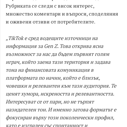
Рубриката се следи с висок интерес,
множество коментари и въпроси, споделяния
и оживени отзиви от потребителите.
„TikTok е сред водещите източници на
информация за Gen Z. Това открива ясна
възможност за нас да бъдем първият голям
играч, който заема тази територия и задава
тона на финансовата комуникация в
платформата по начин, който е близък,
човешки и релевантен към тази аудитория. Те
ценят хумора, искреността и релевантността.
Интересуват се от пари, но не търпят
назидателен тон. И именно затова форматът е
фокусиран върху този поколенчески профил,
като е изграден със спонтанност и