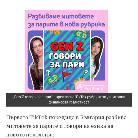
„Gen Z говори за пари“ – креативна TikTok рубрика за дигитална
финансова грамотност
Първата
TikTok
поредица в България разбива
митовете за парите и говори на езика на
новото поколение