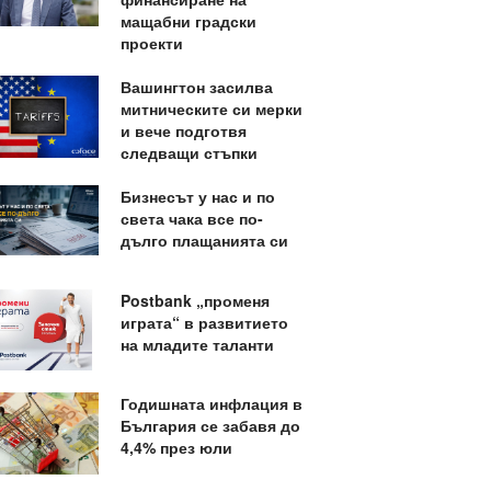
мащабни градски
проекти
Вашингтон засилва
митническите си мерки
и вече подготвя
следващи стъпки
Бизнесът у нас и по
света чака все по-
дълго плащанията си
Postbank „променя
играта“ в развитието
на младите таланти
Годишната инфлация в
България се забавя до
4,4% през юли