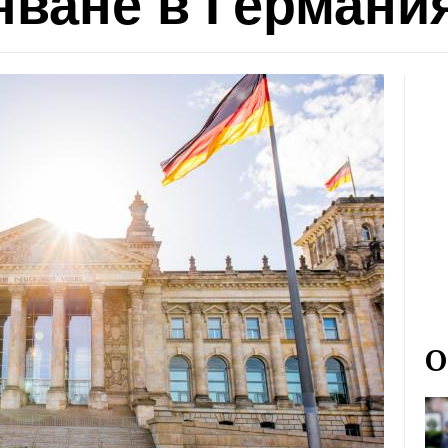
яване в Германи
О