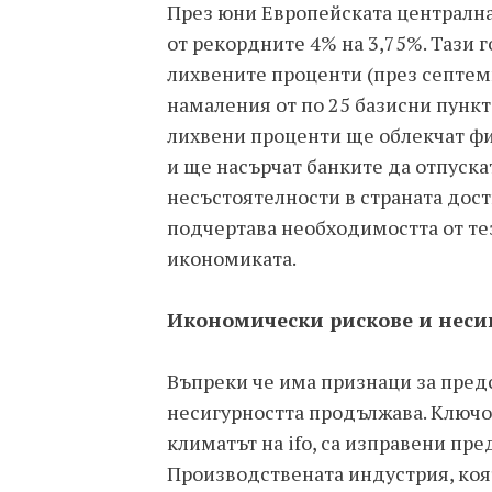
През юни Европейската централна
от рекордните 4% на 3,75%. Тази 
лихвените проценти (през септем
намаления от по 25 базисни пункта
лихвени проценти ще облекчат ф
и ще насърчат банките да отпуска
несъстоятелности в страната дости
подчертава необходимостта от те
икономиката.
Икономически рискове и неси
Въпреки че има признаци за пре
несигурността продължава. Ключо
климатът на ifo, са изправени пред
Производствената индустрия, коят