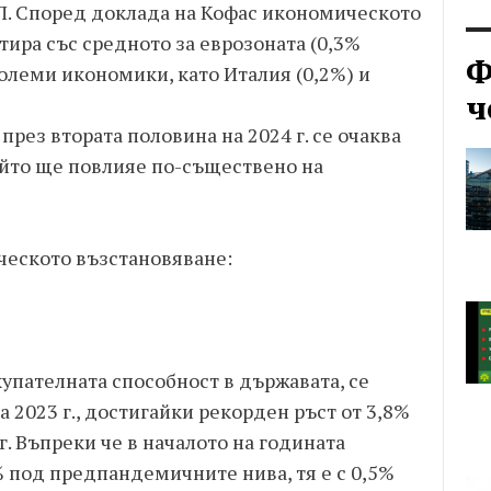
П. Според доклада на Кофас икономическото
ира със средното за еврозоната (0,3%
Ф
големи икономики, като Италия (0,2%) и
ч
рез втората половина на 2024 г. се очаква
йто ще повлияе по-съществено на
ческото възстановяване:
упателната способност в държавата, се
 2023 г., достигайки рекорден ръст от 3,8%
г. Въпреки че в началото на годината
% под предпандемичните нива, тя е с 0,5%