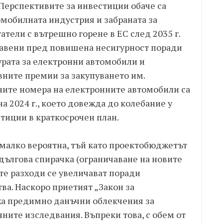
Перспективите за инвестиции обаче са
омобилната индустрия и забраната за
атели с вътрешно горене в ЕС след 2035 г.
равени пред повишена несигурност поради
урата за електронни автомобили и
ните премии за закупуването им.
ните номера на електронните автомобили са
а 2024 г., което довежда до колебание у
тиции в краткосрочен план.
малко вероятна, тъй като проектобюджетът
 дългова спирачка (ограничаване на новите
те разходи се увеличават поради
а. Наскоро приетият „Закон за
жа предимно данъчни облекчения за
ните изследвания. Въпреки това, с обем от