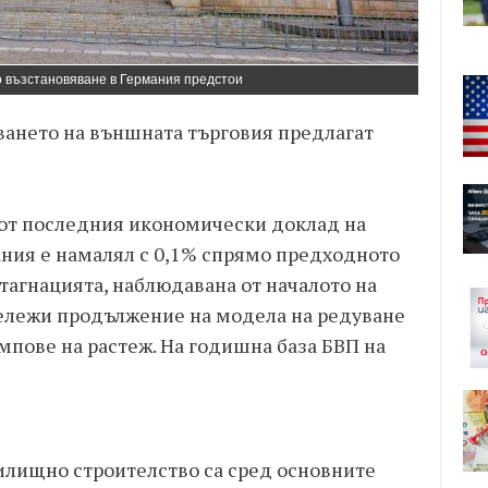
 възстановяване в Германия предстои
яването на външната търговия предлагат
от последния икономически доклад на
мания е намалял с 0,1% спрямо предходното
стагнацията, наблюдавана от началото на
 бележи продължение на модела на редуване
мпове на растеж. На годишна база БВП на
илищно строителство са сред основните