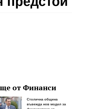
я предстои
ще от Финанси
Столична община
въвежда нов модел за
финансиране на