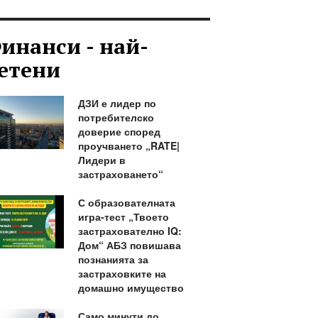
инанси - най-
етени
ДЗИ е лидер по
потребителско
доверие според
проучването „RATE|
Лидери в
застраховането“
С образователната
игра-тест „Твоето
застрахователно IQ:
Дом“ АБЗ повишава
познанията за
застраховките на
домашно имущество
Само минути до