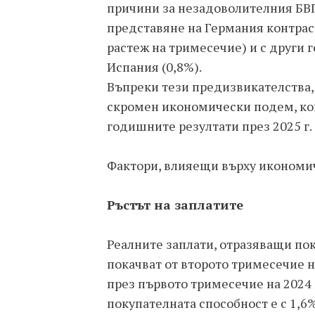
причини за незадоволителния БВ
представяне на Германия контраст
растеж на тримесечие) и с други 
Испания (0,8%).
Въпреки тези предизвикателства, п
скромен икономически подем, ко
годишните резултати през 2025 г.
Фактори, влияещи върху икономи
Ръстът на заплатите
Реалните заплати, отразяващи пок
покачват от второто тримесечие на
през първото тримесечие на 2024 
покупателната способност е с 1,6