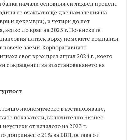
 банка намали основния си лихвен процент
година се очакват още две намаления на
ври и декември), и четири до пет
, всяко до края на 2025 г. По-ниските
инансовия натиск върху немските компании
т повече заеми. Корпоративните
гнаха своя връх през април 2024 г., което
зи съкращения за възстановяването на
гурност
дстоящо икономическо възстановяване,
вите показатели, включително Бизнес
 неуспехи от началото на 2023 г.
о допринася с 21% за БВП, остава от