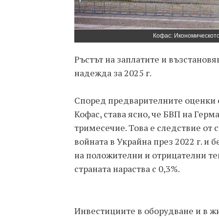
Кофас: Икономическото
Ръстът на заплатите и възстанов
надежда за 2025 г.
Според предварителните оценки 
Кофас, става ясно, че БВП на Гер
тримесечие. Това е следствие от 
войната в Украйна през 2022 г. и
на положителни и отрицателни те
страната нараства с 0,3%.
Инвестициите в оборудване и в ж