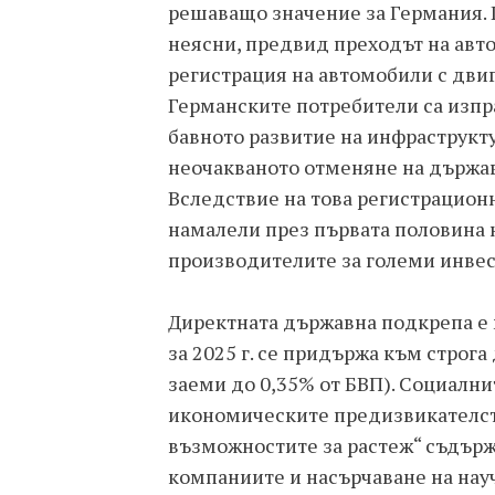
решаващо значение за Германия. 
неясни, предвид преходът на авт
регистрация на автомобили с двиг
Германските потребители са изп
бавното развитие на инфраструкт
неочакваното отменяне на държав
Вследствие на това регистрацион
намалели през първата половина н
производителите за големи инвес
Директната държавна подкрепа е 
за 2025 г. се придържа към строга
заеми до 0,35% от БВП). Социални
икономическите предизвикателств
възможностите за растеж“ съдър
компаниите и насърчаване на науч