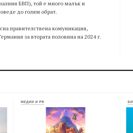
налния БВП), той е много малък и
доведе до голям обрат.
ясна правителствена комуникация,
рмания за втората половина на 2024 г.
МЕДИИ И PR
БИ