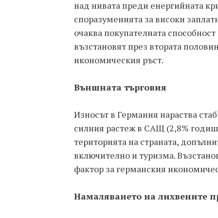
над нивата преди енергийната кри
споразуменията за високи заплати
очаква покупателната способност
възстановят през втората половина
икономическия ръст.
Външната търговия
Износът в Германия нараства стаби
силния растеж в САЩ (2,8% годиш
територията на страната, допълни
включително и туризма. Възстано
фактор за германския икономичес
Намаляването на лихвените п