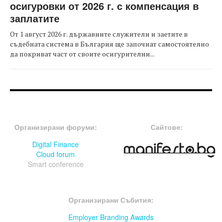
осигуровки от 2026 г. с компенсация в
заплатите
От 1 август 2026 г. държавните служители и заетите в
съдебната система в България ще започнат самостоятелно
да покриват част от своите осигурителни...
FOOTER-ФОРУМИ
FOOTER-MIDDLE
Организирани форуми:
Сайтове:
Digital Finance
Cloud forum
Smart conference
FOOTER-СЪБИТИЯ
Организирани Събития:
Employer Branding Awards