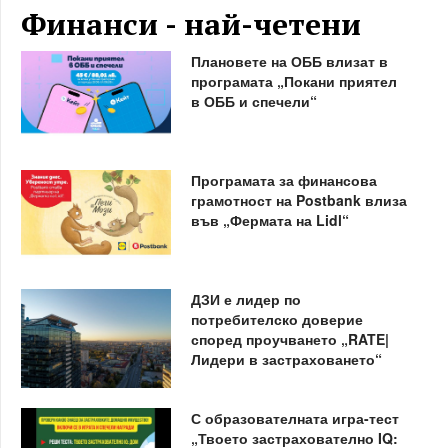
Финанси - най-четени
Плановете на ОББ влизат в
програмата „Покани приятел
в ОББ и спечели“
Програмата за финансова
грамотност на Postbank влиза
във „Фермата на Lidl“
ДЗИ е лидер по
потребителско доверие
според проучването „RATE|
Лидери в застраховането“
С образователната игра-тест
„Твоето застрахователно IQ: