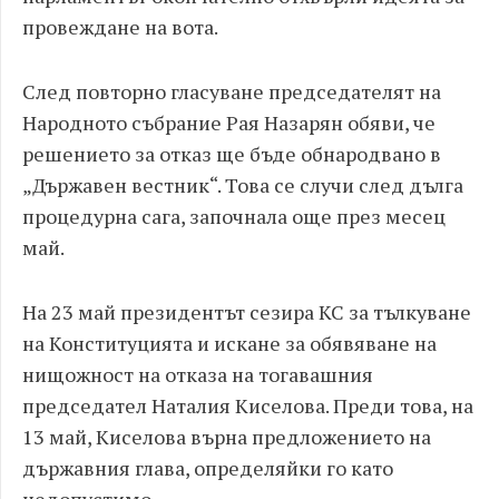
провеждане на вота.
След повторно гласуване председателят на
Народното събрание Рая Назарян обяви, че
решението за отказ ще бъде обнародвано в
„Държавен вестник“. Това се случи след дълга
процедурна сага, започнала още през месец
май.
На 23 май президентът сезира КС за тълкуване
на Конституцията и искане за обявяване на
нищожност на отказа на тогавашния
председател Наталия Киселова. Преди това, на
13 май, Киселова върна предложението на
държавния глава, определяйки го като