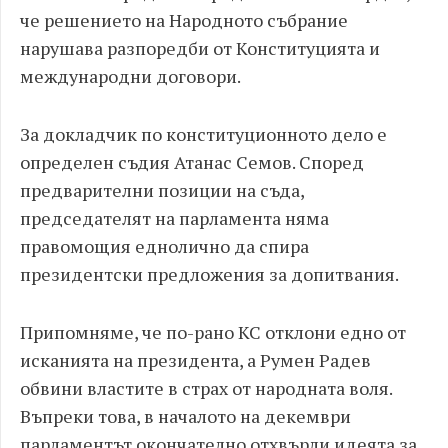
че решението на Народното събрание
нарушава разпоредби от Конституцията и
международни договори.
За докладчик по конституционното дело е
определен съдия Атанас Семов. Според
предварителни позиции на съда,
председателят на парламента няма
правомощия еднолично да спира
президентски предложения за допитвания.
Припомняме, че по-рано КС отклони едно от
исканията на президента, а Румен Радев
обвини властите в страх от народната воля.
Въпреки това, в началото на декември
парламентът окончателно отхвърли идеята за