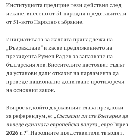
Институцията предприе тези действия след
искане, внесено от 51 народни представители
от 51-вото Народно събрание.
Инициативата за жалбата принадлежи на
„Възраждане“ и касае предложението на
президента Румен Радев за запазване на
българския лев. Вносителите настояват съдът
да установи дали отказът на парламента да
проведе национално допитване противоречи
на основния закон.
Въпросът, който държавният глава предложи
за референдум, е:
„Съгласни ли сте България да
въведе единната европейска валута „евро“
през
2026 г
.?“. Народните представители твърдят,