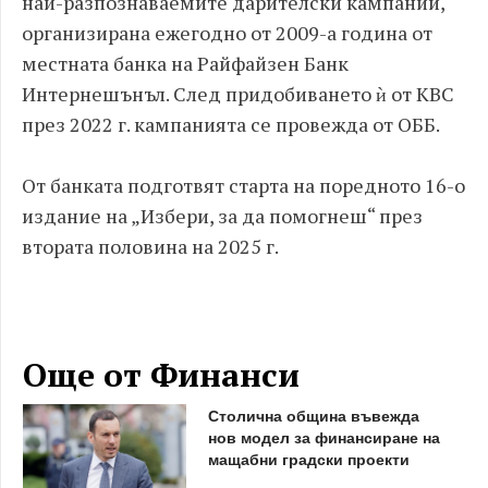
най-разпознаваемите дарителски кампании,
организирана ежегодно от 2009-а година от
местната банка на Райфайзен Банк
Интернешънъл. След придобиването ѝ от KBC
през 2022 г. кампанията се провежда от ОББ.
От банката подготвят старта на поредното 16-о
издание на „Избери, за да помогнеш“ през
втората половина на 2025 г.
Още от Финанси
Столична община въвежда
нов модел за финансиране на
мащабни градски проекти