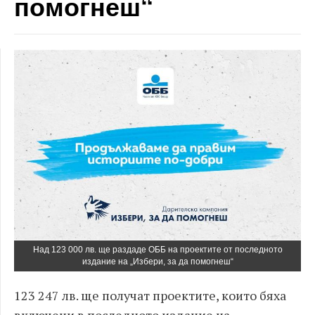
помогнеш“
Над 123 000 лв. ще раздаде ОББ на проектите от последното
издание на „Избери, за да помогнеш“
123 247 лв. ще получат проектите, които бяха
включени в последното издание на