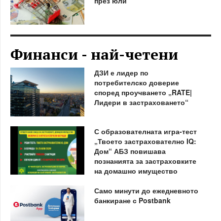
през юли
Финанси - най-четени
ДЗИ е лидер по
потребителско доверие
според проучването „RATE|
Лидери в застраховането“
С образователната игра-тест
„Твоето застрахователно IQ:
Дом“ АБЗ повишава
познанията за застраховките
на домашно имущество
Само минути до ежедневното
банкиране с Postbank