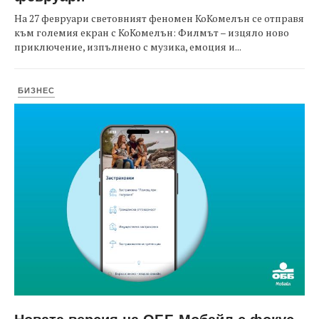
На 27 февруари световният феномен КоКомелън се отправя
към големия екран с КоКомелън: Филмът – изцяло ново
приключение, изпълнено с музика, емоция и...
БИЗНЕС
Новата версия на ОББ Мобайл с фокус