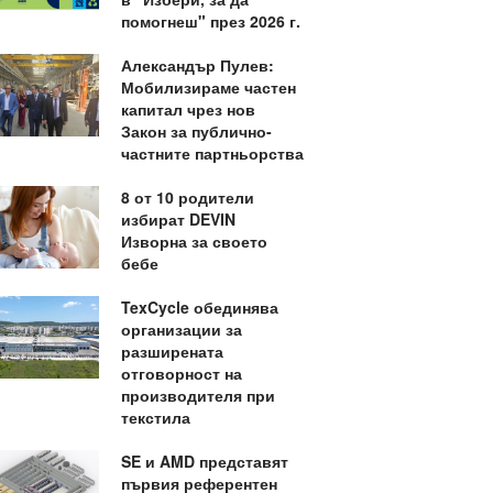
помогнеш" през 2026 г.
Александър Пулев:
Мобилизираме частен
капитал чрез нов
Закон за публично-
частните партньорства
8 от 10 родители
избират DEVIN
Изворна за своето
бебе
TexCycle обединява
организации за
разширената
отговорност на
производителя при
текстила
SE и AMD представят
първия референтен