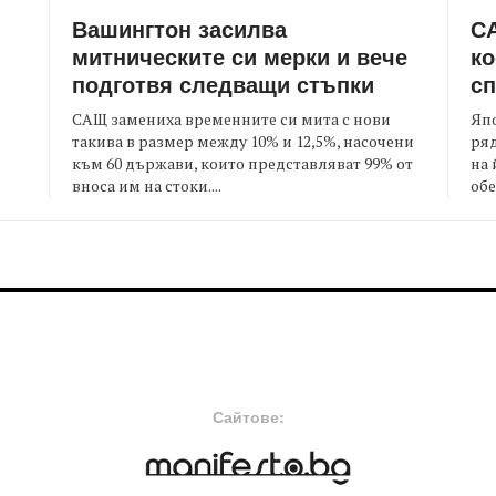
Вашингтон засилва
СА
митническите си мерки и вече
ко
подготвя следващи стъпки
сп
САЩ замениха временните си мита с нови
Япо
такива в размер между 10% и 12,5%, насочени
ряд
към 60 държави, които представляват 99% от
на 
я
вноса им на стоки....
обе
FOOTER-MIDDLE
F
Сайтове: