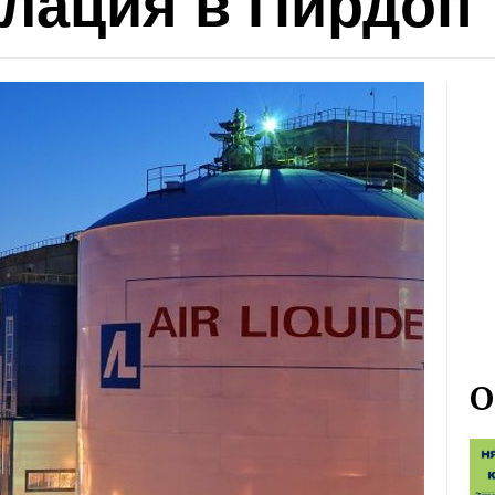
алация в Пирдоп
О