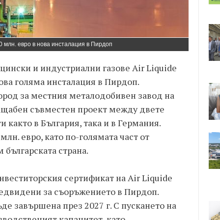
00 млн. евро в нова инсталация в Пирдоп
ински и индустриални газове Air Liquide
ова голяма инсталация в Пирдоп.
ород за местния металодобивен завод на
 мащабен съвместен проект между двете
 както в България, така и в Германия.
млн. евро, като по-голямата част от
 българската страна.
веститорския сертификат на Air Liquide
предвидени за съоръжението в Пирдоп.
ъде завършена през 2027 г. С пускането на
зводственият капацитет, като