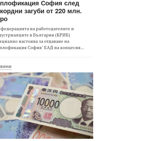
оплофикация София след
кордни загуби от 220 млн.
вро
федерацията на работодателите и
дустриалците в България (КРИБ)
циално настоява за отдаване на
плофикация София" ЕАД на концесия....
ОВИНИ