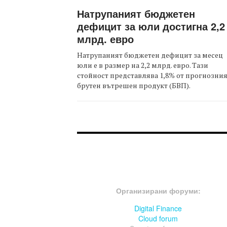
Натрупаният бюджетен
дефицит за юли достигна 2,2
млрд. евро
Натрупаният бюджетен дефицит за месец
юли е в размер на 2,2 млрд. евро. Тази
стойност представлява 1,8% от прогнозни
брутен вътрешен продукт (БВП).
FOOTER-ФОРУМИ
Организирани форуми:
Digital Finance
Cloud forum