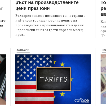
ръст на производствените
Т
цени през юни
ре
ат
е
България запазва позицията си на страна с
най-висок годишен ръст на цените на
ите
Кон
производител в промишлеността в целия
на
ин
Европейски съюз за трети пореден месец
офи
през...
"То
ФИНАСИ
Н