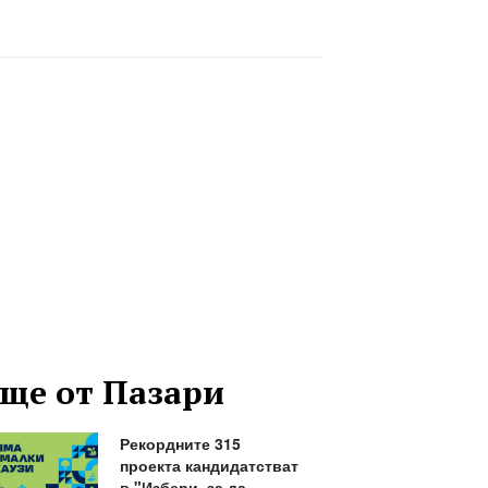
ще от Пазари
Рекордните 315
проекта кандидатстват
в "Избери, за да