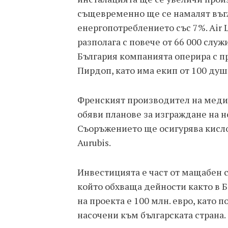
същевременно ще се намалят въгл
енергопотреблението със 7%. Air L
разполага с повече от 66 000 служ
България компанията оперира с п
Пирдоп, като има екип от 100 душ
Френският производител на медиц
обяви планове за изграждане на н
Съоръжението ще осигурява кисл
Aurubis.
Инвестицията е част от мащабен 
който обхваща дейности както в Б
на проекта е 100 млн. евро, като 
насочени към българската страна.