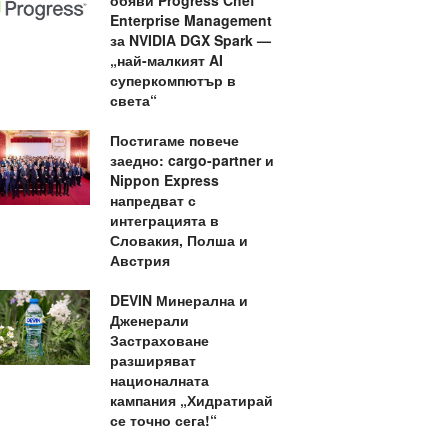
обяви Progress Chef
Enterprise Management
за NVIDIA DGX Spark —
„най-малкият AI
суперкомпютър в
света“
Постигаме повече
заедно: cargo-partner и
Nippon Express
напредват с
интеграцията в
Словакия, Полша и
Австрия
DEVIN Минерална и
Дженерали
Застраховане
разширяват
националната
кампания „Хидратирай
се точно сега!“