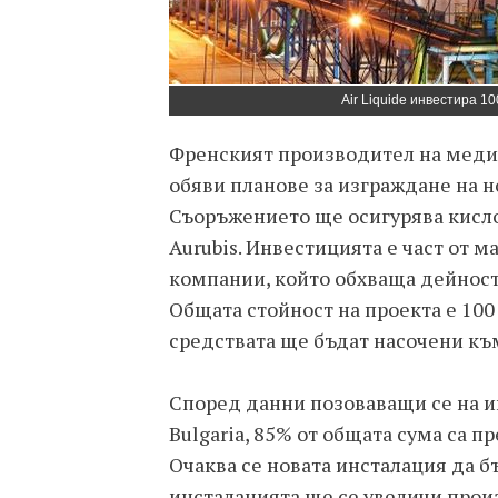
Air Liquide инвестира 1
Френският производител на медиц
обяви планове за изграждане на н
Съоръжението ще осигурява кисл
Aurubis. Инвестицията е част от
компании, който обхваща дейности
Общата стойност на проекта е 100 
средствата ще бъдат насочени към
Според данни позоваващи се на ин
Bulgaria, 85% от общата сума са 
Очаква се новата инсталация да б
инсталацията ще се увеличи прои