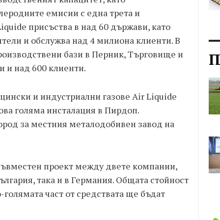
еродните емисии с една трета и
iquide присъства в над 60 държави, като
ители и обслужва над 4 милиона клиенти. В
роизводствени бази в Перник, Търговище и
П
и и над 600 клиенти.
ински и индустриални газове Air Liquide
ова голяма инсталация в Пирдоп.
ород за местния металодобивен завод на
съвместен проект между двете компании,
ългария, така и в Германия. Общата стойност
по-голямата част от средствата ще бъдат