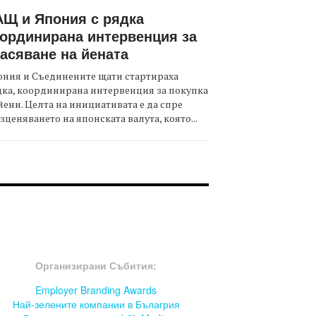
Щ и Япония с рядка
ординирана интервенция за
асяване на йената
ния и Съединените щати стартираха
ка, координирана интервенция за покупка
йени. Целта на инициативата е да спре
зценяването на японската валута, която...
OOTER-СЪБИТИЯ
Организирани Събития:
Employer Branding Awards
Най-зелените компании в Бълагрия