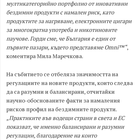
мултикатегорийно портфолио от иновативни
бездимни продукти с намален риск, като
продуктите за нагряване, електронните цигари
за многократна употреба и никотиновите
паучове. Горди сме, че България е един от
първите пазари, където представяме Omni™“
,
коментира Мила Маречкова.
На събитието се отбеляза значимостта на
регулациите на новите продукти, които следва
да са разумни и балансирани, отчитайки
научно-обоснованите факти за намаления
рисков профил на бездимните продукти.
„Практиките във водещи страни в света и ЕС
показват, че именно балансирани и разумни
регулации, благодарение на които