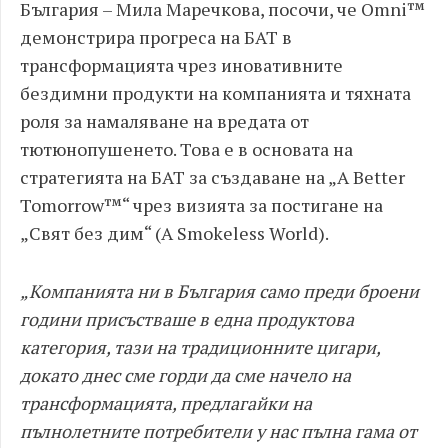
България – Мила Маречкова, посочи, че Omni™
демонстрира прогреса на БАТ в
трансформацията чрез иновативните
бездимни продукти на компанията и тяхната
роля за намаляване на вредата от
тютюнопушенето. Това е в основата на
стратегията на БАТ за създаване на „A Better
Tomorrow™“ чрез визията за постигане на
„Свят без дим“ (A Smokeless World).
„Компанията ни в България само преди броени
години присъстваше в една продуктова
категория, тази на традиционните цигари,
докато днес сме горди да сме начело на
трансформацията, предлагайки на
пълнолетните потребители у нас пълна гама от