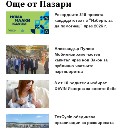
Още от Пазари
Рекордните 315 проекта
кандидатстват в "Избери, за
да помогнеш" през 2026 г.
Александър Пулев:
Мобилизираме частен
капитал чрез нов Закон за
публично-частните
партньорства
8 от 10 родители избират
DEVIN Изворна за своето бебе
TexCycle обединява
организации за разширената
отговорност на