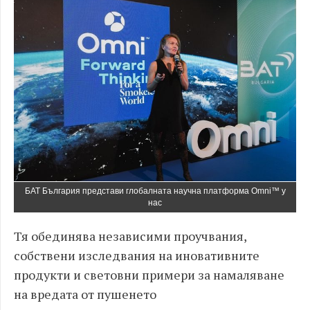
БАТ България представи глобалната научна платформа Omni™ у
нас
Тя обединява независими проучвания,
собствени изследвания на иновативните
продукти и световни примери за намаляване
на вредата от пушенето