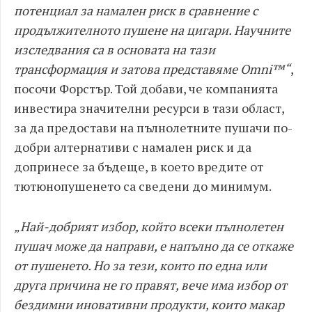
потенциал за намален риск в сравнение с
продължителното пушене на цигари. Научните
изследвания са в основата на тази
трансформация и затова представяме Omni™“
,
посочи Форстър. Той добави, че компанията
инвестира значителни ресурси в тази област,
за да предостави на пълнолетните пушачи по-
добри алтернативи с намален риск и да
допринесе за бъдеще, в което вредите от
тютюнопушенето са сведени до минимум.
„Най-добрият избор, който всеки пълнолетен
пушач може да направи, е напълно да се откаже
от пушенето. Но за тези, които по една или
друга причина не го правят, вече има избор от
бездимни иновативни продукти, които макар