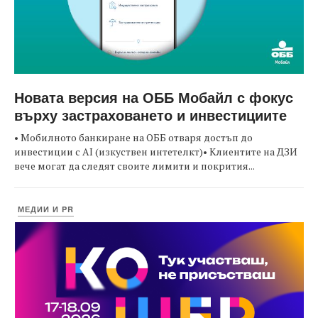
Новата версия на ОББ Мобайл с фокус
върху застраховането и инвестициите
• Мобилното банкиране на ОББ отваря достъп до
инвестиции с AI (изкуствен интетелкт)• Клиентите на ДЗИ
вече могат да следят своите лимити и покрития...
МЕДИИ И PR