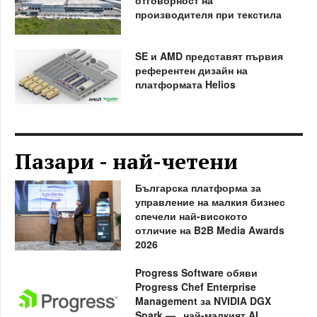
производителя при текстила
SE и AMD представят първия
референтен дизайн на
платформата Helios
Пазари - най-четени
Българска платформа за
управление на малкия бизнес
спечели най-високото
отличие на B2B Media Awards
2026
Progress Software обяви
Progress Chef Enterprise
Management за NVIDIA DGX
Spark — „най-малкият AI