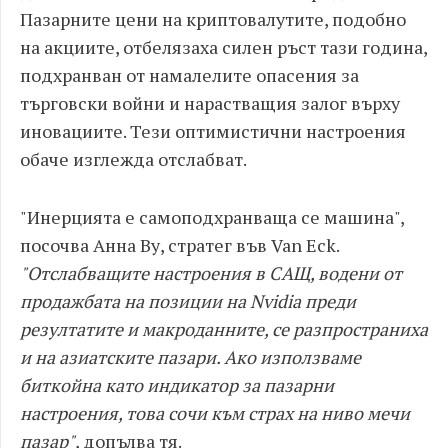
Пазарните цени на криптовалутите, подобно
на акциите, отбелязаха силен ръст тази година,
подхранван от намалелите опасения за
търговски войни и нарастващия залог върху
иновациите. Тези оптимистични настроения
обаче изглежда отслабват.
"Инерцията е самоподхранваща се машина",
посочва Анна Ву, стратег във Van Eck.
"Отслабващите настроения в САЩ, водени от
продажбата на позиции на Nvidia преди
резултатите и макроданните, се разпространиха
и на азиатските пазари. Ако използваме
биткойна като индикатор за пазарни
настроения, това сочи към страх на ниво мечи
пазар"
, допълва тя.