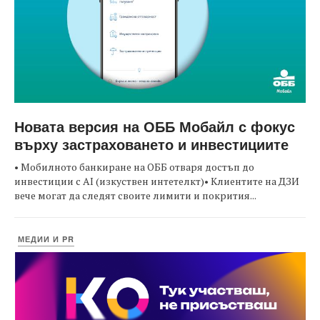
Новата версия на ОББ Мобайл с фокус
върху застраховането и инвестициите
• Мобилното банкиране на ОББ отваря достъп до
инвестиции с AI (изкуствен интетелкт)• Клиентите на ДЗИ
вече могат да следят своите лимити и покрития...
МЕДИИ И PR