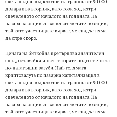
света падна под ключовата граница от 90 000
долара във вторник, като този ход изтри
спечеленото от началото на годината. На
пазара на опции се засилват мечите позиции,
тъй като участниците вярват, че спадът няма
да спре скоро.
Цената на биткойна претърпява значителен
спад, оставяйки инвеститорите подготвени за
по-нататъшни загуби. Най-голямата
криптовалута по пазарна капитализация в
света падна под ключовата граница от 90 000
долара във вторник, като този ход изтри
спечеленото от началото на годината. На
пазара на опции се засилват мечите позиции,
тъй като участниците вярват, че спадът няма