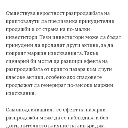
Съществува вероятност разпродажбата на
криптовалути да предизвика принудителни
продажби и от страна на по-малки
инвеститори. Тези инвеститори може да бъдат
принудени да продадат други активи, за да
покрият маржин изискванията. Такъв
сценарий би могъл да разшири ефекта на
разпродажбата от крипто пазара към други
класове активи, особено ако спадовете
продължат да генерират по-високи маржин
изисквания.
Самоподсилващият се ефект на пазарни
разпродажби може да се наблюдава и без
допълнителното влияние на ливъриджа.