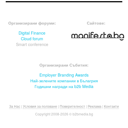
FOOTER-ФОРУМИ
FOOTER-MIDDLE
Организирани форуми:
Сайтове:
Digital Finance
Cloud forum
Smart conference
FOOTER-СЪБИТИЯ
Организирани Събития:
Employer Branding Awards
Най-зелените компании в Бълагрия
Годишни награди на b2b Media
За Нас
|
Условия за ползване
|
Поверителност
|
Реклама
|
Контакти
Copyright 2008-
2026 © b2bmedia.bg