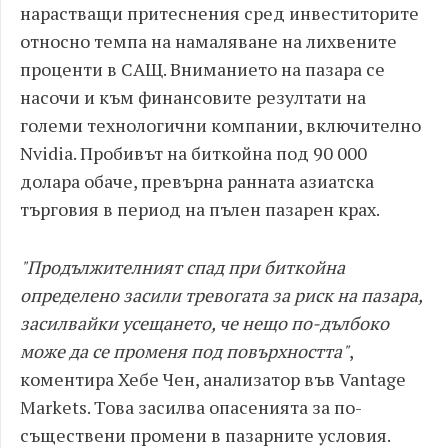
нарастващи притеснения сред инвеститорите
относно темпа на намаляване на лихвените
проценти в САЩ. Вниманието на пазара се
насочи и към финансовите резултати на
големи технологични компании, включително
Nvidia. Пробивът на биткойна под 90 000
долара обаче, превърна ранната азиатска
търговия в период на пълен пазарен крах.
"Продължителният спад при биткойна
определено засили тревогата за риск на пазара,
засилвайки усещането, че нещо по-дълбоко
може да се променя под повърхността"
,
коментира Хебе Чен, анализатор във Vantage
Markets. Това засилва опасенията за по-
съществени промени в пазарните условия.