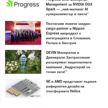
Management за NVIDIA DGX
Spark — „най-малкият AI
суперкомпютър в света“
Постигаме повече заедно:
cargo-partner и Nippon
Express напредват с
интеграцията в Словакия,
Полша и Австрия
DEVIN Минерална и
Дженерали Застраховане
разширяват националната
кампания „Хидратирай се
точно сега!“
SE и AMD представят първия
референтен дизайн на
платформата Helios