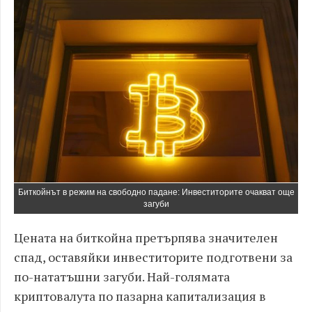
Биткойнът в режим на свободно падане: Инвеститорите очакват още
загуби
Цената на биткойна претърпява значителен
спад, оставяйки инвеститорите подготвени за
по-нататъшни загуби. Най-голямата
криптовалута по пазарна капитализация в