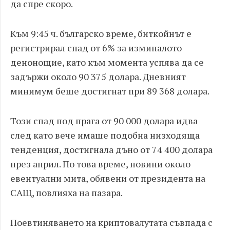
да спре скоро.
Към 9:45 ч. българско време, биткойнът е
регистрирал спад от 6% за изминалото
денонощие, като към момента успява да се
задържи около 90 375 долара. Дневният
минимум беше достигнат при 89 368 долара.
Този спад под прага от 90 000 долара идва
след като вече имаше подобна низходяща
тенденция, достигнала дъно от 74 400 долара
през април. По това време, новини около
евентуални мита, обявени от президента на
САЩ, повлияха на пазара.
Поевтиняването на криптовалутата съвпада с