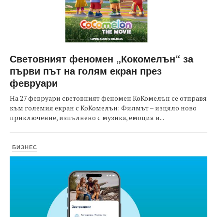
Световният феномен „Кокомелън“ за
първи път на голям екран през
февруари
На 27 февруари световният феномен КоКомелън се отправя
към големия екран с КоКомелън: Филмът – изцяло ново
приключение, изпълнено с музика, емоция и...
БИЗНЕС