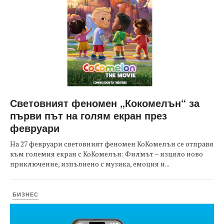
Световният феномен „Кокомелън“ за
първи път на голям екран през
февруари
На 27 февруари световният феномен КоКомелън се отправя
към големия екран с КоКомелън: Филмът – изцяло ново
приключение, изпълнено с музика, емоция и...
БИЗНЕС