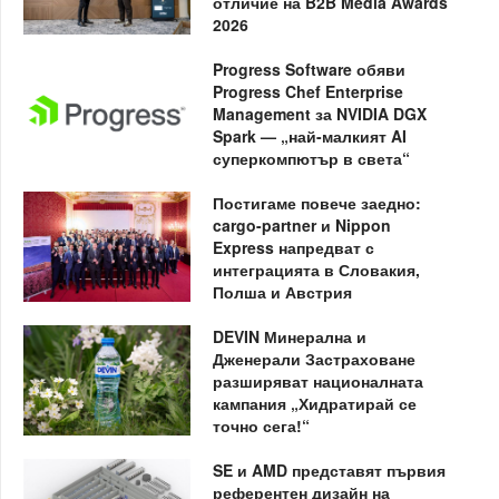
отличие на B2B Media Awards
2026
Progress Software обяви
Progress Chef Enterprise
Management за NVIDIA DGX
Spark — „най-малкият AI
суперкомпютър в света“
Постигаме повече заедно:
cargo-partner и Nippon
Express напредват с
интеграцията в Словакия,
Полша и Австрия
DEVIN Минерална и
Дженерали Застраховане
разширяват националната
кампания „Хидратирай се
точно сега!“
SE и AMD представят първия
референтен дизайн на