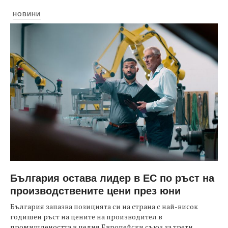
НОВИНИ
България остава лидер в ЕС по ръст на
производствените цени през юни
България запазва позицията си на страна с най-висок
годишен ръст на цените на производител в
промишлеността в целия Европейски съюз за трети