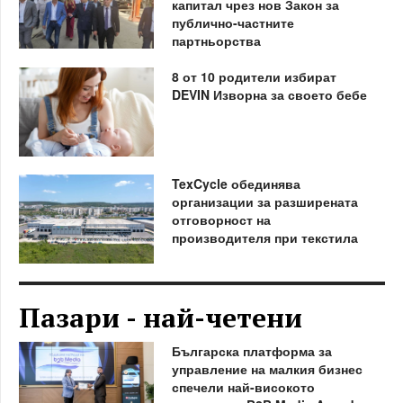
капитал чрез нов Закон за
публично-частните
партньорства
8 от 10 родители избират
DEVIN Изворна за своето бебе
TexCycle обединява
организации за разширената
отговорност на
производителя при текстила
Пазари - най-четени
Българска платформа за
управление на малкия бизнес
спечели най-високото