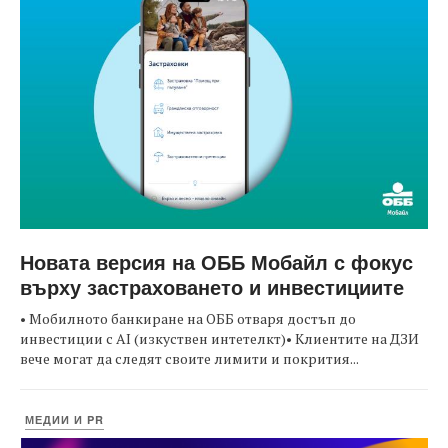
Новата версия на ОББ Мобайл с фокус
върху застраховането и инвестициите
• Мобилното банкиране на ОББ отваря достъп до
инвестиции с AI (изкуствен интетелкт)• Клиентите на ДЗИ
вече могат да следят своите лимити и покрития...
МЕДИИ И PR