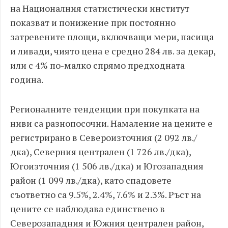
на Националния статистически институт
показват и понижение при постоянно
затревените площи, включващи мери, пасища
и ливади, чиято цена е средно 284 лв. за декар,
или с 4% по-малко спрямо предходната
година.
Регионалните тенденции при покупката на
ниви са разнопосочни. Намаление на цените е
регистрирано в Североизточния (2 092 лв./
дка), Северния централен (1 726 лв./дка),
Югоизточния (1 506 лв./дка) и Югозападния
район (1 099 лв./дка), като спадовете
съответно са 9.5%, 2.4%, 7.6% и 2.3%. Ръст на
цените се наблюдава единствено в
Северозападния и Южния централен район,