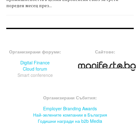
пореден месец през...
FOOTER-ФОРУМИ
FOOTER-MIDDLE
Организирани форуми:
Сайтове:
Digital Finance
Cloud forum
Smart conference
FOOTER-СЪБИТИЯ
Организирани Събития:
Employer Branding Awards
Най-зелените компании в Бълагрия
Годишни награди на b2b Media