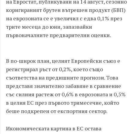
на Евростат, публикувани на 14 август, сезонно
коригираният брутен вътрешен продукт (БВП)
на еврозоната се е увеличил с едва 0,1% през
трите месеца до юни, запазвайки
първоначалните предварителни оценки.
В по-широк план, целият Европейски съюз е
регистрирал ръст от 0,2%, което също
съответства на предишните прогнози. Това
представя значително забавяне в сравнение
със силния растеж от 0,6% в еврозоната и 0,5%
в целия ЕС през първото тримесечие, който
беше подкрепен от експортния сектор.
Икономическата картина в ЕС остава