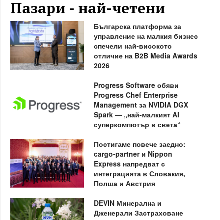
Пазари - най-четени
Българска платформа за
управление на малкия бизнес
спечели най-високото
отличие на B2B Media Awards
2026
Progress Software обяви
Progress Chef Enterprise
Management за NVIDIA DGX
Spark — „най-малкият AI
суперкомпютър в света“
Постигаме повече заедно:
cargo-partner и Nippon
Express напредват с
интеграцията в Словакия,
Полша и Австрия
DEVIN Минерална и
Дженерали Застраховане