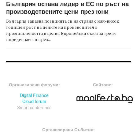
България остава лидер в ЕС по ръст на
производствените цени през юни
България запазва позицията си на страна с най-висок
годишен ръст на цените на производител в
промишлеността в целия Европейски съюз за трети
пореден месец през...
FOOTER-ФОРУМИ
FOOTER-MIDDLE
Организирани форуми:
Сайтове:
Digital Finance
Cloud forum
Smart conference
FOOTER-СЪБИТИЯ
Организирани Събития: