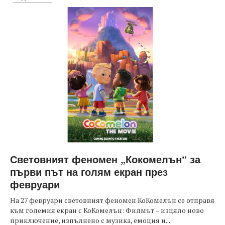
Световният феномен „Кокомелън“ за
първи път на голям екран през
февруари
На 27 февруари световният феномен КоКомелън се отправя
към големия екран с КоКомелън: Филмът – изцяло ново
приключение, изпълнено с музика, емоция и...