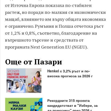
от Източна Европа показаха по-стабилен
растеж, но поради по-малкия си икономически
мащаб, влиянието им върху общата икономика
е ограничено. Румъния и Полша отчетоха ръст
от 1,2% и 0,8%, съответно, благодарение на
вътрешното търсене и средствата от
програмата Next Generation EU (NGEU).
Още от Пазари
Henkel с 3,2% ръст и по-
висока прогноза за 2026 г
Рекордните 315 проекта
кандидатстват в "Избери, за
да помогнеш" през 2026 г.