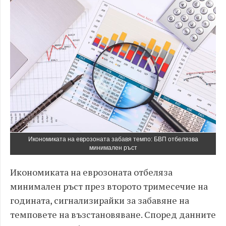
Икономиката на еврозоната забавя темпо: БВП отбелязва
минимален ръст
Икономиката на еврозоната отбеляза
минимален ръст през второто тримесечие на
годината, сигнализирайки за забавяне на
темповете на възстановяване. Според данните