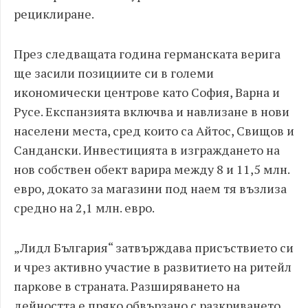
рециклиране.
През следващата година германската верига
ще засили позициите си в големи
икономически центрове като София, Варна и
Русе. Експанзията включва и навлизане в нови
населени места, сред които са Айтос, Свищов и
Сандански. Инвестицията в изграждането на
нов собствен обект варира между 8 и 11,5 млн.
евро, докато за магазини под наем тя възлиза
средно на 2,1 млн. евро.
„Лидл България“ затвърждава присъствието си
и чрез активно участие в развитието на ритейл
паркове в страната. Разширяването на
дейността е пряко обвързано с разкриването