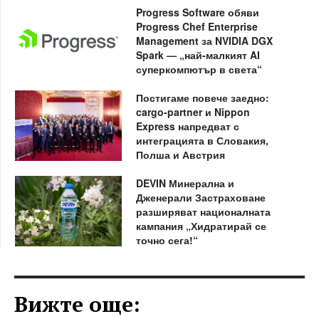
Progress Software обяви
Progress Chef Enterprise
Management за NVIDIA DGX
Spark — „най-малкият AI
суперкомпютър в света“
Постигаме повече заедно:
cargo-partner и Nippon
Express напредват с
интеграцията в Словакия,
Полша и Австрия
DEVIN Минерална и
Дженерали Застраховане
разширяват националната
кампания „Хидратирай се
точно сега!“
Вижте още: