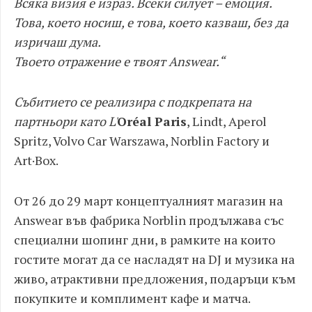
Всяка визия е израз. Всеки силует – емоция.
Това, което носиш, е това, което казваш, без да
изричаш дума.
Твоето отражение е твоят Answear.“
Събитието се реализира с подкрепата на
партньори като L'
Oréal Paris
, Lindt, Aperol
Spritz, Volvo Car Warszawa, Norblin Factory и
Art·Box.
От 26 до 29 март концептуалният магазин на
Answear във фабрика Norblin продължава със
специални шопинг дни, в рамките на които
гостите могат да се насладят на DJ и музика на
живо, атрактивни предложения, подаръци към
покупките и комплимент кафе и матча.