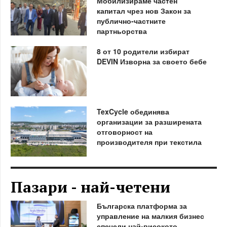
Мобилизираме частен
капитал чрез нов Закон за
публично-частните
партньорства
8 от 10 родители избират
DEVIN Изворна за своето бебе
TexCycle обединява
организации за разширената
отговорност на
производителя при текстила
Пазари - най-четени
Българска платформа за
управление на малкия бизнес
спечели най-високото