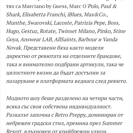
тях са Marciano by Guess, Marc O
'Polo, Paul &
Shark, Elisabetta Franchi, iBlues, Max&Co.,
Munthe, Swarovski, Lacoste, Patrizia Pepe, Boss,
Hugo, Gestuz, Rotate, Twinset Milano, Pinko, Stine
Goya, Answear LAB, AllSaints, Barbour и Vanda
Novak. Представени бяха както модели
директно от ревютата на отделните брандове,
така и внимателно подбрани артикули, така чe
цялостните визии да бъдат достъпни за
пазаруване в платформата веднага след ревюто.
Модното шоу беше разделено на четири части,
всяка със своя собствена индивидуалност.
Разказът започна с Retro Preppy, доминиран от
небрежен градски стил, премина през Summer
Resort, вдъхновен от крайбрежни улици,