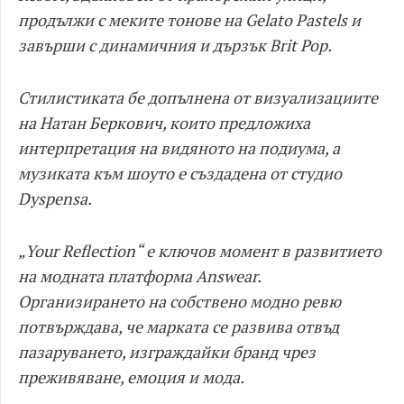
продължи с меките тонове на Gelato Pastels и
завърши с динамичния и дързък Brit Pop.
Стилистиката бе допълнена от визуализациите
на Натан Беркович, които предложиха
интерпретация на видяното на подиума, а
музиката към шоуто е създадена от студио
Dyspensa.
„Your Reflection“ е ключов момент в развитието
на модната платформа Answear.
Организирането на собствено модно ревю
потвърждава, че марката се развива отвъд
пазаруването, изграждайки бранд чрез
преживяване, емоция и мода.