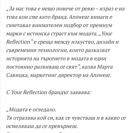
„За нас това е нещо повече от ревю – израз е на
това кои сме като бранд. Answear винаги е
съчетавал внимателен подбор от премиум
марки с истинска страст към модата. „Your
Reflection“ е среща между изкуство, дизайн и
съвременни технологии, които разказват
историята на търсенето в модата в един
постоянно развиващ се свят“, казва Марта
Савицка, маркетинг директор на Answear.
С Your Reflection брандът заявява:
„Модата е огледало.
Тя отразява кой си, как се чувстваш и в какво се
осмеляваш да се превърнеш.