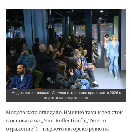
Модата като огледало - Answear откри сезон пролет/лято 2026 с
първото си авторско ревю
Модата като огледало. Именно тази идея стои
в основата на „Your Reflection“ („Твоето
отражение“) – първото авторско ревю на