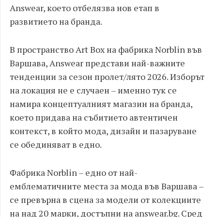
Answear, което отбелязва нов етап в
развитието на бранда.
В пространство Art Box на фабрика Norblin във
Варшава, Answear представи най-важните
тенденции за сезон пролет/лято 2026. Изборът
на локация не е случаен – именно тук се
намира концептуалният магазин на бранда,
което придава на събитието автентичен
контекст, в който мода, дизайн и пазаруване
се обединяват в едно.
Фабрика Norblin – едно от най-
емблематичните места за мода във Варшава –
се превърна в сцена за модели от колекциите
на над 20 марки, достъпни на answear.bg. Сред