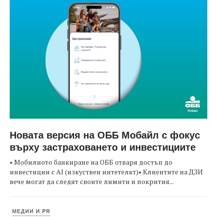
Новата версия на ОББ Мобайл с фокус
върху застраховането и инвестициите
• Мобилното банкиране на ОББ отваря достъп до
инвестиции с AI (изкуствен интетелкт)• Клиентите на ДЗИ
вече могат да следят своите лимити и покрития...
МЕДИИ И PR