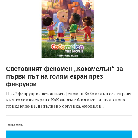
Световният феномен „Кокомелън“ за
първи път на голям екран през
февруари
На 27 февруари световният феномен КоКомелън се отправя
към големия екран с КоКомелън: Филмът – изцяло ново
приключение, изпълнено с музика, емоция и...
БИЗНЕС