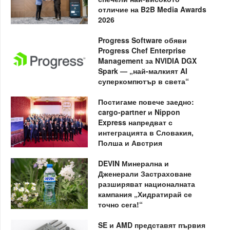
отличие на B2B Media Awards
2026
Progress Software обяви
Progress Chef Enterprise
Management за NVIDIA DGX
Spark — „най-малкият AI
суперкомпютър в света“
Постигаме повече заедно:
cargo-partner и Nippon
Express напредват с
интеграцията в Словакия,
Полша и Австрия
DEVIN Минерална и
Дженерали Застраховане
разширяват националната
кампания „Хидратирай се
точно сега!“
SE и AMD представят първия