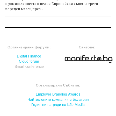
промишлеността в целия Европейски съюз за трети
пореден месец през...
FOOTER-ФОРУМИ
FOOTER-MIDDLE
Организирани форуми:
Сайтове:
Digital Finance
Cloud forum
Smart conference
FOOTER-СЪБИТИЯ
Организирани Събития:
Employer Branding Awards
Най-зелените компании в Бълагрия
Годишни награди на b2b Media