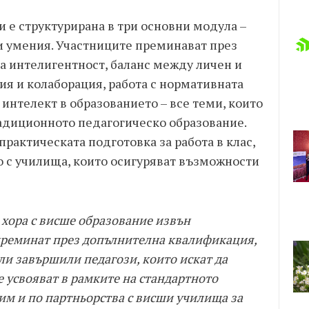
 е структурирана в три основни модула –
и умения. Участниците преминават през
а интелигентност, баланс между личен и
я и колаборация, работа с нормативната
 интелект в образованието – все теми, които
радиционното педагогическо образование.
практическата подготовка за работа в клас,
 с училища, които осигуряват възможности
 хора с висше образование извън
 преминат през допълнителна квалификация,
или завършили педагози, които искат да
е усвояват в рамките на стандартното
им и по партньорства с висши училища за