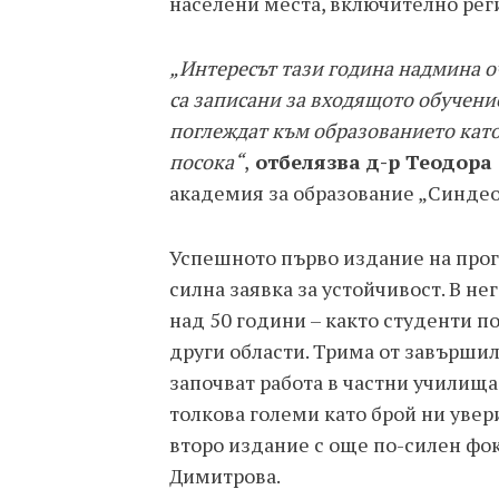
населени места, включително рег
„Интересът тази година надмина о
са записани за входящото обучение.
поглеждат към образованието кат
посока“
,
отбелязва д-р Теодор
академия за образование „Синдео
Успешното първо издание на прог
силна заявка за устойчивост. В не
над 50 години – както студенти п
други области. Трима от завършил
започват работа в частни училища 
толкова големи като брой ни увер
второ издание с още по-силен фок
Димитрова.