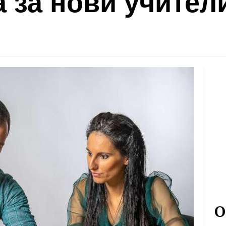
 за нови учител
О