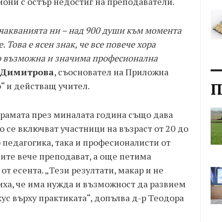
иони с остър недостиг на преподаватели.
чакванията ни – над 900 души към момента
 Това е ясен знак, че все повече хора
о възможна и значима професионална
а Димитрова
, съосновател на Приложна
П
“ и действащ учител.
рамата през миналата година също дава
го се включват участници на възраст от 20 до
о педагогика, така и професионалисти от
ите вече преподават, а още петима
от есента. „Тези резултати, макар и не
иха, че има нужда и възможност да развием
ус върху практиката“, допълва д-р Теодора