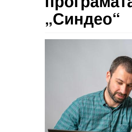
програмата
„Синдео“