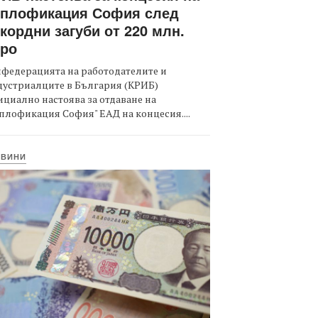
оплофикация София след
кордни загуби от 220 млн.
вро
федерацията на работодателите и
дустриалците в България (КРИБ)
циално настоява за отдаване на
плофикация София" ЕАД на концесия....
ОВИНИ