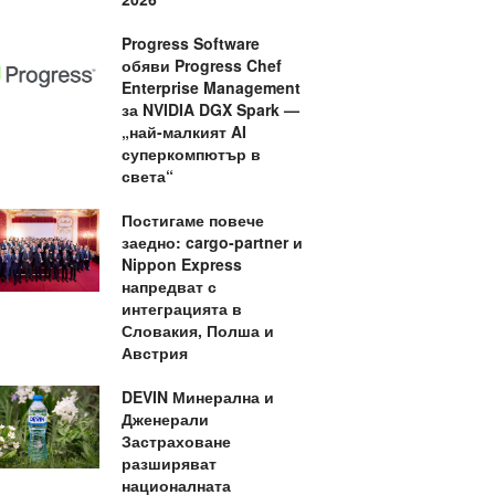
Progress Software
обяви Progress Chef
Enterprise Management
за NVIDIA DGX Spark —
„най-малкият AI
суперкомпютър в
света“
Постигаме повече
заедно: cargo-partner и
Nippon Express
напредват с
интеграцията в
Словакия, Полша и
Австрия
DEVIN Минерална и
Дженерали
Застраховане
разширяват
националната