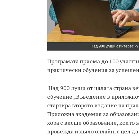
Над 900 души с интерес къ
Програмата приема до 100 участни
практически обучения за успешен 
Над 900 души от цялата страна ве
обучение „Въведение в приложнот
стартира второто издание на прил
Приложна академия за образовани
хора с висше образование, които ж
провежда изцяло онлайн, с цел да