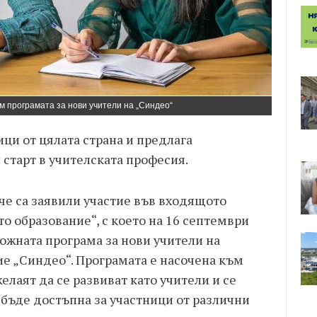
м програмата за нови учители на „Синдео“
ци от цялата страна и предлага
старт в учителската професия.
че са заявили участие във входящото
о образование“, с което на 16 септември
ожната програма за нови учители на
е „Синдео“. Програмата е насочена към
елаят да се развиват като учители и се
 бъде достъпна за участници от различни