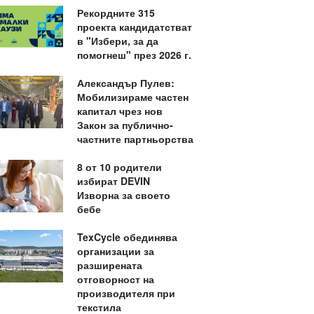
Рекордните 315
проекта кандидатстват
в "Избери, за да
помогнеш" през 2026 г.
Александър Пулев:
Мобилизираме частен
капитал чрез нов
Закон за публично-
частните партньорства
8 от 10 родители
избират DEVIN
Изворна за своето
бебе
TexCycle обединява
организации за
разширената
отговорност на
производителя при
текстила