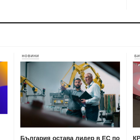
НОВИНИ
БИ
България остава лидер в ЕС по
КР