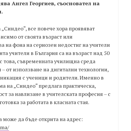
ява Ангел Георгиев, съосновател на
.
 „Синдео“, все повече хора проявяват
исимо от своята възраст или
ва на фона на сериозен недостиг на учители
та учители в България са на възраст над 50
о с това, съвременната училищна среда
 – от използване на дигитални технологии,
никация с ученици и родители. Именно в
ма на „Синдео“ предлага практическа,
ст за навлизане в учителската професия – с
отовка за работата в класната стая.
 може да бъде открита на адрес:
ama/