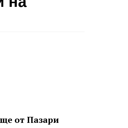
и на
ще от Пазари