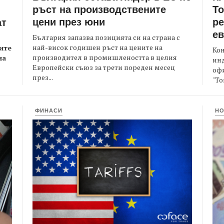
ръст на производствените
Т
цени през юни
ре
ат
е
България запазва позицията си на страна с
най-висок годишен ръст на цените на
ите
Кон
производител в промишлеността в целия
на
ин
Европейски съюз за трети пореден месец
офи
през...
"То
ФИНАСИ
Н