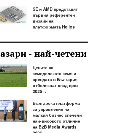
SE и AMD представят
първия референтен
дизайн на
платформата Helios
азари - най-четени
Цените на
земеделската земя и
арендата в България
отбелязват спад през
2025 г.
Българска платформа
за управление на
малкия бизнес спечели
най-високото отличие
на B2B Media Awards
2026