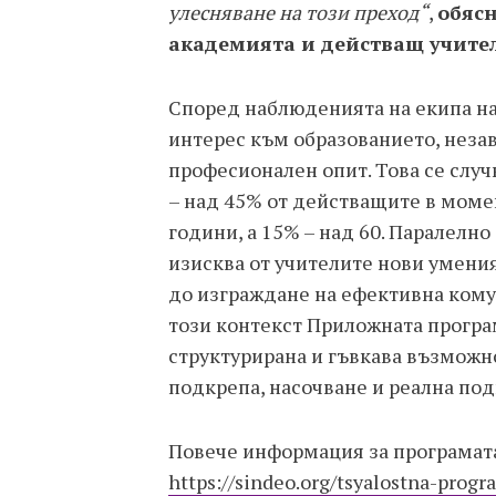
улесняване на този преход“
,
обясн
академията и действащ учител
Според наблюденията на екипа на
интерес към образованието, незав
професионален опит. Това се случ
– над 45% от действащите в момен
години, а 15% – над 60. Паралелн
изисква от учителите нови умения
до изграждане на ефективна кому
този контекст Приложната програ
структурирана и гъвкава възможно
подкрепа, насочване и реална подг
Повече информация за програмата
https://sindeo.org/tsyalostna-progr