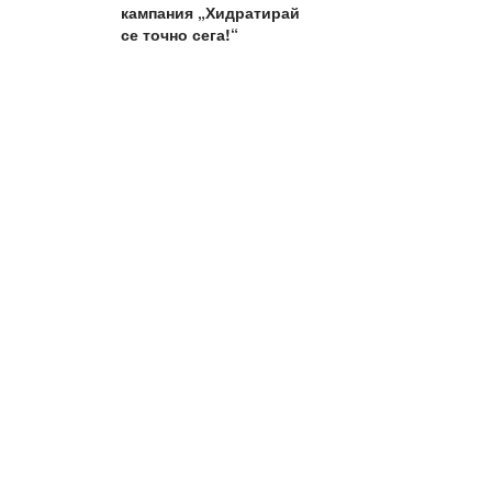
кампания „Хидратирай
се точно сега!“