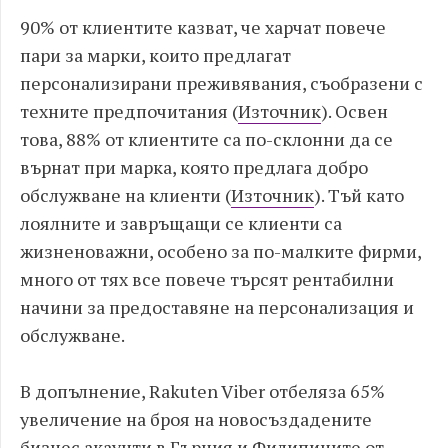
90% от клиентите казват, че харчат повече
пари за марки, които предлагат
персонализирани преживявания, съобразени с
техните предпочитания (
Източник
). Освен
това, 88% от клиентите са по-склонни да се
върнат при марка, която предлага добро
обслужване на клиенти (
Източник
). Тъй като
лоялните и завръщащи се клиенти са
жизненоважни, особено за по-малките фирми,
много от тях все повече търсят рентабилни
начини за предоставяне на персонализация и
обслужване.
В допълнение, Rakuten Viber отбеляза 65%
увеличение на броя на новосъздадените
бизнес акаунти в Гърция и Филипините от