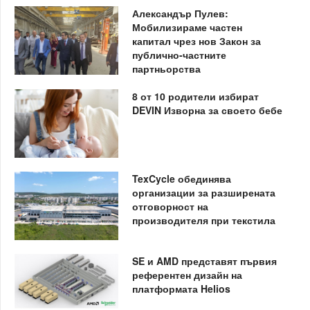
Александър Пулев:
Мобилизираме частен
капитал чрез нов Закон за
публично-частните
партньорства
8 от 10 родители избират
DEVIN Изворна за своето бебе
TexCycle обединява
организации за разширената
отговорност на
производителя при текстила
SE и AMD представят първия
референтен дизайн на
платформата Helios