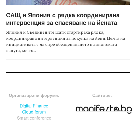
САЩ и Япония с рядка координирана
интервенция за спасяване на йената
Япония и Съединените щати стартираха рядка,
координирана интервенция за покупка на йени. Целта на
инициативата е да спре обезценяването на японската
валута, която...
FOOTER-ФОРУМИ
FOOTER-MIDDLE
Организирани форуми:
Сайтове:
Digital Finance
Cloud forum
Smart conference
FOOTER-СЪБИТИЯ