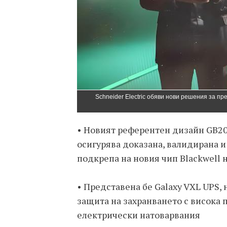
Schneider Electric обяви нови решения за п
• Новият референтен дизайн GB20
осигурява доказана, валидирана и
подкрепа на новия чип Blackwell 
• Представена бе Galaxy VXL UPS,
защита на захранването с висока 
електрически натоварвания