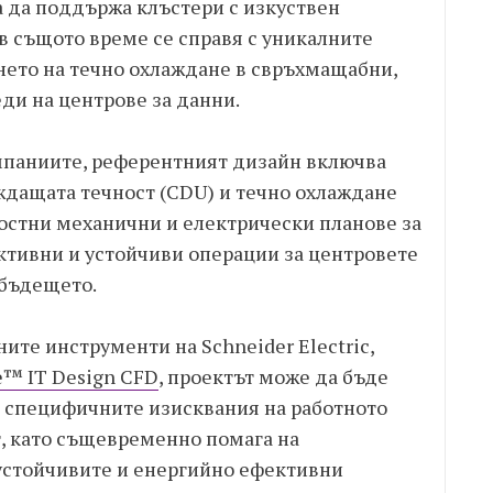
а да поддържа клъстери с изкуствен
 в същото време се справя с уникалните
ето на течно охлаждане в свръхмащабни,
ди на центрове за данни.
мпаниите, референтният дизайн включва
ждащата течност (CDU) и течно охлаждане
остни механични и електрически планове за
ктивни и устойчиви операции за центровете
 бъдещето.
ите инструменти на Schneider Electric,
e™ IT Design CFD
, проектът може да бъде
на специфичните изисквания на работното
т, като същевременно помага на
устойчивите и енергийно ефективни