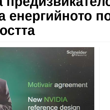
 предизвикателс
а енергийното п
остта