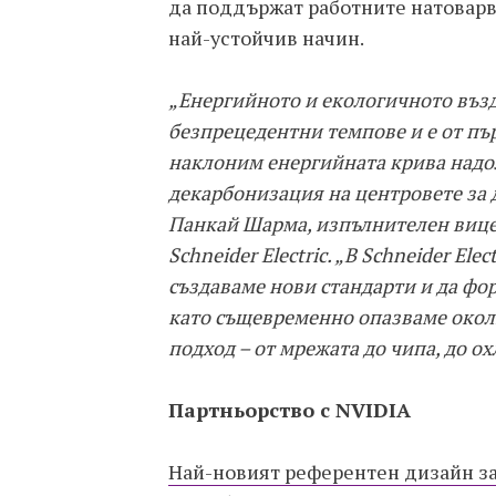
да поддържат работните натоварв
най-устойчив начин.
„Енергийното и екологичното възд
безпрецедентни темпове и е от пъ
наклоним енергийната крива надо
декарбонизация на центровете за 
Панкай Шарма, изпълнителен вице
Schneider Electric. „В Schneider El
създаваме нови стандарти и да фо
като същевременно опазваме околн
подход – от мрежата до чипа, до ох
Партньорство с NVIDIA
Най-новият референтен дизайн за