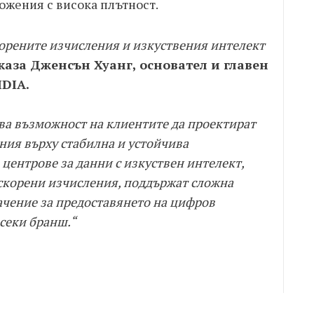
ожения с висока плътност.
орените изчисления и изкуствения интелект
каза Дженсън Хуанг, основател и главен
DIA.
дава възможност на клиентите да проектират
ния върху стабилна и устойчива
центрове за данни с изкуствен интелект,
ускорени изчисления, поддържат сложна
начение за предоставянето на цифров
всеки бранш.“