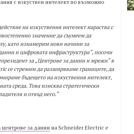
ания с изкуствен интелект по възможно
ействие на изкуствения интелект нараства с
рвостепенно значение да съумеем да
лу, като изнамерим нови начини за
данни и цифровата инфраструктура“, посочи
президент за „Центрове за данни и мрежи“ в
ectric се стремим да разширяваме границите, да
рмираме бъдещето на изкуствения интелект,
ата среда. Това изисква стратегически
ладителя и отвъд него.“
 центрове за данни
на Schneider Electric е