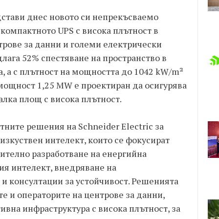
едстави днес новото си непрекъсваемо
-компактното UPS с висока плътност в
нтрове за данни и големи електрически
длага 52% спестяване на пространство в
а, а с плътност на мощността до 1042 kW/m²
мощност 1,25 MW е проектиран да осигурява
лка площ с висока плътност.
тните решения на Schneider Electric за
изкуствен интелект, които се фокусират
чително разработване на енергийна
ния интелект, внедряване на
и консултации за устойчивост. Решенията
е и операторите на центрове за данни,
вна инфраструктура с висока плътност, за