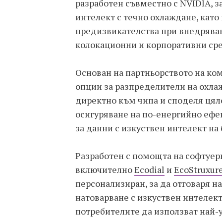
разработен съвместно с NVIDIA, з
интелект с течно охлаждане, като
предизвикателства при внедряван
колокационни и корпоративни сре
Основан на партньорството на ко
опции за разпределители на охла
директно към чипа и споделя цял
осигуряване на по-енергийно ефе
за данни с изкуствен интелект на
Разработен с помощта на софтуерн
включително
Ecodial
и
EcoStruxur
персонализиран, за да отговаря 
натоварване с изкуствен интелек
потребителите да използват най-