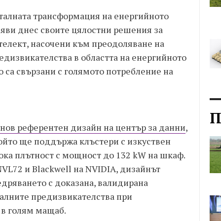
италната трансформация на енергийното
бяви днес своите цялостни решения за
телект, насочени към преодоляване на
дизвикателства в областта на енергийното
о са свързани с голямото потребление на
П
нов референтен дизайн на център за данни
,
който ще поддържа клъстери с изкуствен
ока плътност с мощност до 132 kW на шкаф.
VL72 и Blackwell на NVIDIA, дизайнът
дряването с доказана, валидирана
икалните предизвикателства при
 в голям мащаб.