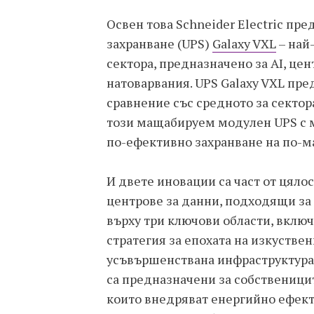
Освен това Schneider Electric пр
захранване (UPS)
Galaxy VXL
– най
сектора, предназначено за AI, це
натоварвания. UPS Galaxy VXL пре
сравнение със средното за сектор
този мащабируем модулен UPS с 
по-ефективно захранване на по-ма
И двете иновации са част от цялос
центрове за данни, подходящи за 
върху три ключови области, вклю
стратегия за епохата на изкустве
усъвършенствана инфраструктура 
са предназначени за собственицит
които внедряват енергийно ефекти