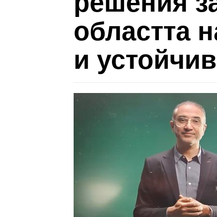
решения за
областта н
и устойчив