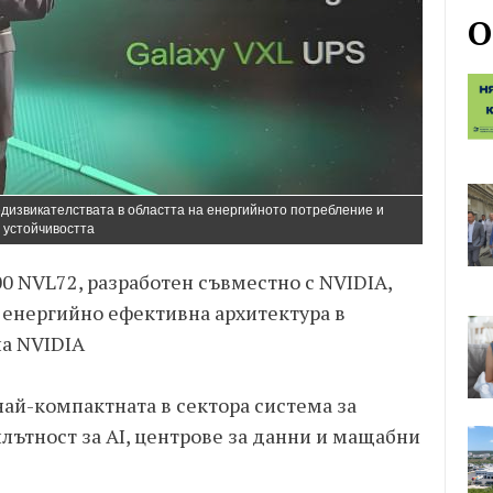
О
редизвикателствата в областта на енергийното потребление и
устойчивостта
0 NVL72, разработен съвместно с NVIDIA,
 енергийно ефективна архитектура в
на NVIDIA
 най-компактната в сектора система за
плътност за AI, центрове за данни и мащабни