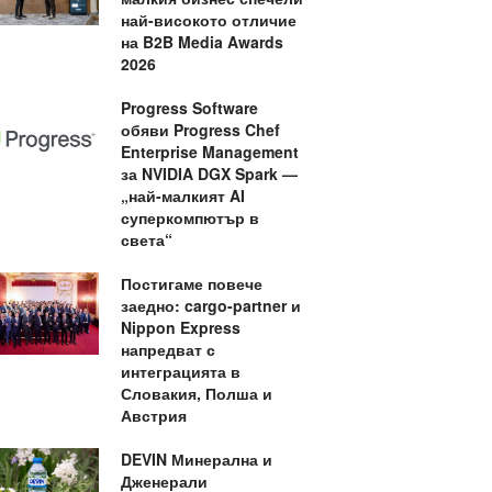
най-високото отличие
на B2B Media Awards
2026
Progress Software
обяви Progress Chef
Enterprise Management
за NVIDIA DGX Spark —
„най-малкият AI
суперкомпютър в
света“
Постигаме повече
заедно: cargo-partner и
Nippon Express
напредват с
интеграцията в
Словакия, Полша и
Австрия
DEVIN Минерална и
Дженерали