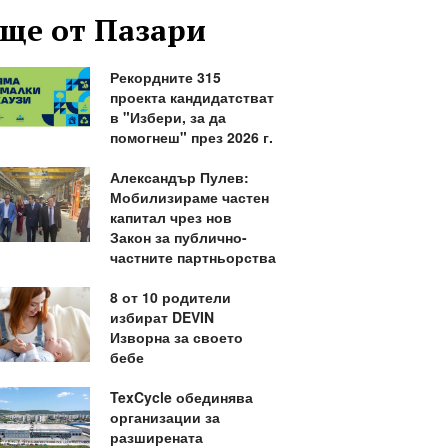
ще от Пазари
Рекордните 315
проекта кандидатстват
в "Избери, за да
помогнеш" през 2026 г.
Александър Пулев:
Мобилизираме частен
капитал чрез нов
Закон за публично-
частните партньорства
8 от 10 родители
избират DEVIN
Изворна за своето
бебе
TexCycle обединява
организации за
разширената