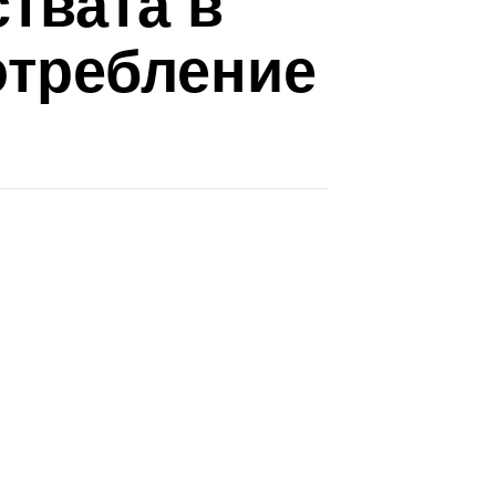
твата в
отребление