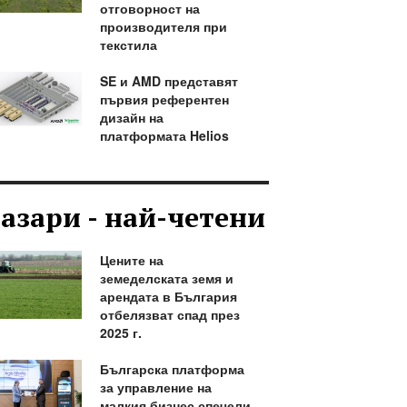
отговорност на
производителя при
текстила
SE и AMD представят
първия референтен
дизайн на
платформата Helios
азари - най-четени
Цените на
земеделската земя и
арендата в България
отбелязват спад през
2025 г.
Българска платформа
за управление на
малкия бизнес спечели