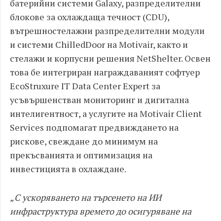
батерийни системи Galaxy, разпределителни
блокове за охлаждаща течност (CDU),
вътрешностелажни разпределителни модули
и системи ChilledDoor на Motivair, както и
стелажи и корпусни решения NetShelter. Освен
това бе интегриран награждаваният софтуер
EcoStruxure IT Data Center Expert за
усъвършенстван мониторинг и дигитална
интелигентност, а услугите на Motivair Client
Services подпомагат предвиждането на
рискове, свеждане до минимум на
прекъсванията и оптимизация на
инвестицията в охлаждане.
„С ускоряването на търсенето на ИИ
инфраструктура времето до осигуряване на