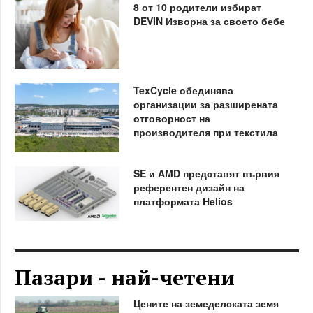
8 от 10 родители избират
DEVIN Изворна за своето бебе
TexCycle обединява
организации за разширената
отговорност на
производителя при текстила
SE и AMD представят първия
референтен дизайн на
платформата Helios
Пазари - най-четени
Цените на земеделската земя