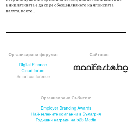
инициативата е да спре обезценяването на японската
валута, която...
FOOTER-ФОРУМИ
FOOTER-MIDDLE
Организирани форуми:
Сайтове:
Digital Finance
Cloud forum
Smart conference
FOOTER-СЪБИТИЯ
Организирани Събития:
Employer Branding Awards
Най-зелените компании в Бълагрия
Годишни награди на b2b Media