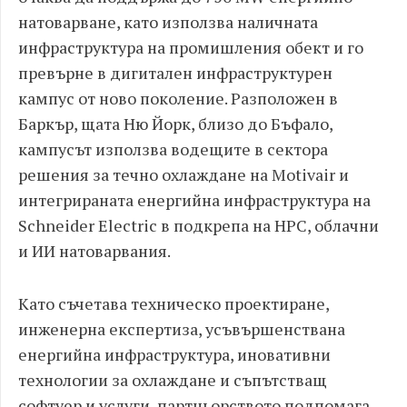
натоварване, като използва наличната
инфраструктура на промишления обект и го
превърне в дигитален инфраструктурен
кампус от ново поколение. Разположен в
Баркър, щата Ню Йорк, близо до Бъфало,
кампусът използва водещите в сектора
решения за течно охлаждане на Motivair и
интегрираната енергийна инфраструктура на
Schneider Electric в подкрепа на HPC, облачни
и ИИ натоварвания.
Като съчетава техническо проектиране,
инженерна експертиза, усъвършенствана
енергийна инфраструктура, иновативни
технологии за охлаждане и съпътстващ
софтуер и услуги, партньорството подпомага