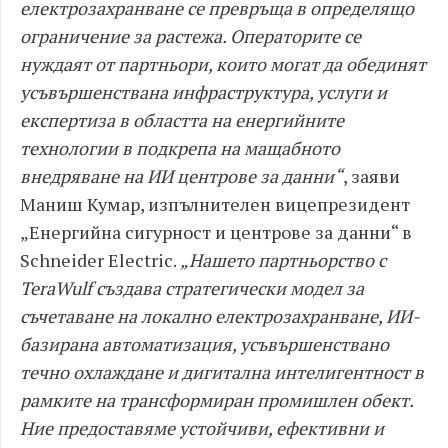
електрозахранване се превръща в определящо
ограничение за растежа. Операторите се
нуждаят от партньори, които могат да обединят
усъвършенствана инфраструктура, услуги и
експертиза в областта на енергийните
технологии в подкрепа на мащабното
внедряване на ИИ центрове за данни“
, заяви
Маниш Кумар, изпълнителен вицепрезидент
„Енергийна сигурност и центрове за данни“ в
Schneider Electric.
„Нашето партньорство с
TeraWulf създава стратегически модел за
съчетаване на локално електрозахранване, ИИ-
базирана автоматизация, усъвършенствано
течно охлаждане и дигитална интелигентност в
рамките на трансформиран промишлен обект.
Ние предоставяме устойчиви, ефективни и