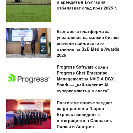
и арендата в България
отбелязват спад през 2025 г.
Българска платформа за
управление на малкия бизнес
спечели най-високото
отличие на B2B Media Awards
2026
Progress Software обяви
Progress Chef Enterprise
Management за NVIDIA DGX
Spark — „най-малкият AI
суперкомпютър в света“
Постигаме повече заедно:
cargo-partner и Nippon
Express напредват с
интеграцията в Словакия,
Полша и Австрия