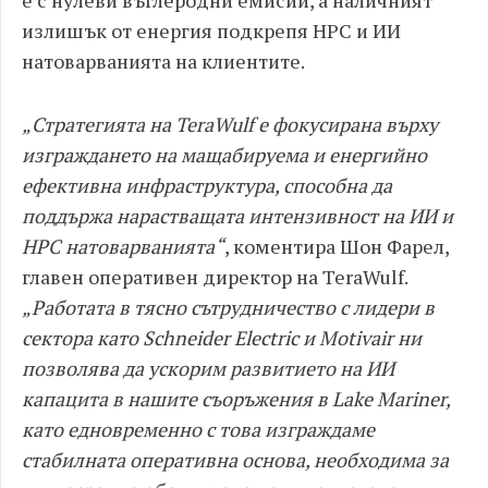
е с нулеви въглеродни емисии, а наличният
излишък от енергия подкрепя HPC и ИИ
натоварванията на клиентите.
„Стратегията на TeraWulf е фокусирана върху
изграждането на мащабируема и енергийно
ефективна инфраструктура, способна да
поддържа нарастващата интензивност на ИИ и
HPC натоварванията“
, коментира Шон Фарел,
главен оперативен директор на TeraWulf.
„Работата в тясно сътрудничество с лидери в
сектора като Schneider Electric и Motivair ни
позволява да ускорим развитието на ИИ
капацитa в нашите съоръжения в Lake Mariner,
като едновременно с това изграждаме
стабилната оперативна основа, необходима за