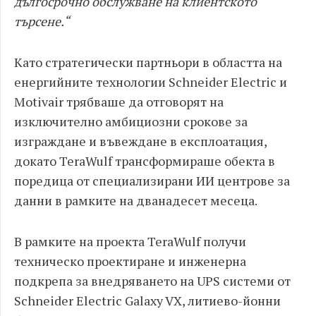
дългосрочно обслужване на клиентското
търсене.“
Като стратегически партньори в областта на
енергийните технологии Schneider Electric и
Motivair трябваше да отговорят на
изключително амбициозни срокове за
изграждане и въвеждане в експлоатация,
докато TeraWulf трансформираше обекта в
поредица от специализирани ИИ центрове за
данни в рамките на дванадесет месеца.
В рамките на проекта TeraWulf получи
техническо проектиране и инженерна
подкрепа за внедряването на UPS системи от
Schneider Electric Galaxy VX, литиево-йонни