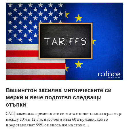
Вашингтон засилва митническите си
мерки и вече подготвя следващи
стъпки
САЩ замениха временните си мита с нови такива в размер
между 10% и 12,5%, насочени към 60 държави, които
представляват 99% от вноса им на стоки....