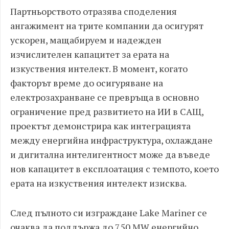
Партньорството отразява споделения
ангажимент на трите компании да осигурят
ускорен, мащабируем и надежден
изчислителен капацитет за ерата на
изкуствения интелект. В момент, когато
факторът време до осигуряване на
електрозахранване се превръща в основно
ограничение пред развитието на ИИ в САЩ,
проектът демонстрира как интеграцията
между енергийна инфраструктура, охлаждане
и дигитална интелигентност може да въведе
нов капацитет в експлоатация с темпото, което
ерата на изкуствения интелект изисква.
След пълното си изграждане Lake Mariner се
очаква да поддържа до 750 MW енергийно