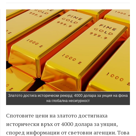
Златото достига исторически рекорд: 4000 долара за унция на фона
на глобална несигурност
Спотовите цени на златото достигнаха
исторически връх от 4000 долара за унция,
според информации от световни агенции. Това