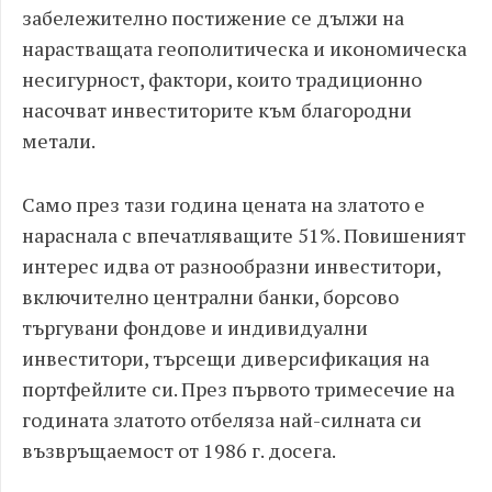
забележително постижение се дължи на
нарастващата геополитическа и икономическа
несигурност, фактори, които традиционно
насочват инвеститорите към благородни
метали.
Само през тази година цената на златото е
нараснала с впечатляващите 51%. Повишеният
интерес идва от разнообразни инвеститори,
включително централни банки, борсово
търгувани фондове и индивидуални
инвеститори, търсещи диверсификация на
портфейлите си. През първото тримесечие на
годината златото отбеляза най-силната си
възвръщаемост от 1986 г. досега.