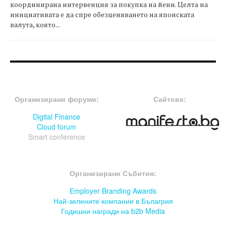
координирана интервенция за покупка на йени. Целта на
инициативата е да спре обезценяването на японската
валута, която...
FOOTER-ФОРУМИ
FOOTER-MIDDLE
Организирани форуми:
Сайтове:
Digital Finance
Cloud forum
Smart conference
FOOTER-СЪБИТИЯ
Организирани Събития:
Employer Branding Awards
Най-зелените компании в Бълагрия
Годишни награди на b2b Media