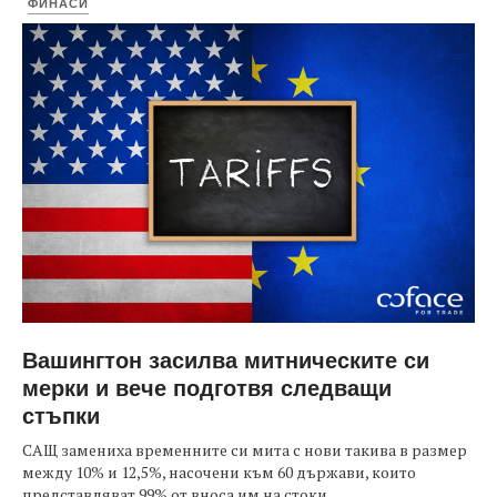
ФИНАСИ
Вашингтон засилва митническите си
мерки и вече подготвя следващи
стъпки
САЩ замениха временните си мита с нови такива в размер
между 10% и 12,5%, насочени към 60 държави, които
представляват 99% от вноса им на стоки....