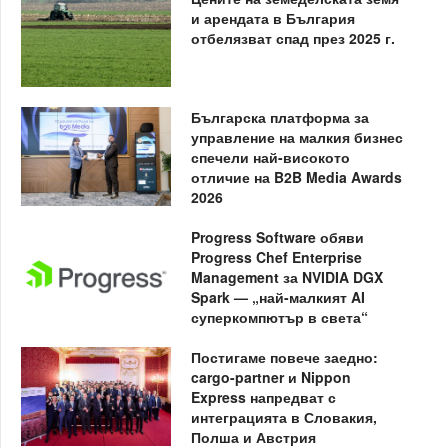
и арендата в България
отбелязват спад през 2025 г.
Българска платформа за
управление на малкия бизнес
спечели най-високото
отличие на B2B Media Awards
2026
Progress Software обяви
Progress Chef Enterprise
Management за NVIDIA DGX
Spark — „най-малкият AI
суперкомпютър в света“
Постигаме повече заедно:
cargo-partner и Nippon
Express напредват с
интеграцията в Словакия,
Полша и Австрия