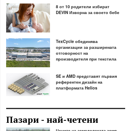
8 от 10 родители избират
DEVIN Изворна за своето бебе
TexCycle обединява
организации за разширената
отговорност на
производителя при текстила
SE и AMD представят първия
референтен дизайн на
платформата Helios
Пазари - най-четени
Цените на земеделската земя