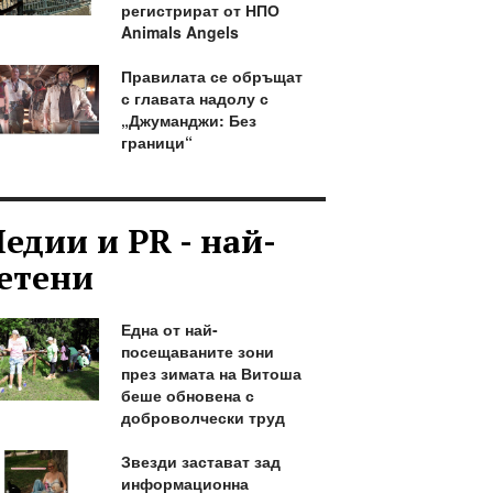
регистрират от НПО
Animals Angels
Правилата се обръщат
с главата надолу с
„Джуманджи: Без
граници“
едии и PR - най-
етени
Една от най-
посещаваните зони
през зимата на Витоша
беше обновена с
доброволчески труд
Звезди застават зад
информационна