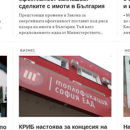
сделките с имоти в България
и 
Предстоящи промени в Закона за
• М
енергийната ефективност поставят под риск
до 
и
пазара на имоти в България. Тъй като
Кли
.
предложението идва от Министерството...
лим
БИЗНЕС
Н
КРИБ настоява за концесия на
Н
 по