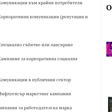
 Комуникации към крайни потребители
О
 Корпоративни комуникации (репутация и
 Специално събитие или лансиране
 Кампания за корпоративна социална
 Комуникации в публичния сектор
 Инфлуенсър маркетинг кампания
Кампания за работодателска марка