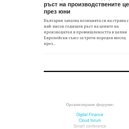
ръст на производствените ц
през юни
България запазва позицията си на страна с
най-висок годишен ръст на цените на
производител в промишлеността в целия
Европейски съюз за трети пореден месец
през...
FOOTER-ФОРУМИ
Организирани форуми:
Digital Finance
Cloud forum
Smart conference