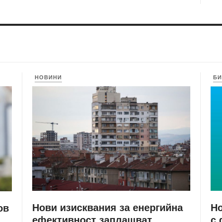
НОВИНИ
БИ
Нови изисквания за енергийна
Но
ов
ефективност заплашват
с 