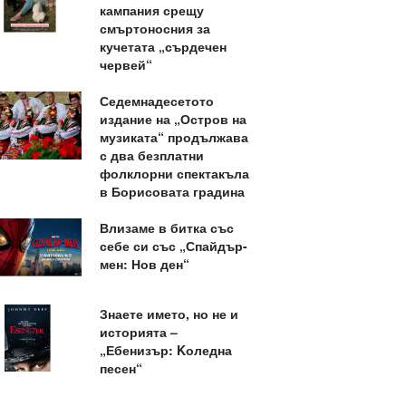
кампания срещу
смъртоносния за
кучетата „сърдечен
червей“
Седемнадесетото
издание на „Остров на
музиката“ продължава
с два безплатни
фолклорни спектакъла
в Борисовата градина
Влизаме в битка със
себе си със „Спайдър-
мен: Нов ден“
Знаете името, но не и
историята –
„Ебенизър: Kоледна
песен“