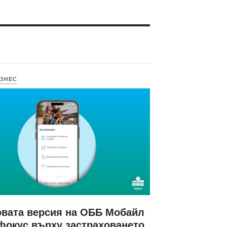
ЗНЕС
вата версия на ОББ Мобайл
фокус върху застраховането