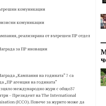
 Вътрешни комуникации
Кризисни комуникации
Кампания, реализирана от вътрешен ПР отдел
Награда за ПР иновации
М
ч
Награда „Кампания на годината“ 7 са
да „ПР агенция на годината“
 изцяло международно жури с общо37
ри – Президент на The International
isation (ICCO). Повече за журито може да