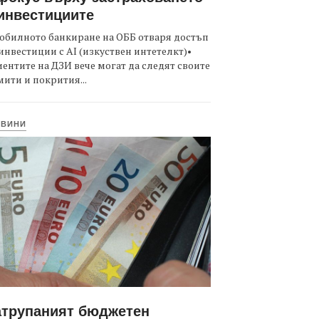
инвестициите
обилното банкиране на ОББ отваря достъп
инвестиции с AI (изкуствен интетелкт)•
ентите на ДЗИ вече могат да следят своите
ити и покрития...
ОВИНИ
атрупаният бюджетен