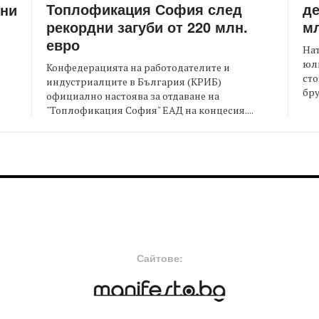
Топлофикация София след
де
ени
рекордни загуби от 220 млн.
мл
евро
На
юли
Конфедерацията на работодателите и
сто
индустриалците в България (КРИБ)
бру
официално настоява за отдаване на
"Топлофикация София" ЕАД на концесия....
FOOTER-MIDDLE
F
Сайтове: