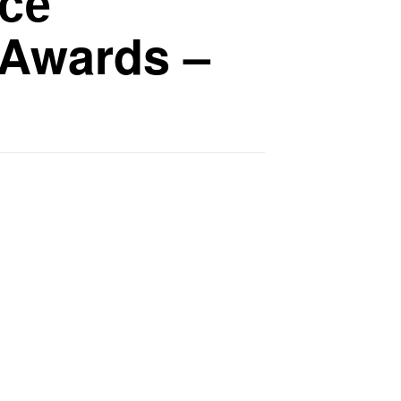
се
 Awards –