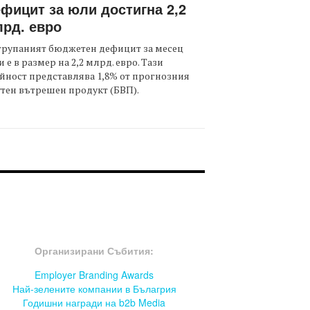
фицит за юли достигна 2,2
рд. евро
трупаният бюджетен дефицит за месец
 е в размер на 2,2 млрд. евро. Тази
йност представлява 1,8% от прогнозния
тен вътрешен продукт (БВП).
OOTER-СЪБИТИЯ
Организирани Събития:
Employer Branding Awards
Най-зелените компании в Бълагрия
Годишни награди на b2b Media