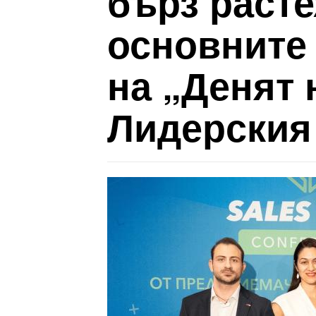
бърз расте
основните
на „Денят 
Лидерския