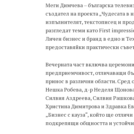
Меги Димчева – българска телеви
създател на проекта „Чудесата в н
изпълнителят, текстописец и про
разгледат теми като First impressi
Личен бизнес и бранд в едно и Тех
предоставяйки практически съвет
Вечерната част включва церемони
предприемчивост, отличаващи бъ
принос в различни области. Сред
Нешка Робева, д-р Неделя Щонова,
Силвия Аздреева, Силвия Рашкова
Христина Димитрова и Здравка Евт
„Бизнес с кауза“, който ще отлич
подкрепящи общността и устойчи