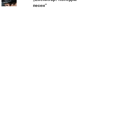
песен“