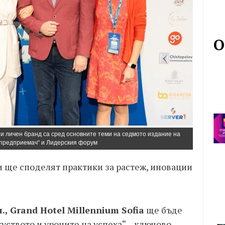
О
ж и личен бранд са сред основните теми на седмото издание на
 предприемач“ и Лидерския форум
 ще споделят практики за растеж, иновации
ч., Grand Hotel Millennium Sofia
ще бъде
ството и уроците на успеха“ – ключово