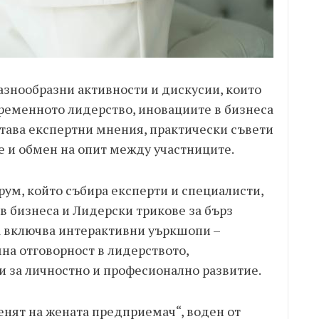
азнообразни активности и дискусии, които
ременното лидерство, иновациите в бизнеса
етава експертни мнения, практически съвети
 и обмен на опит между участниците.
ум, който събира експерти и специалисти,
в бизнеса и Лидерски трикове за бърз
а включва интерактивни уъркшопи –
на отговорност в лидерството,
 за личностно и професионално развитие.
Денят на жената предприемач“, воден от