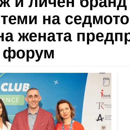
ж и личен бранд
 теми на седмото
на жената предп
 форум