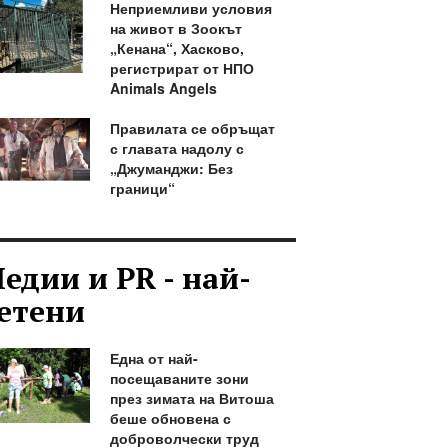
Неприемливи условия
на живот в Зоокът
„Кенана“, Хасково,
регистрират от НПО
Animals Angels
Правилата се обръщат
с главата надолу с
„Джуманджи: Без
граници“
едии и PR - най-
етени
Една от най-
посещаваните зони
през зимата на Витоша
беше обновена с
доброволчески труд