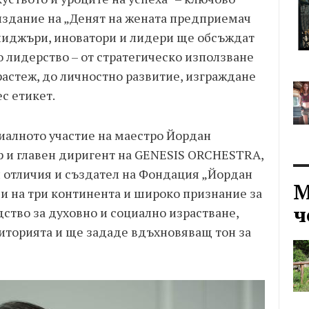
 издание на „Денят на жената предприемач
ниджъри, иноватори и лидери ще обсъждат
 лидерство – от стратегическо използване
 растеж, до личностно развитие, изграждане
с етикет.
иалното участие на маестро Йордан
р и главен диригент на GENESIS ORCHESTRA,
 отличия и създател на Фондация „Йордан
М
и на три континента и широко признание за
ч
дство за духовно и социално израстване,
иторията и ще зададе вдъхновяващ тон за