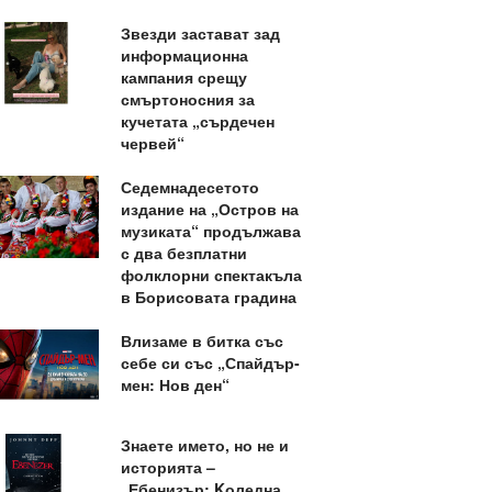
Звезди застават зад
информационна
кампания срещу
смъртоносния за
кучетата „сърдечен
червей“
Седемнадесетото
издание на „Остров на
музиката“ продължава
с два безплатни
фолклорни спектакъла
в Борисовата градина
Влизаме в битка със
себе си със „Спайдър-
мен: Нов ден“
Знаете името, но не и
историята –
„Ебенизър: Kоледна