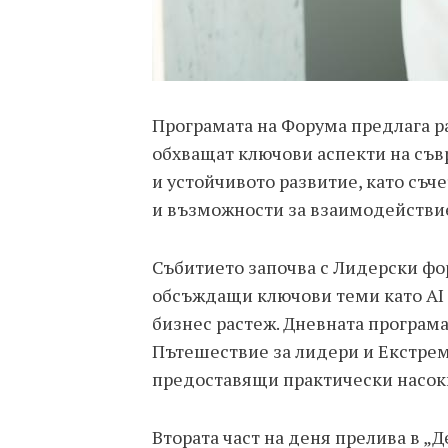
Програмата на Форума предлага р
обхващат ключови аспекти на съв
и устойчивото развитие, като съч
и възможности за взаимодействие
Събитието започва с Лидерски фор
обсъждащи ключови теми като AI 
бизнес растеж. Дневната програм
Пътешествие за лидери и Екстрем
предоставящи практически насоки
Втората част на деня прелива в „