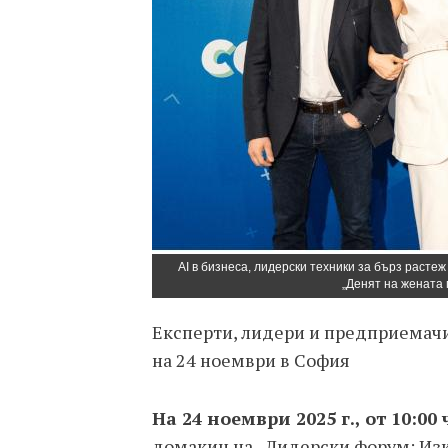
AI в бизнеса, лидерски техники за бърз расте
„Денят на жената
Експерти, лидери и предприемачи
на 24 ноември в София
На 24 ноември 2025 г., от 10:00 
домакин на „Лидерски форум: Изку