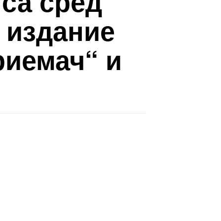
 са сред
 издание
риемач“ и