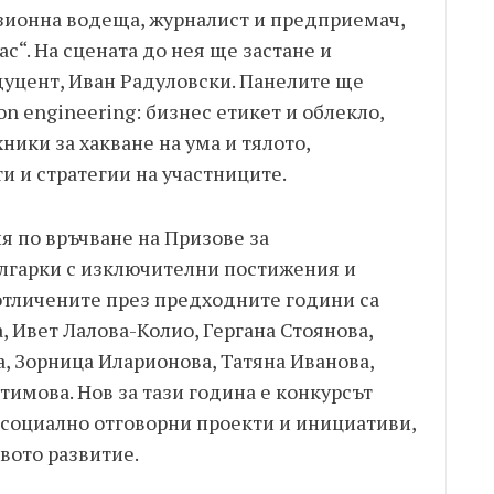
зионна водеща, журналист и предприемач,
ас“. На сцената до нея ще застане и
дуцент, Иван Радуловски. Панелите ще
on engineering: бизнес етикет и облекло,
ники за хакване на ума и тялото,
и и стратегии на участниците.
я по връчване на Призове за
лгарки с изключителни постижения и
 отличените през предходните години са
 Ивет Лалова-Колио, Гергана Стоянова,
, Зорница Иларионова, Татяна Иванова,
имова. Нов за тази година е конкурсът
и социално отговорни проекти и инициативи,
вото развитие.