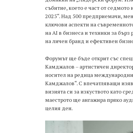
събитие, което е част от седмото
2025“. Над 500 предприемачи, ме
ключови аспекти на съвременното
на AI в бизнеса и техники за бърз
на личен бранд и ефективен бизне
Форумът ще бъде открит със спец
Камджалов – артистичен директо
носител на редица международни
Камджалов“. С впечатляващи изяв
визията си за изкуството като сре
маестрото ще ангажира пряко ауд
целия ден.