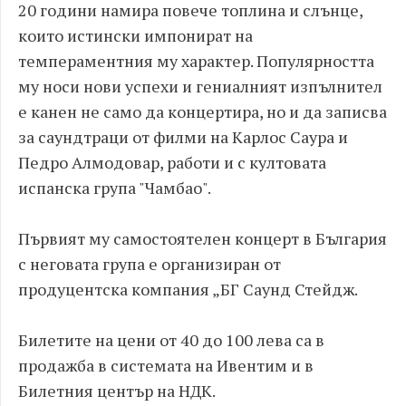
20 години намира повече топлина и слънце,
които истински импонират на
темпераментния му характер. Популярността
му носи нови успехи и гениалният изпълнител
е канен не само да концертира, но и да записва
за саундтраци от филми на Карлос Саура и
Педро Алмодовар, работи и с култовата
испанска група "Чамбао".
Първият му самостоятелен концерт в България
с неговата група е организиран от
продуцентска компания „БГ Саунд Стейдж.
Билетите на цени от 40 до 100 лева са в
продажба в системата на Ивентим и в
Билетния център на НДК.