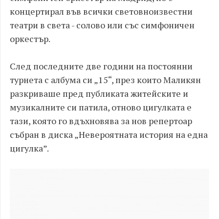
концертирал във всички световноизвестни
театри в света - солово или със симфоничен
оркестър.
След последните две години на постоянни
турнета с албума си „15“, през които Маликян
разкриваше пред публиката житейските и
музикалните си патила, отново цигулката е
тази, която го вдъхновява за нов репертоар
събран в диска „Невероятната история на една
цигулка”.