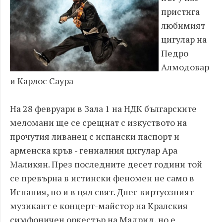
пристига
любимият
цигулар на
Педро
Алмодовар
и Карлос Саура
На 28 февруари в Зала 1 на НДК българските
меломани ще се срещнат с изкуството на
прочутия ливанец с испански паспорт и
арменска кръв - гениалния цигулар Ара
Маликян. През последните десет години той
се превърна в истински феномен не само в
Испания, но и в цял свят. Днес виртуозният
музикант е концерт-майстор на Кралския
симфоничен оркестър на Мадрид, но е