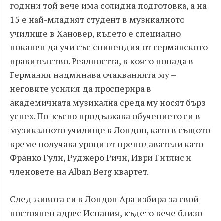
години той вече има солидна подготовка, а на
15 е най-младият студент в музикалното
училище в Хановер, където е специално
поканен да учи със спипендия от германското
правителство. Реалността, в която попада в
Германия надминава очакванията му –
неговите усилия да просперира в
академичната музикална среда му носят бърз
успех. По-късно продължава обучението си в
музикалното училище в Лондон, като в същото
време получава уроци от преподаватели като
Франко Гули, Руджеро Ричи, Иври Гитлис и
членовете на Alban Berg квартет.
След живота си в Лондон Ара избира за свой
постоянен адрес Испания, където вече близо