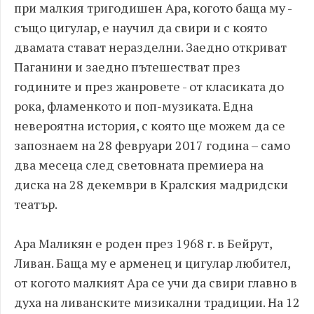
при малкия тригодишен Ара, когото баща му -
също цигулар, е научил да свири и с която
двамата стават неразделни. Заедно откриват
Паганини и заедно пътешестват през
годините и през жанровете - от класиката до
рока, фламенкото и поп-музиката. Една
невероятна история, с която ще можем да се
запознаем на 28 февруари 2017 година – само
два месеца след световната премиера на
диска на 28 декември в Кралския мадридски
театър.
Ара Маликян е роден през 1968 г. в Бейрут,
Ливан. Баща му е арменец и цигулар любител,
от когото малкият Ара се учи да свири главно в
духа на ливанските мизикални традиции. На 12