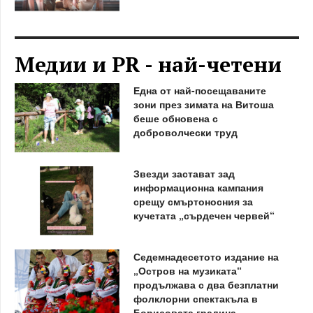
Медии и PR - най-четени
Една от най-посещаваните
зони през зимата на Витоша
беше обновена с
доброволчески труд
Звезди застават зад
информационна кампания
срещу смъртоносния за
кучетата „сърдечен червей“
Седемнадесетото издание на
„Остров на музиката“
продължава с два безплатни
фолклорни спектакъла в
Борисовата градина