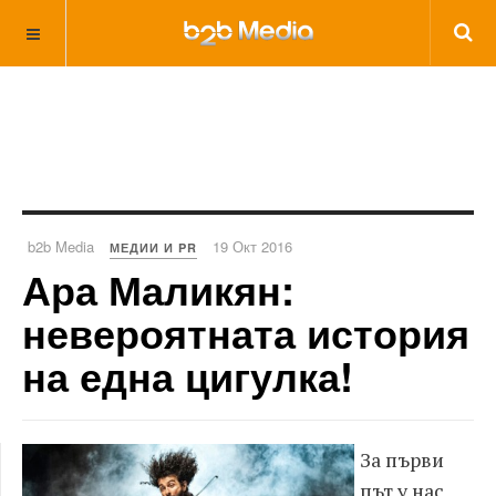
b2b Media
19 Окт 2016
МЕДИИ И PR
Ара Маликян:
невероятната история
на една цигулка!
За първи
път у нас