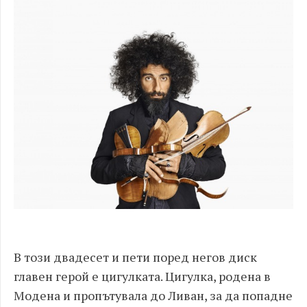
В този двадесет и пети поред негов диск
главен герой е цигулката. Цигулка, родена в
Модена и пропътувала до Ливан, за да попадне