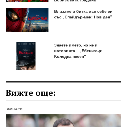
Влизаме в битка със себе си
със „Спайдър-мен: Нов ден“
Знаете името, но не и
историята – „Ебенизър:
Kоледна песен“
Вижте още:
ФИНАСИ