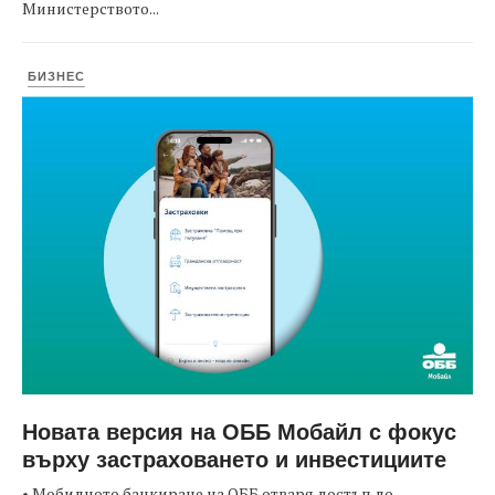
Министерството...
БИЗНЕС
Новата версия на ОББ Мобайл с фокус
върху застраховането и инвестициите
• Мобилното банкиране на ОББ отваря достъп до