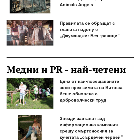
Animals Angels
Правилата се обръщат с
главата надолу с
„Джуманджи: Без граници“
Медии и PR - най-четени
Една от най-посещаваните
зони през зимата на Витоша
беше обновена с
доброволчески труд
Звезди застават зад
информационна кампания
срещу смъртоносния за
кучетата „сърдечен червей“