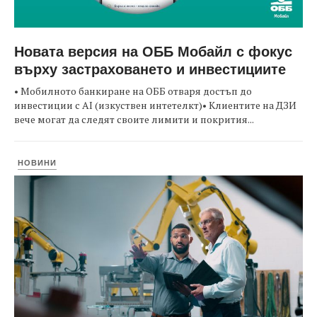
Новата версия на ОББ Мобайл с фокус
върху застраховането и инвестициите
• Мобилното банкиране на ОББ отваря достъп до
инвестиции с AI (изкуствен интетелкт)• Клиентите на ДЗИ
вече могат да следят своите лимити и покрития...
НОВИНИ