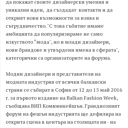
да покажат своите дизайнерски умения и
уникални идеи, да създадат контакти и да
открият нови възможности за изява и
сътрудничество. "С това събитие имаме
амбицията да популяризираме не само
изкуството “мода'', но и млади дизайнери,
нови брандове и утвърдени имена в сферата",
категорични са организаторите на форума.
Модни дизайнери и представители на
модната индустрия от всички балкански
страни се събират в София от 12 до 15 май 2016
г. за първото издание на Balkan Fashion Week,
съобщава ВИП Комюникейшън. Грандиозният
форум на фешън индустрията ще дефилира на
открита сцена в центъра на столицата ни - на