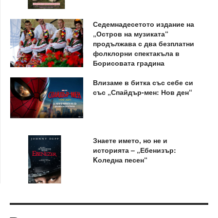
Седемнадесетото издание на
„Остров на музиката“
продължава с два безплатни
фолклорни спектакъла в
Борисовата градина
Влизаме в битка със себе си
със „Спайдър-мен: Нов ден“
Знаете името, но не и
историята – „Ебенизър:
Kоледна песен“