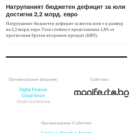
Натрупаният бюджетен дефицит за юли
достигна 2,2 млрд. евро
Натрупаният бюджетен дефицит за месец юли е в размер
на 2,2 млрд. евро. Тази стойност представлява 1,8% от
прогнозния брутен вътрешен продукт (БВП).
FOOTER-ФОРУМИ
FOOTER-MIDDLE
Организирани форуми:
Сайтове:
Digital Finance
Cloud forum
Smart conference
FOOTER-СЪБИТИЯ
Организирани Събития: