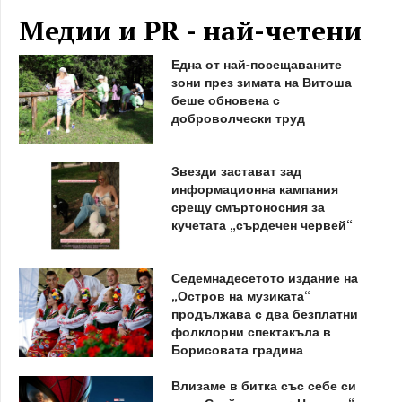
Медии и PR - най-четени
Една от най-посещаваните
зони през зимата на Витоша
беше обновена с
доброволчески труд
Звезди застават зад
информационна кампания
срещу смъртоносния за
кучетата „сърдечен червей“
Седемнадесетото издание на
„Остров на музиката“
продължава с два безплатни
фолклорни спектакъла в
Борисовата градина
Влизаме в битка със себе си