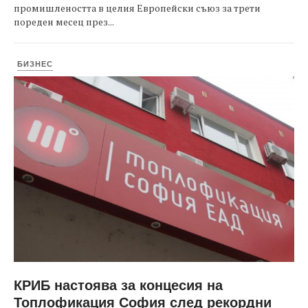
промишлеността в целия Европейски съюз за трети
пореден месец през...
БИЗНЕС
КРИБ настоява за концесия на
Топлофикация София след рекордни