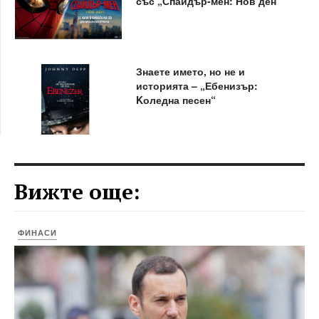
със „Спайдър-мен: Нов ден“
Знаете името, но не и
историята – „Ебенизър:
Kоледна песен“
Вижте още:
ФИНАСИ