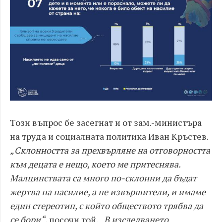
Този въпрос бе засегнат и от зам.-министъра
на труда и социалната политика Иван Кръстев.
„Склонността за прехвърляне на отговорността
към децата е нещо, което ме притеснява.
Малцинствата са много по-склонни да бъдат
жертва на насилие, а не извършители, и имаме
един стереотип, с който обществото трябва да
се бори“
, посочи той.
„В изследването