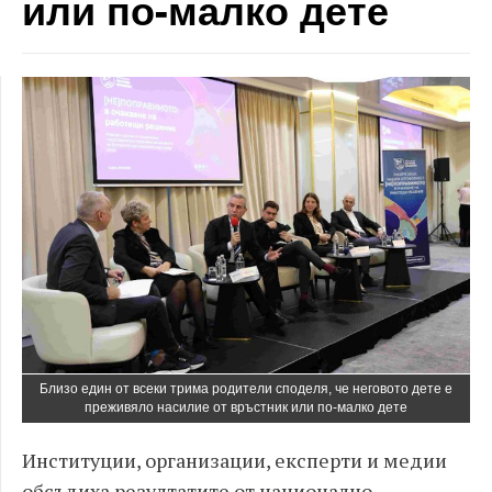
или по-малко дете
Близо един от всеки трима родители споделя, че неговото дете е
преживяло насилие от връстник или по-малко дете
Институции, организации, експерти и медии
обсъдиха резултатите от национално