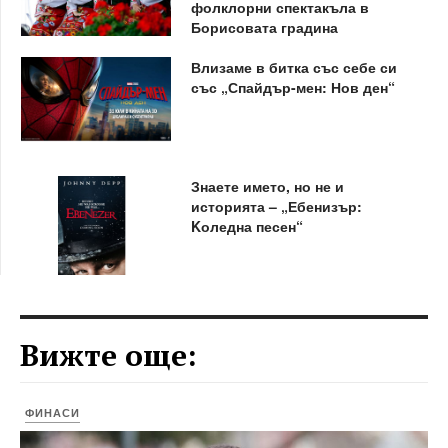
фолклорни спектакъла в
Борисовата градина
Влизаме в битка със себе си
със „Спайдър-мен: Нов ден“
Знаете името, но не и
историята – „Ебенизър:
Kоледна песен“
Вижте още:
ФИНАСИ