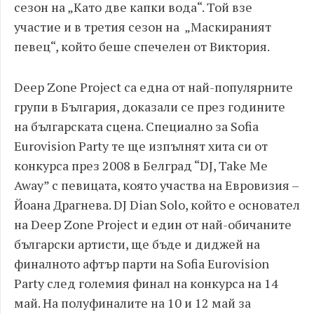
сезон на „Като две капки вода“. Той взе
участие и в третия сезон на „Маскираният
певец“, който беше спечелен от Виктория.
Deep Zone Project
са една от най-популярните
групи в България, доказали се през годините
на българската сцена. Специално за
Sofia
Eurovision Party
те ще изпълнят хита си от
конкурса през 2008 в Белград
“DJ, Take Me
Away”
с певицата, която участва на Евровизия –
Йоана Драгнева.
DJ Dian Solo
, който е основател
на
Deep Zone Project
и един от най-обичаните
български артисти, ще бъде и диджей на
финалното
афтър
парти на
Sofia Eurovision
Party
след големия финал на конкурса на 14
май. На полуфиналите на 10 и 12 май за