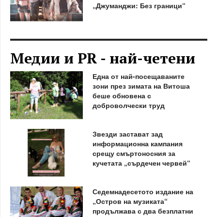
„Джуманджи: Без граници“
Медии и PR - най-четени
Една от най-посещаваните
зони през зимата на Витоша
беше обновена с
доброволчески труд
Звезди застават зад
информационна кампания
срещу смъртоносния за
кучетата „сърдечен червей“
Седемнадесетото издание на
„Остров на музиката“
продължава с два безплатни