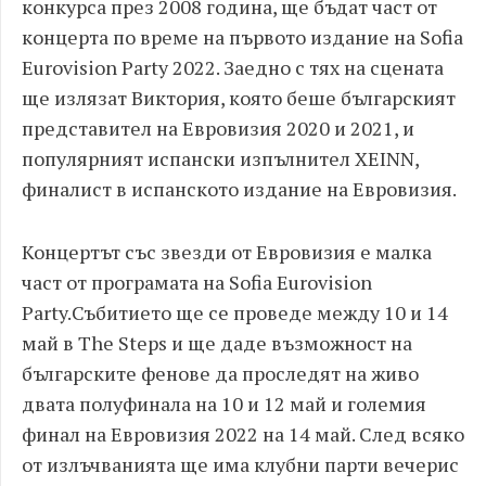
конкурса през 2008 година, ще бъдат част от
концерта по време на първото издание на
Sofia
Eurovision Party 2022.
Заедно с тях на сцената
ще излязат Виктория, която беше българският
представител на Евровизия 2020 и 2021, и
популярният испански изпълнител
XEINN
,
финалист в испанското издание на Евровизия.
Концертът със звезди от Евровизия е малка
част от програмата на
Sofia Eurovision
Party.
Събитието ще се
проведе между
10
и
14
май
в
The Steps
и
ще даде възможност на
българските фенове
да проследят на живо
двата полуфинала
на 10 и 12 май
и големия
финал на Евровизия 2022
на 14 май
.
След всяко
от излъчванията ще има
клубни
парти вечери
с