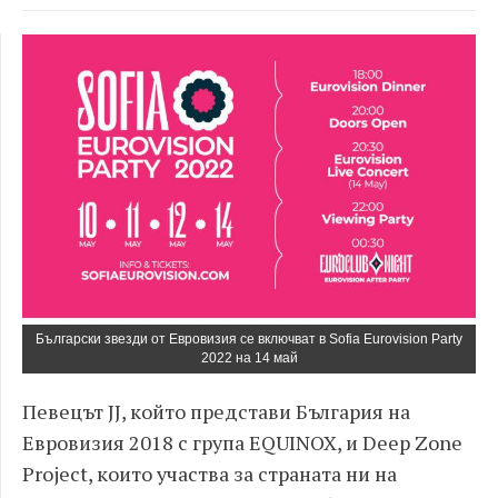
Български звезди от Евровизия се включват в Sofia Eurovision Party
2022 на 14 май
Певецът
JJ,
който представи България на
Евровизия 2018 с група EQUINOX
,
и
Deep Zone
Project
, които участва за страната ни на