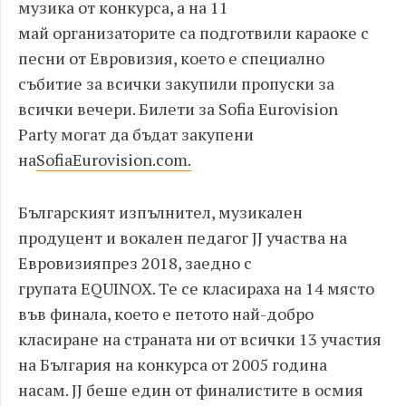
музика от конкурса, а
на 11
май
организаторите са подготвили
караоке
с
песни от Евровизия, което е специално
събитие за всички закупили пропуски за
всички вечери
.
Билети за
Sofia Eurovision
Party
могат да бъдат закупени
на
SofiaEurovision.com.
Българският изпълнител, музикален
продуцент и вокален педагог
JJ
участва на
Евровизия
през 2018, заедно с
групата
EQUINOX
. Те се класираха на 14 място
във финала, което е петото най-добро
класиране на страната ни от всички 13 участия
на България на конкурса от 2005 година
насам.
JJ
беше един от финалистите в осмия