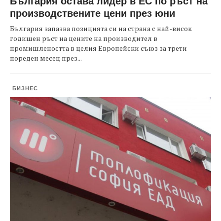
България остава лидер в ЕС по ръст на
производствените цени през юни
България запазва позицията си на страна с най-висок
годишен ръст на цените на производител в
промишлеността в целия Европейски съюз за трети
пореден месец през...
БИЗНЕС