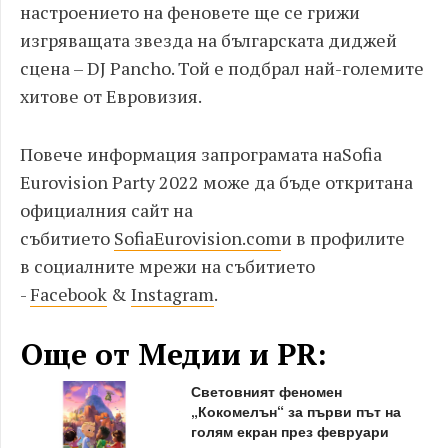
настроението на феновете ще се грижи
изгряващата звезда на българската диджей
сцена –
DJ Pancho.
Той е подбрал най-големите
хитове от Евровизия.
Повече информация за
програмата на
Sofia
Eurovision Party 2022
може да бъде открита
на
официалния сайт на
събитието
SofiaEurovision.com
и
в
профилите
в
социалните мрежи на събитието
-
Facebook
&
Instagram
.
Още от Медии и PR:
Световният феномен
„Кокомелън“ за първи път на
голям екран през февруари