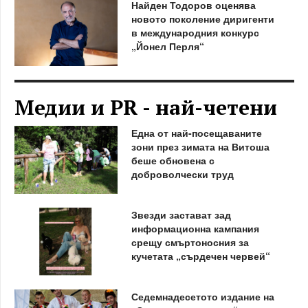
Найден Тодоров оценява
новото поколение диригенти
в международния конкурс
„Йонел Перля“
Медии и PR - най-четени
Една от най-посещаваните
зони през зимата на Витоша
беше обновена с
доброволчески труд
Звезди застават зад
информационна кампания
срещу смъртоносния за
кучетата „сърдечен червей“
Седемнадесетото издание на