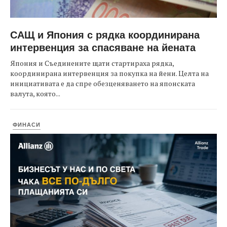
САЩ и Япония с рядка координирана
интервенция за спасяване на йената
Япония и Съединените щати стартираха рядка,
координирана интервенция за покупка на йени. Целта на
инициативата е да спре обезценяването на японската
валута, която...
ФИНАСИ