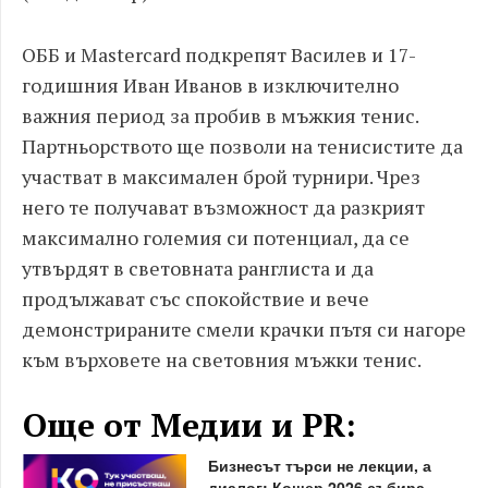
ОББ и Mastercard подкрепят Василев и 17-
годишния Иван Иванов в изключително
важния период за пробив в мъжкия тенис.
Партньорството ще позволи на тенисистите да
участват в максимален брой турнири. Чрез
него те получават възможност да разкрият
максимално големия си потенциал, да се
утвърдят в световната ранглиста и да
продължават със спокойствие и вече
демонстрираните смели крачки пътя си нагоре
към върховете на световния мъжки тенис.
Още от Медии и PR:
Бизнесът търси не лекции, а
диалог: Кошер 2026 събира