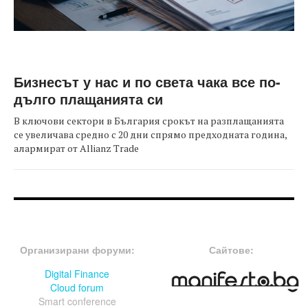
Бизнесът у нас и по света чака все по-
дълго плащанията си
В ключови сектори в България срокът на разплащанията
се увеличава средно с 20 дни спрямо предходната година,
алармират от Allianz Trade
FOOTER-ФОРУМИ
FOOTER-MIDDLE
Организирани форуми:
Сайтове:
Digital Finance
Cloud forum
Smart conference