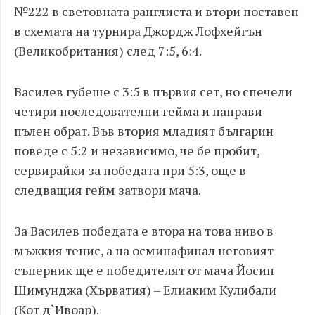
№222 в световната ранглиста и втори поставен
в схемата на турнира Джордж Лофхейгън
(Великобритания) след 7:5, 6:4.
Василев губеше с 3:5 в първия сет, но спечели
четири последователни гейма и направи
пълен обрат. Във втория младият българин
поведе с 5:2 и независимо, че бе пробит,
сервирайки за победата при 5:3, още в
следващия гейм затвори мача.
За Василев победата е втора на това ниво в
мъжкия тенис, а на осминафинал неговият
съперник ще е победителят от мача Йосип
Шимунджа (Хърватия) – Елиаким Кулибали
(Кот д`Ивоар).