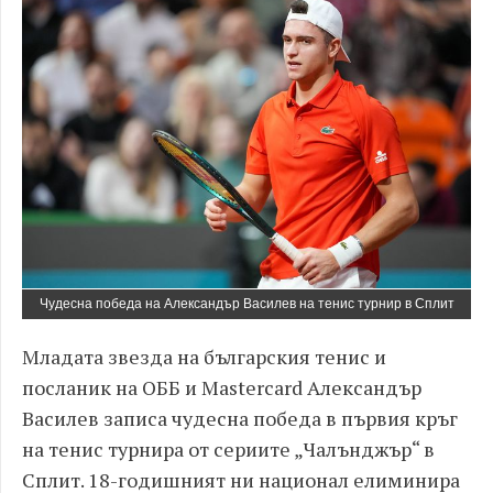
Чудесна победа на Александър Василев на тенис турнир в Сплит
Младата звезда на българския тенис и
посланик на ОББ и Mastercard Александър
Василев записа чудесна победа в първия кръг
на тенис турнира от сериите „Чалънджър“ в
Сплит. 18-годишният ни национал елиминира