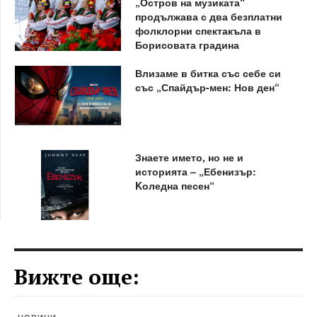
„Остров на музиката“
продължава с два безплатни
фолклорни спектакъла в
Борисовата градина
Влизаме в битка със себе си
със „Спайдър-мен: Нов ден“
Знаете името, но не и
историята – „Ебенизър:
Kоледна песен“
Вижте още: