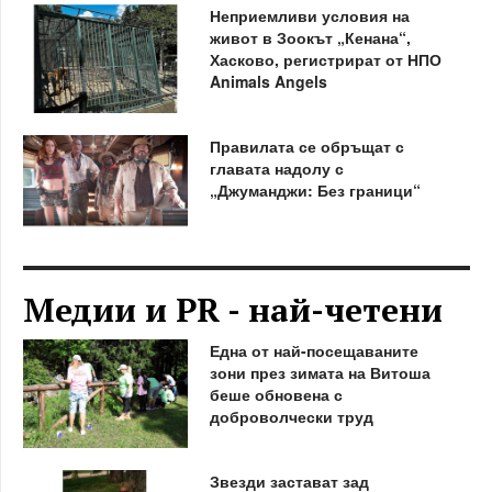
Неприемливи условия на
живот в Зоокът „Кенана“,
Хасково, регистрират от НПО
Animals Angels
Правилата се обръщат с
главата надолу с
„Джуманджи: Без граници“
Медии и PR - най-четени
Една от най-посещаваните
зони през зимата на Витоша
беше обновена с
доброволчески труд
Звезди застават зад