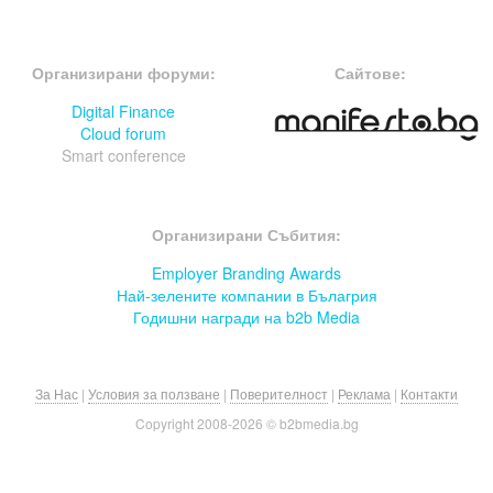
FOOTER-ФОРУМИ
FOOTER-MIDDLE
Организирани форуми:
Сайтове:
Digital Finance
Cloud forum
Smart conference
FOOTER-СЪБИТИЯ
Организирани Събития:
Employer Branding Awards
Най-зелените компании в Бълагрия
Годишни награди на b2b Media
За Нас
|
Условия за ползване
|
Поверителност
|
Реклама
|
Контакти
Copyright 2008-
2026 © b2bmedia.bg