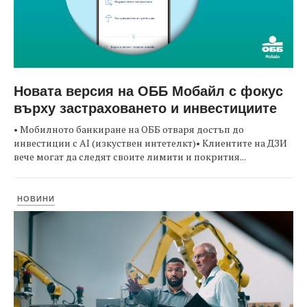
Новата версия на ОББ Мобайл с фокус
върху застраховането и инвестициите
• Мобилното банкиране на ОББ отваря достъп до
инвестиции с AI (изкуствен интетелкт)• Клиентите на ДЗИ
вече могат да следят своите лимити и покрития...
НОВИНИ