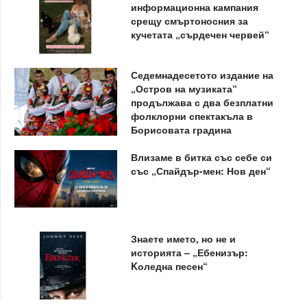
информационна кампания
срещу смъртоносния за
кучетата „сърдечен червей“
Седемнадесетото издание на
„Остров на музиката“
продължава с два безплатни
фолклорни спектакъла в
Борисовата градина
Влизаме в битка със себе си
със „Спайдър-мен: Нов ден“
Знаете името, но не и
историята – „Ебенизър:
Kоледна песен“