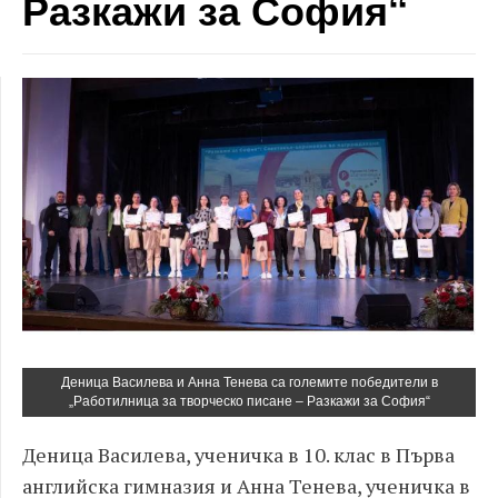
Разкажи за София“
Деница Василева и Анна Тенева са големите победители в
„Работилница за творческо писане – Разкажи за София“
Деница Василева, ученичка в 10. клас в Първа
английска гимназия и Анна Тенева, ученичка в