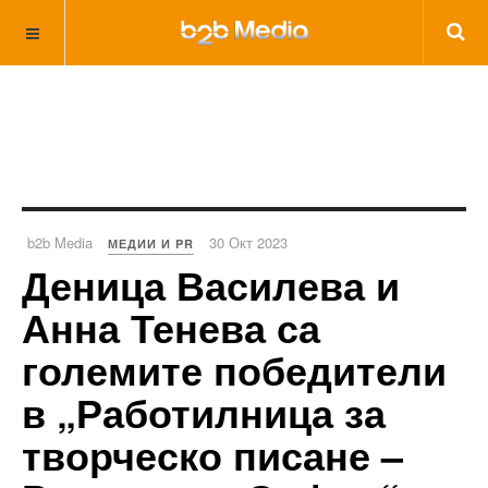
b2b Media
30 Окт 2023
МЕДИИ И PR
Деница Василева и
Анна Тенева са
големите победители
в „Работилница за
творческо писане –