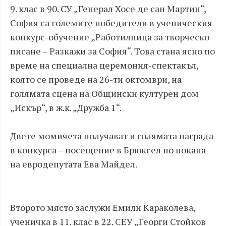
9. клас в 90. СУ „Генерал Хосе де сан Мартин“,
София са големите победители в ученическия
конкурс-обучение „Работилница за творческо
писане – Разкажи за София“. Това стана ясно по
време на специална церемония-спектакъл,
която се проведе на 26-ти октомври, на
голямата сцена на Общински културен дом
„Искър“, в ж.к. „Дружба 1“.
Двете момичета получават и голямата награда
в конкурса – посещение в Брюксел по покана
на евродепутата Ева Майдел.
Второто място заслужи Емили Караколева,
ученичка в 11. клас в 22. СЕУ „Георги Стойков