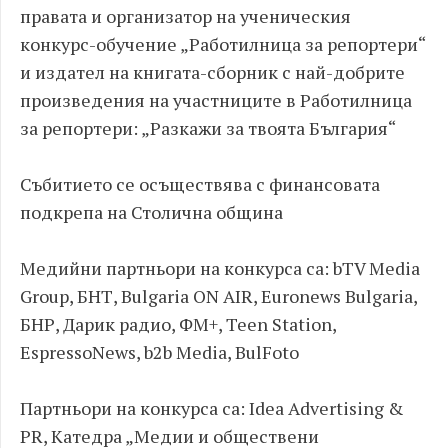
правата и организатор на ученическия
конкурс-обучение „Работилница за репортери“
и издател на книгата-сборник с най-добрите
произведения на участниците в Работилница
за репортери: „Разкажи за твоята България“
Събитието се осъществява с финансовата
подкрепа на Столична община
Медийни партньори на конкурса са: bTV Media
Grоup, БНТ, Bulgaria ON AIR, Euronews Bulgaria,
БНР, Дарик радио, ФМ+, Teen Station,
EspressoNews, b2b Media, BulFoto
Партньори на конкурса са: Idea Advertising &
PR, Катедра „Медии и обществени