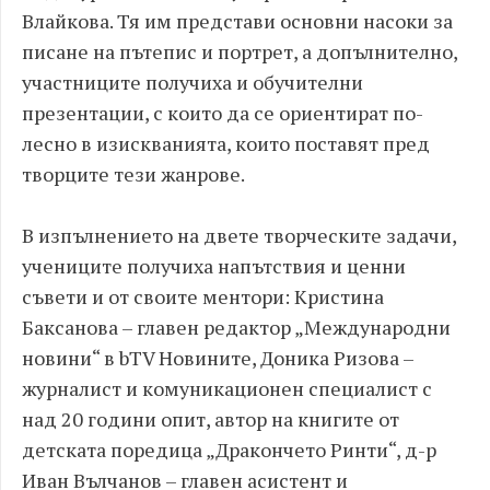
Влайкова. Тя им представи основни насоки за
писане на пътепис и портрет, а допълнително,
участниците получиха и обучителни
презентации, с които да се ориентират по-
лесно в изискванията, които поставят пред
творците тези жанрове.
В изпълнението на двете творческите задачи,
учениците получиха напътствия и ценни
съвети и от своите ментори: Кристина
Баксанова – главен редактор „Международни
новини“ в bTV Новините, Доника Ризова –
журналист и комуникационен специалист с
над 20 години опит, автор на книгите от
детската поредица „Дракончето Ринти“, д-р
Иван Вълчанов – главен асистент и