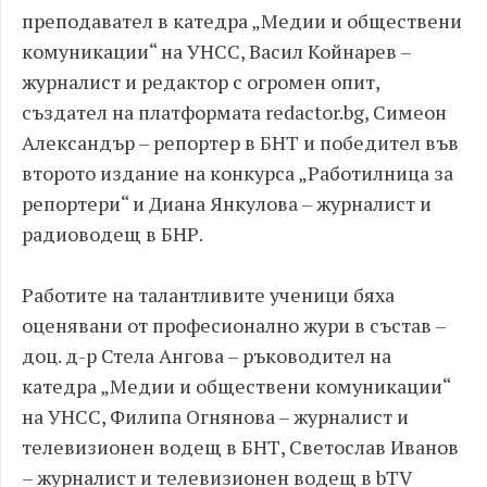
преподавател в катедра „Медии и обществени
комуникации“ на УНСС, Васил Койнарев –
журналист и редактор с огромен опит,
създател на платформата redactor.bg, Симеон
Александър – репортер в БНТ и победител във
второто издание на конкурса „Работилница за
репортери“ и Диана Янкулова – журналист и
радиоводещ в БНР.
Работите на талантливите ученици бяха
оценявани от професионално жури в състав –
доц. д-р Стела Ангова – ръководител на
катедра „Медии и обществени комуникации“
на УНСС, Филипа Огнянова – журналист и
телевизионен водещ в БНТ, Светослав Иванов
– журналист и телевизионен водещ в bTV