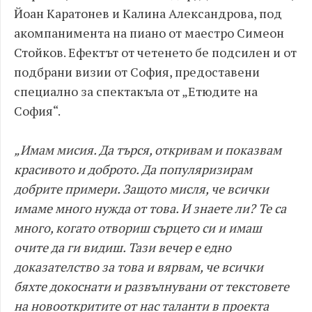
Йоан Каратонев и Калина Александрова, под
акомпанимента на пиано от маестро Симеон
Стойков. Ефектът от четенето бе подсилен и от
подбрани визии от София, предоставени
специално за спектакъла от „Етюдите на
София“.
„Имам мисия. Да търся, откривам и показвам
красивото и доброто. Да популяризирам
добрите примери. Защото мисля, че всички
имаме много нужда от това. И знаете ли? Те са
много, когато отвориш сърцето си и имаш
очите да ги видиш. Тази вечер е едно
доказателство за това и вярвам, че всички
бяхте докоснати и развълнувани от текстовете
на новооткритите от нас таланти в проекта