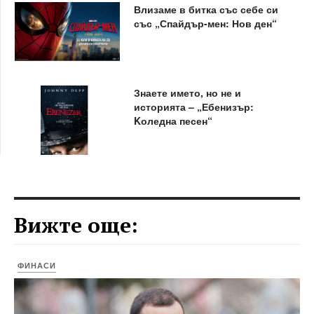
Влизаме в битка със себе си
със „Спайдър-мен: Нов ден“
Знаете името, но не и
историята – „Ебенизър:
Kоледна песен“
Вижте още:
ФИНАСИ