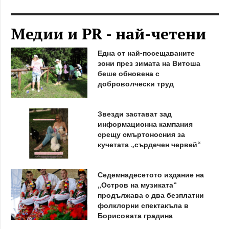
Медии и PR - най-четени
Една от най-посещаваните
зони през зимата на Витоша
беше обновена с
доброволчески труд
Звезди застават зад
информационна кампания
срещу смъртоносния за
кучетата „сърдечен червей“
Седемнадесетото издание на
„Остров на музиката“
продължава с два безплатни
фолклорни спектакъла в
Борисовата градина