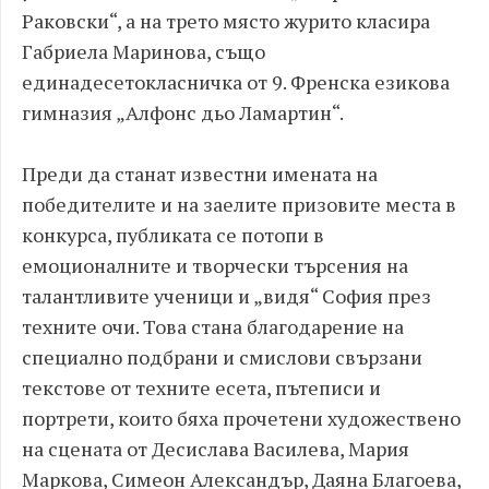
Раковски“, а на трето място журито класира
Габриела Маринова, също
единадесетокласничка от 9. Френска езикова
гимназия „Алфонс дьо Ламартин“.
Преди да станат известни имената на
победителите и на заелите призовите места в
конкурса, публиката се потопи в
емоционалните и творчески търсения на
талантливите ученици и „видя“ София през
техните очи. Това стана благодарение на
специално подбрани и смислови свързани
текстове от техните есета, пътеписи и
портрети, които бяха прочетени художествено
на сцената от Десислава Василева, Мария
Маркова, Симеон Александър, Даяна Благоева,