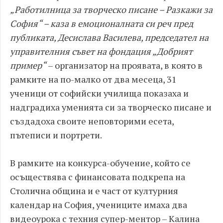
„Работилница за творческо писане – Разкажи за
София“ – каза в емоционалната си реч пред
публиката, Десислава Василева, председател на
управителния съвет на фондация „Добрият
пример“
– организатор на проявата, в която в
рамките на по-малко от два месеца, 31
ученици от софийски училища показаха и
надградиха уменията си за творческо писане и
създадоха своите неповторими есета,
пътеписи и портрети.
В рамките на конкурса-обучение, който се
осъществява с финансовата подкрепа на
Столична община и е част от културния
календар на София, учениците имаха два
видеоурока с техния супер-ментор – Калина