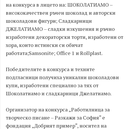
на конкурса в лицето на: ШОКОЛАТИАМО –
висококачествен ръчен шоколад и авторски
шоколадови фигури; Сладкарници
ДЖЕЛАТИАМО – сладки изкушения и ръчно
изработени декораторски торти, изработени от
хора, които истински си обичат
работата;Samsonite; Office 1 и Rollplast.
Победителите в конкурса и техните
подгласници получиха уникални шоколадови
купи, изработени специално за тях от
Шоколатиамо и сладкарници Джелатиамо.
Организатор на конкурса „Работилница за
творческо писане – Разкажи за София“ е
фондация „Добрият пример“, носител на