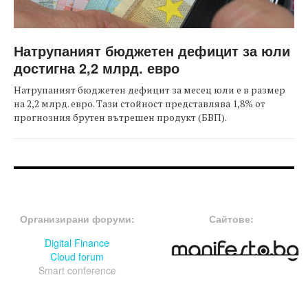
Натрупаният бюджетен дефицит за юли
достигна 2,2 млрд. евро
Натрупаният бюджетен дефицит за месец юли е в размер
на 2,2 млрд. евро. Тази стойност представлява 1,8% от
прогнозния брутен вътрешен продукт (БВП).
FOOTER-ФОРУМИ
FOOTER-MIDDLE
Организирани форуми:
Сайтове:
Digital Finance
Cloud forum
Smart conference
FOOTER-СЪБИТИЯ