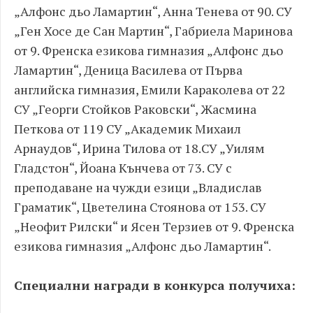
„Алфонс дьо Ламартин“, Анна Тенева от 90. СУ
„Ген Хосе де Сан Мартин“, Габриела Маринова
от 9. Френска езикова гимназия „Алфонс дьо
Ламартин“, Деница Василева от Първа
английска гимназия, Емили Караколева от 22
СУ „Георги Стойков Раковски“, Жасмина
Петкова от 119 СУ „Академик Михаил
Арнаудов“, Ирина Тилова от 18.СУ „Уилям
Гладстон“, Йоана Кънчева от 73. СУ с
преподаване на чужди езици „Владислав
Граматик“, Цветелина Стоянова от 153. СУ
„Неофит Рилски“ и Ясен Терзиев от 9. Френска
езикова гимназия „Алфонс дьо Ламартин“.
Специални награди в конкурса получиха: