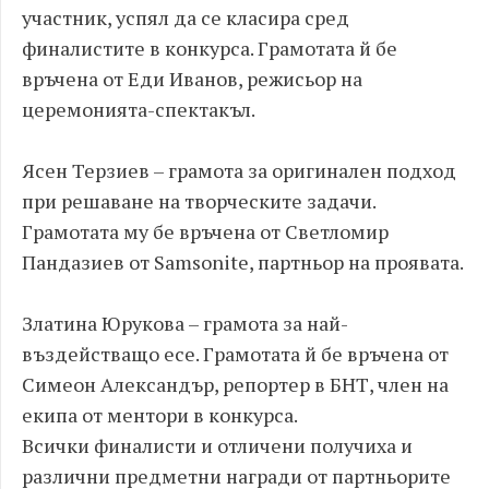
участник, успял да се класира сред
финалистите в конкурса. Грамотата й бе
връчена от Еди Иванов, режисьор на
церемонията-спектакъл.
Ясен Терзиев – грамота за оригинален подход
при решаване на творческите задачи.
Грамотата му бе връчена от Светломир
Пандазиев от Samsonite, партньор на проявата.
Златина Юрукова – грамота за най-
въздействащо есе. Грамотата й бе връчена от
Симеон Александър, репортер в БНТ, член на
екипа от ментори в конкурса.
Всички финалисти и отличени получиха и
различни предметни награди от партньорите