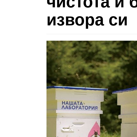
чистота и
извора си