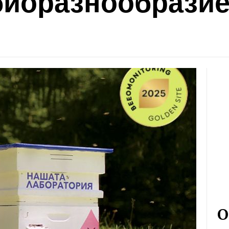
 биоразнообразие
О