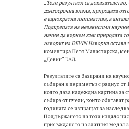
„Тези резултати са доказателство,
дългосрочна визия, природата отго
е еднократна инициатива, а ангаж
Подкрепата на независими научни
начин да върнем към природата това
изворът на DEVIN Изворна остава 
коментира Петя Манастирска, мен
„Девин“ ЕАД.
Резултатите са базирани на научн
събиран в периметър с радиус от 1
която дава надеждна картина за с
събира от пчели, които обитават 
годината се изпращат за изследва
Поддържането на този изцяло чис
присъждането на златния медал з