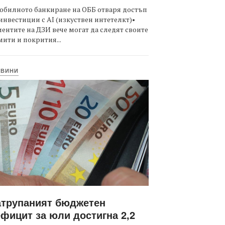
обилното банкиране на ОББ отваря достъп
инвестиции с AI (изкуствен интетелкт)•
ентите на ДЗИ вече могат да следят своите
ити и покрития...
ОВИНИ
атрупаният бюджетен
фицит за юли достигна 2,2