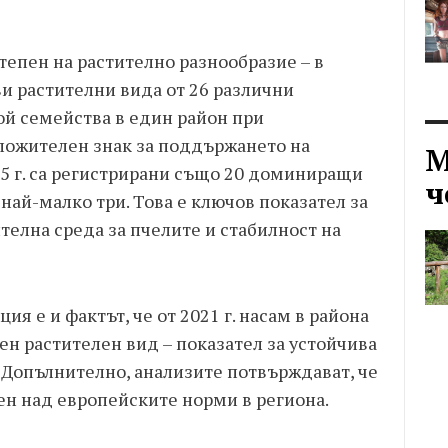
тепен на растително разнообразие – в
и растителни вида от 26 различни
ой семейства в един район при
оложителен знак за поддържането на
М
25 г. са регистрирани също 20 доминиращи
ч
ай-малко три. Това е ключов показател за
телна среда за пчелите и стабилност на
я е и фактът, че от 2021 г. насам в района
ен растителен вид – показател за устойчива
 Допълнително, анализите потвърждават, че
ен над европейските норми в региона.