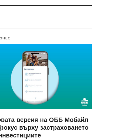
ЗНЕС
вата версия на ОББ Мобайл
фокус върху застраховането
инвестициите