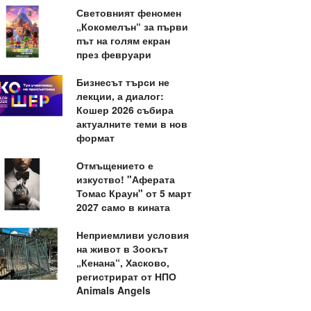
Световният феномен
„Кокомелън“ за първи
път на голям екран
през февруари
Бизнесът търси не
лекции, а диалог:
Кошер 2026 събира
актуалните теми в нов
формат
Отмъщението е
изкуство! "Аферата
Томас Краун" от 5 март
2027 само в кината
Неприемливи условия
на живот в Зоокът
„Кенана“, Хасково,
регистрират от НПО
Animals Angels