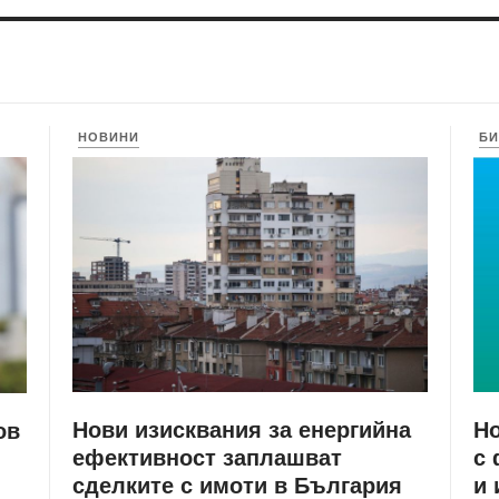
НОВИНИ
БИ
Нови изисквания за енергийна
Но
ов
ефективност заплашват
с 
сделките с имоти в България
и 