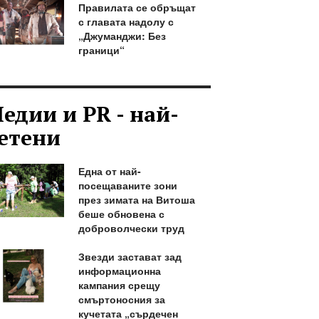
Правилата се обръщат
с главата надолу с
„Джуманджи: Без
граници“
едии и PR - най-
етени
Една от най-
посещаваните зони
през зимата на Витоша
беше обновена с
доброволчески труд
Звезди застават зад
информационна
кампания срещу
смъртоносния за
кучетата „сърдечен