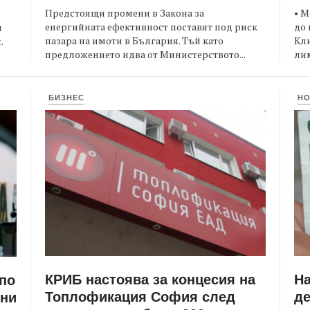
Предстоящи промени в Закона за
• М
енергийната ефективност поставят под риск
до 
и
пазара на имоти в България. Тъй като
Кли
.
предложението идва от Министерството...
лим
БИЗНЕС
Н
КРИБ настоява за концесия на
Н
 по
Топлофикация София след
де
ени