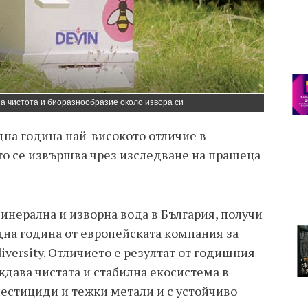
за чистота и биоразнообразие около извора си
дна година най-високото отличие в
о се извършва чрез изследване на прашеца
минерална и изворна вода в България, получи
дна година от европейската компания за
versity. Отличието е резултат от годишния
рждава чистата и стабилна екосистема в
пестициди и тежки метали и с устойчиво