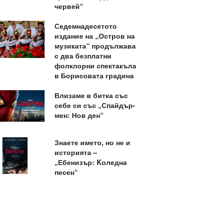
червей“
Седемнадесетото
издание на „Остров на
музиката“ продължава
с два безплатни
фолклорни спектакъла
в Борисовата градина
Влизаме в битка със
себе си със „Спайдър-
мен: Нов ден“
Знаете името, но не и
историята –
„Ебенизър: Kоледна
песен“