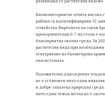
развиващи се растителни видове.
Биомониторингът отчита висока с
района са идентифицирани 52 див
семейства. Виреенето на такъв бр
препоръчителни 6-7 на сезон е п
благоприятна околна среда. За 20
растителни вида при необходими н
осигуряване на балансирана храни
екосистемата.
Положителна дългосрочна тенденци
не е установен нито един инвазив
и добре запазена природна среда.
нито един тежък метал не е засеч