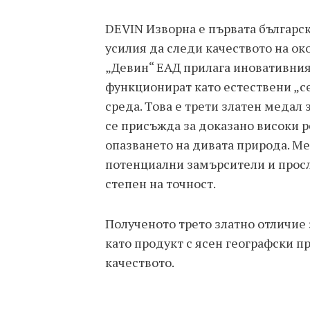
DEVIN Изворна е първата българск
усилия да следи качеството на око
„Девин“ ЕАД прилага иновативния 
функционират като естествени „с
среда. Това е трети златен медал 
се присъжда за доказано високи р
опазването на дивата природа. М
потенциални замърсители и просл
степен на точност.
Полученото трето златно отличие
като продукт с ясен географски п
качеството.