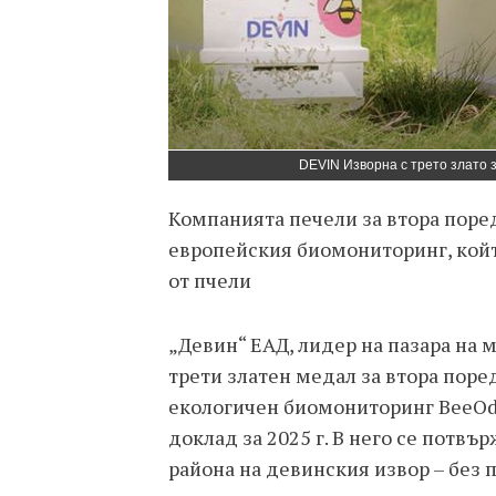
DEVIN Изворна с трето злато 
Компанията печели за втора поре
европейския биомониторинг, койт
от пчели
„Девин“ ЕАД, лидер на пазара на 
трети златен медал за втора поре
екологичен биомониторинг BeeOdi
доклад за 2025 г. В него се потвъ
района на девинския извор – без 