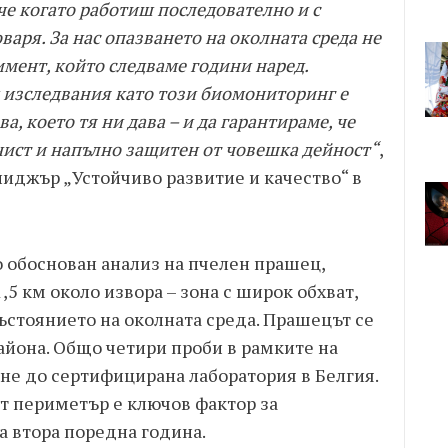
 че когато работиш последователно и с
варя. За нас опазването на околната среда не
имент, който следваме години наред.
 изследвания като този биомониторинг е
, което тя ни дава – и да гарантираме, че
чист и напълно защитен от човешка дейност“
,
иджър „Устойчиво развитие и качество“ в
о обоснован анализ на пчелен прашец,
,5 км около извора – зона с широк обхват,
ъстоянието на околната среда. Прашецът се
района. Общо четири проби в рамките на
не до сертифицирана лаборатория в Белгия.
т периметър е ключов фактор за
а втора поредна година.