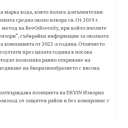
а марка вода, която полага допълнителни
лната средна около извора си. От 2019 г.
метод на BeeOdiversity, при който пчелите
ензори“, събирайки информация за околната
за компанията от 2022-а година. Отличието
езултати през цялата година в посока
етодът позволява ранно откриване на
едяване на биоразнообразието с висока
 затвърждава позицията на DEVIN Изворна
роизход от защитен район и без компромис с