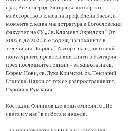
град Асеновград. Завършва актьорско
майсторство в класа на проф. Елена Баева, в
момента следва магистратура в Богословския
факултет на СУ „Св. Климент Охридски“. От
2005 г. до 2020 г. е водещ на новините в
телевизия „Европа“. Автор е на едни от най-
популярните православни книги в България
през последните години – за живота на св.
Ефрем Нови, св. Лука Кримски, св. Нектарий
Егински. Някои от тях се разпространяват в
Гърция и Румъния.
Костадин Филипов ще води емисиите „По
света и у нас“ в събота и неделя.
„За мен поканата на БНТ и на дирекция