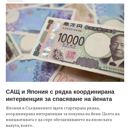
САЩ и Япония с рядка координирана
интервенция за спасяване на йената
Япония и Съединените щати стартираха рядка,
координирана интервенция за покупка на йени. Целта на
инициативата е да спре обезценяването на японската
валута, която...