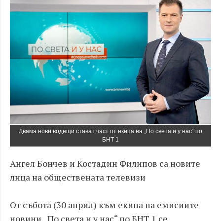
Двама нови водещи стават част от екипа на „По света и у нас“ по
БНТ 1
Ангел Бончев и Костадин Филипов са новите
лица на обществената телевизи
От събота (30 април) към екипа на емисиите
новини „По света и у нас“ по БНТ 1 се