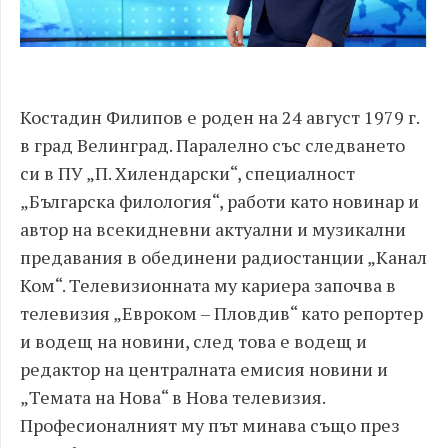
Костадин Филипов е роден на 24 август 1979 г.
в град Велинград. Паралелно със следването
си в ПУ „П. Хилендарски“, специалност
„Българска филология“, работи като новинар и
автор на всекидневни актуални и музикални
предавания в обединени радиостанции „Канал
Ком“. Телевизионната му кариера започва в
телевизия „Евроком – Пловдив“ като репортер
и водещ на новини, след това е водещ и
редактор на централната емисия новини и
„Темата на Нова“ в Нова телевизия.
Професионалният му път минава също през