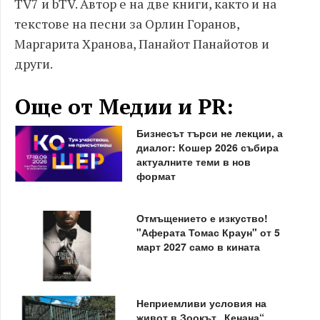
TV7 и bTV. Автор е на две книги, както и на
текстове на песни за Орлин Горанов,
Маргарита Хранова, Панайот Панайотов и
други.
Още от Медии и PR:
Бизнесът търси не лекции, а
диалог: Кошер 2026 събира
актуалните теми в нов
формат
Отмъщението е изкуство!
"Аферата Томас Краун" от 5
март 2027 само в кината
Неприемливи условия на
живот в Зоокът „Кенана“,