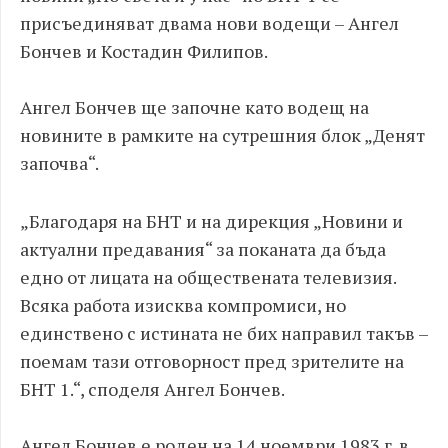
присъединяват двама нови водещи – Ангел
Бончев и Костадин Филипов.
Ангел Бончев ще започне като водещ на
новините в рамките на сутрешния блок „Денят
започва“.
„Благодаря на БНТ и на дирекция „Новини и
актуални предавания“ за поканата да бъда
едно от лицата на обществената телевизия.
Всяка работа изисква компромиси, но
единствено с истината не бих направил такъв –
поемам тази отговорност пред зрителите на
БНТ 1.“, споделя Ангел Бончев.
Ангел Бончев е роден на 14 ноември 1983 г. в