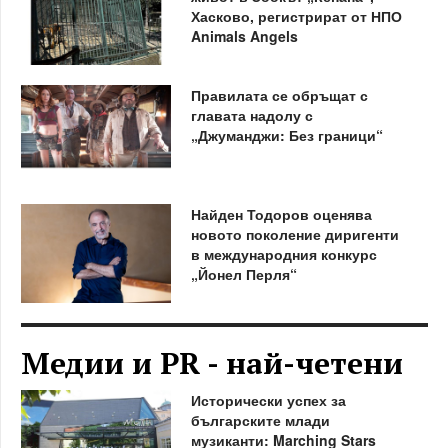
Хасково, регистрират от НПО
Animals Angels
Правилата се обръщат с
главата надолу с
„Джуманджи: Без граници“
Найден Тодоров оценява
новото поколение диригенти
в международния конкурс
„Йонел Перля“
Медии и PR - най-четени
Исторически успех за
българските млади
музиканти: Marching Stars