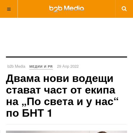
b2b Media
29 Апр 2022
МЕДИИ И PR
Двама нови водещи
стават част от екипа
на „По света и у нас“
по БНТ 1