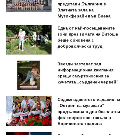
представи България в
Златната зала на
Музикферайн във Виена
Една от най-посещаваните
зони през зимата на Витоша
беше обновена с
доброволчески труд
Звезди застават зад
информационна кампания
срещу смъртоносния за
кучетата „сърдечен червей“
Седемнадесетото издание на
„Остров на музиката“
продължава с два безплатни
фолклорни спектакъла в
Борисовата градина