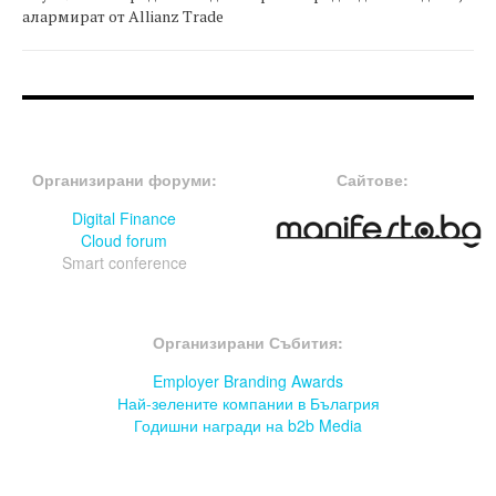
алармират от Allianz Trade
FOOTER-ФОРУМИ
FOOTER-MIDDLE
Организирани форуми:
Сайтове:
Digital Finance
Cloud forum
Smart conference
FOOTER-СЪБИТИЯ
Организирани Събития:
Employer Branding Awards
Най-зелените компании в Бълагрия
Годишни награди на b2b Media