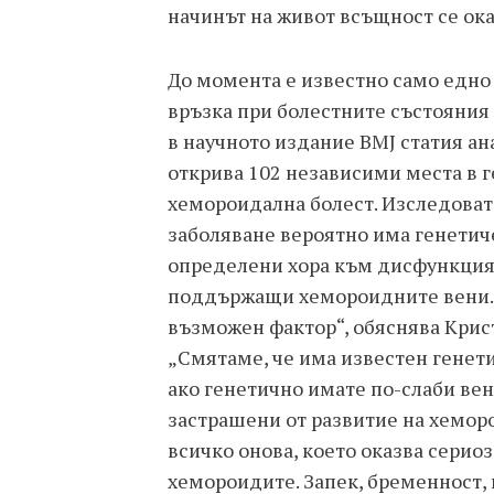
начинът на живот всъщност се ока
До момента е известно само едно 
връзка при болестните състояния 
в научното издание BMJ статия ан
открива 102 независими места в г
хемороидална болест. Изследовате
заболяване вероятно има генетич
определени хора към дисфункция 
поддържащи хемороидните вени. 
възможен фактор“, обяснява Крис
„Смятаме, че има известен генет
ако генетично имате по-слаби вен
застрашени от развитие на хемор
всичко онова, което оказва серио
хемороидите. Запек, бременност, 