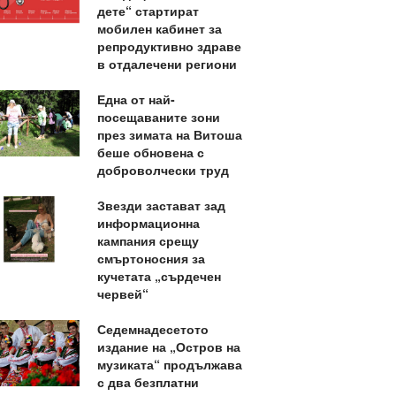
дете“ стартират
мобилен кабинет за
репродуктивно здраве
в отдалечени региони
Една от най-
посещаваните зони
през зимата на Витоша
беше обновена с
доброволчески труд
Звезди застават зад
информационна
кампания срещу
смъртоносния за
кучетата „сърдечен
червей“
Седемнадесетото
издание на „Остров на
музиката“ продължава
с два безплатни