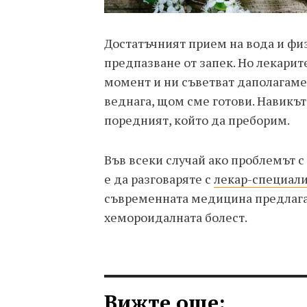
Достатъчният прием на вода и фи
предпазване от запек. Но лекари
момент и ни съветват даполагаме
веднага, щом сме готови. Навикът
поредният, който да преборим.
Във всеки случай ако проблемът с
е да разговаряте с
лекар-специал
съвременната медицина предлага 
хемороидалната болест.
Вижте още: