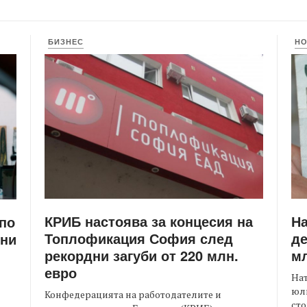
БИЗНЕС
Н
КРИБ настоява за концесия на
Н
 по
Топлофикация София след
де
ени
рекордни загуби от 220 млн.
мл
евро
На
юли
Конфедерацията на работодателите и
сто