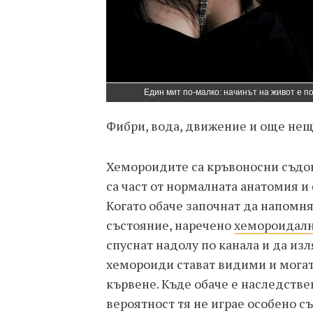
Един мит по-малко: начинът на живот е 
Фибри, вода, движение и още нещ
Хемороидите са кръвоносни съдов
са част от нормалната анатомия 
Когато обаче започнат да напомня
състояние, наречено
хемороидалн
спуснат надолу по канала и да из
хемороиди стават видими и могат
кървене. Къде обаче е наследстве
вероятност тя не играе особено с