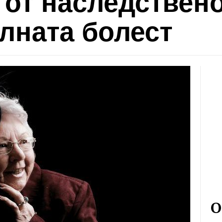
 от наследствен
лната болест
О