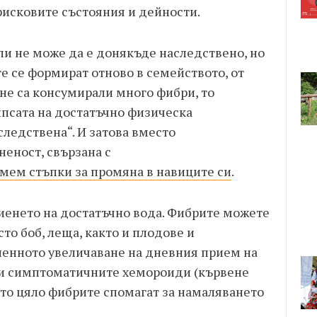
 рисковите състояния и дейности.
ли не може да е донякъде наследствено, но
те се формират отново в семейството, от
 не са консумирали много фибри, то
Липсата на достатъчно физическа
ледствена“. И затова вместо
еност, свързана с
мем стъпки за промяна в навиците си
.
пиенето на достатъчно вода. Фибрите можете
сто боб, леща, както и плодове и
епенното увеличаване на дневния прием на
ли симптоматичните хемороиди (кървене
ато цяло фибрите спомагат за намаляването