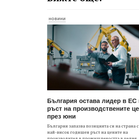
НОВИНИ
България остава лидер в ЕС
ръст на производствените ц
през юни
България запазва позицията си на страна с
най-висок годишен ръст на цените на
производител в промишлеността в целия