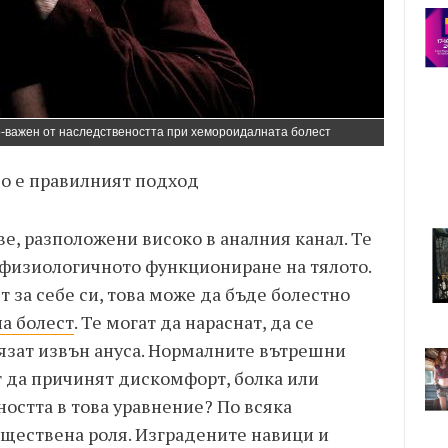
по-важен от наследствеността при хемороидалната болест
о е правилният подход
е, разположени високо в аналния канал. Те
и физиологичното функциониране на тялото.
т за себе си, това може да бъде болестно
а болест
. Те могат да нараснат, да се
лязат извън ануса. Нормалните вътрешни
 да причинят дискомфорт, болка или
ността в това уравнение? По всяка
ъществена роля. Изградените навици и