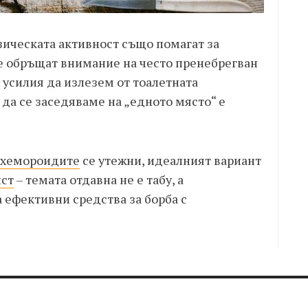
зическата активност също помагат за
те обръщат внимание на често пренебрегван
 усилия да излезем от тоалетната
 да се заседяваме на „едното място“ е
хемороидите
се утежни, идеалният вариант
ист
– темата отдавна не е табу, а
ефективни средства за борба с