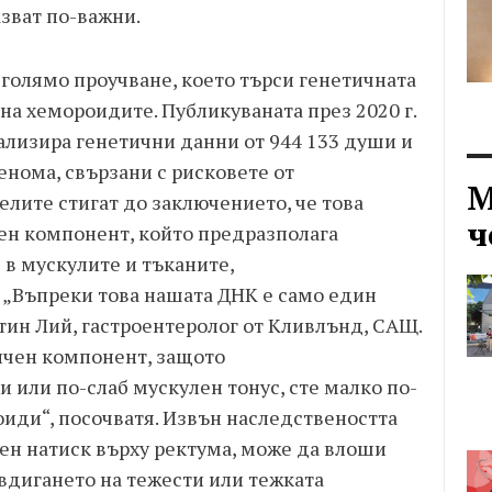
зват по-важни.
голямо проучване, което търси генетичната
на хемороидите. Публикуваната през 2020 г.
ализира генетични данни от 944 133 души и
енома, свързани с рисковете от
М
лите стигат до заключението, че това
ч
ен компонент, който предразполага
в мускулите и тъканите,
„Въпреки това нашата ДНК е само един
тин Лий, гастроентеролог от Кливлънд, САЩ.
ичен компонент, защото
и или по-слаб мускулен тонус, сте малко по-
оиди“, посочватя. Извън наследствеността
зен натиск върху ректума, може да влоши
вдигането на тежести или тежката