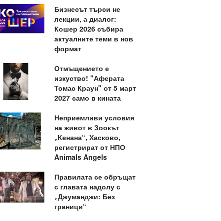
Бизнесът търси не
лекции, а диалог:
Кошер 2026 събира
актуалните теми в нов
формат
Отмъщението е
изкуство! "Аферата
Томас Краун" от 5 март
2027 само в кината
Неприемливи условия
на живот в Зоокът
„Кенана“, Хасково,
регистрират от НПО
Animals Angels
Правилата се обръщат
с главата надолу с
„Джуманджи: Без
граници“