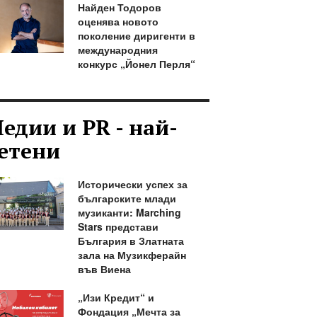
Найден Тодоров
оценява новото
поколение диригенти в
международния
конкурс „Йонел Перля“
едии и PR - най-
етени
Исторически успех за
българските млади
музиканти: Marching
Stars представи
България в Златната
зала на Музикферайн
във Виена
„Изи Кредит“ и
Фондация „Мечта за