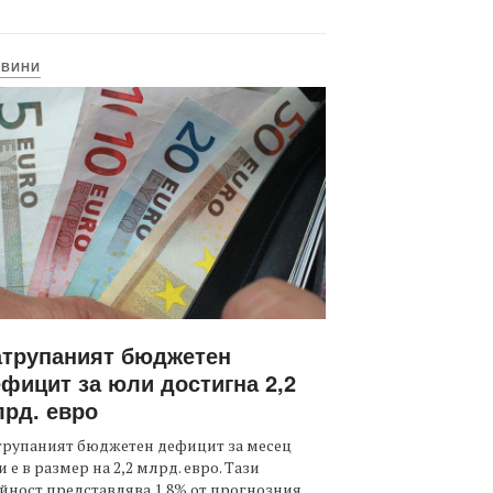
ОВИНИ
атрупаният бюджетен
фицит за юли достигна 2,2
рд. евро
трупаният бюджетен дефицит за месец
 е в размер на 2,2 млрд. евро. Тази
йност представлява 1,8% от прогнозния