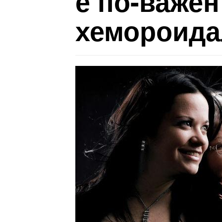
е по-важен
хемороида