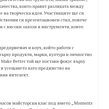
ачества, които правят разликата между
 на творческа идея. Участниците ще си
обствения си презентационен стил, повече
и с високи залози и инструменти, които
предприемач и коуч, който работи с
ърху продукти, марки, култура и личностно
, Make Better той ще постави фокус върху
 и усещането като предимство на
ения интелект.
учасов майсторски клас под името
„Moments