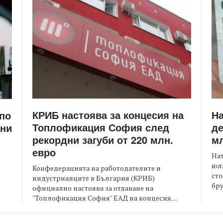
КРИБ настоява за концесия на
Н
 по
Топлофикация София след
де
ени
рекордни загуби от 220 млн.
мл
евро
На
юли
Конфедерацията на работодателите и
сто
индустриалците в България (КРИБ)
бру
официално настоява за отдаване на
"Топлофикация София" ЕАД на концесия....