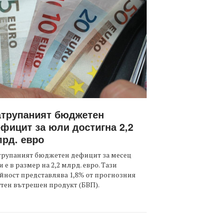
атрупаният бюджетен
фицит за юли достигна 2,2
рд. евро
трупаният бюджетен дефицит за месец
 е в размер на 2,2 млрд. евро. Тази
йност представлява 1,8% от прогнозния
тен вътрешен продукт (БВП).