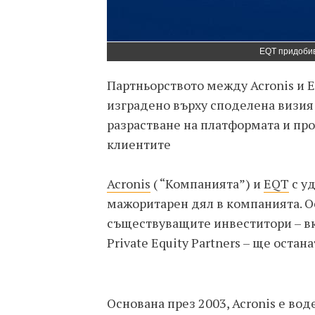
EQT придобив
Партньорството между Acronis и E
изградено върху споделена визия 
разрастване на платформата и пр
клиентите
Acronis
( “Компанията”) и
EQT
с у
мажоритарен дял в компанията. 
съществуващите инвеститори – вк
Private Equity Partners – ще оста
Основана през 2003, Acronis е во