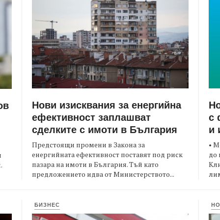
Нови изисквания за енергийна
Но
ов
ефективност заплашват
с 
сделките с имоти в България
и 
Предстоящи промени в Закона за
• М
енергийната ефективност поставят под риск
до 
и
пазара на имоти в България. Тъй като
Кли
.
предложението идва от Министерството...
лим
БИЗНЕС
Н