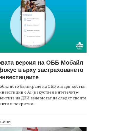
вата версия на ОББ Мобайл
фокус върху застраховането
инвестициите
обилното банкиране на ОББ отваря достъп
инвестиции с AI (изкуствен интетелкт)•
ентите на ДЗИ вече могат да следят своите
ити и покрития...
ОВИНИ