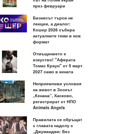
през февруари
Бизнесът търси не
лекции, а диалог:
Кошер 2026 събира
актуалните теми в нов
формат
Отмъщението е
изкуство! "Аферата
Томас Краун" от 5 март
2027 само в кината
Неприемливи условия
на живот в Зоокът
„Кенана“, Хасково,
регистрират от НПО
Animals Angels
Правилата се обръщат
с главата надолу с
„Джуманджи: Без