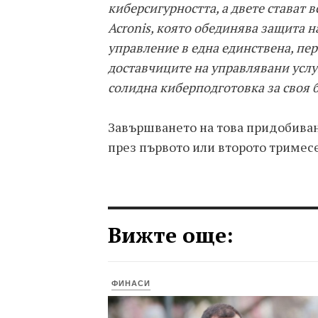
киберсигурността, а двете стават 
Acronis, която обединява защита 
управление в една единствена, пе
доставчиците на управлявани услу
солидна киберподготовка за своя б
Завършването на това придобиван
през първото или второто тримесе
Вижте още:
ФИНАСИ