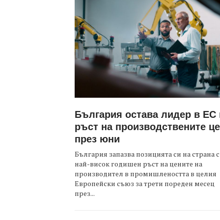
България остава лидер в ЕС
ръст на производствените ц
през юни
България запазва позицията си на страна с
най-висок годишен ръст на цените на
производител в промишлеността в целия
Европейски съюз за трети пореден месец
през...