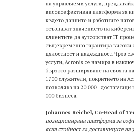
на управляеми услуги, предлагайк
високоефективна платформа за киб
където данните и работните натов
осъзнават значението на киберсиг
клиентите да аутсорстват IT проц
същевременно гарантира високи с
цялостност и надеждност. Чрез св
услуги, Acronis се намира в изкл
бързото разширяване на своята па
1700 служители, покритието на Ac
позволява на 20 000+ доставчици 
000 бизнеса.
Johannes Reichel, Co-Head of Te
позиционирана платформа за софту
ясна стойност за доставчиците на 