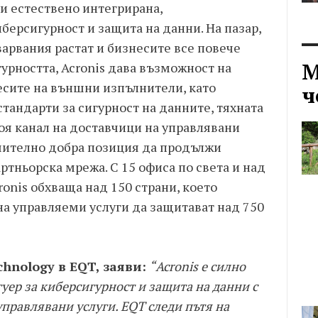
и естествено интегрирана,
ерсигурност и защита на данни. На пазар,
арвания растат и бизнесите все повече
М
урността, Acronis дава възможност на
есите на външни изпълнители, като
ч
тандарти за сигурност на данните, тяхната
оя канал на доставчици на управлявани
ючително добра позиция да продължи
ртньорска мрежа. С 15 офиса по света и над
ronis обхваща над 150 страни, което
на управляеми услуги да защитават над 750
chnology в EQT, заяви:
“Acronis е силно
ер за киберсигурност и защита на данни с
управлявани услуги. EQT следи пътя на