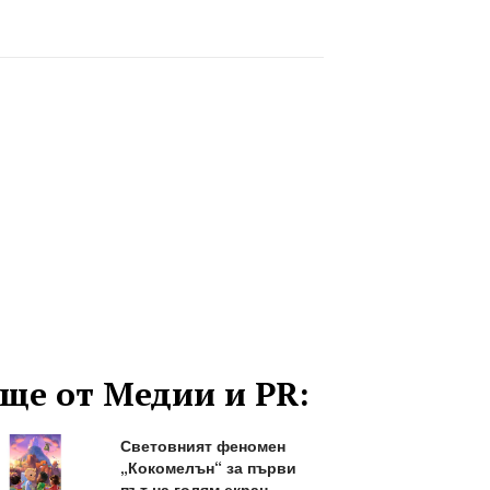
ще от Медии и PR:
Световният феномен
„Кокомелън“ за първи
път на голям екран