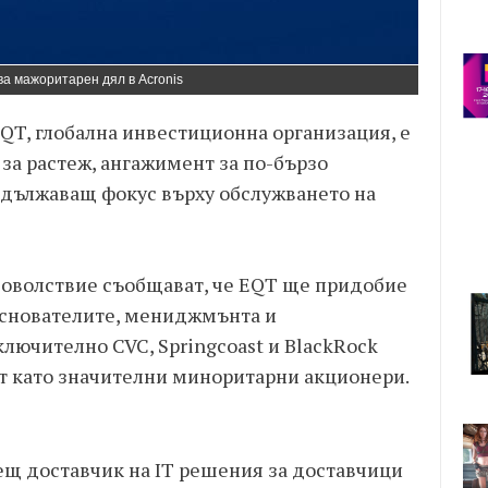
а мажоритарен дял в Acronis
QT, глобална инвестиционна организация, е
за растеж, ангажимент за по-бързо
одължаващ фокус върху обслужването на
доволствие съобщават, че EQT ще придобие
Основателите, мениджмънта и
лючително CVC, Springcoast и BlackRock
нат като значителни миноритарни акционери.
дещ доставчик на IT решения за доставчици