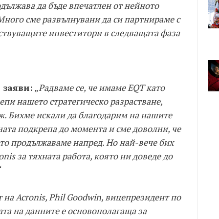
дължава да бъде впечатлен от нейното
Много сме развълнувани да си партнираме с
ествуващите инвеститори в следващата фаза
, заяви:
„
Радваме се, че имаме EQT като
епи нашето стратегическо разрастване,
ж. Бихме искали да благодарим на нашите
ата подкрепа до момента и сме доволни, че
като продължаваме напред. Но най-вече бих
onis за тяхната работа, която ни доведе до
“
на Acronis, Phil Goodwin, вицепрезидент по
ата на данните е основополагаща за