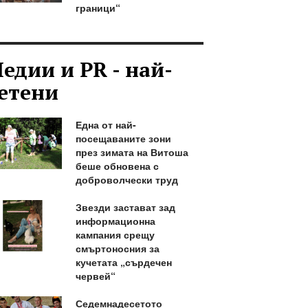
граници“
едии и PR - най-
етени
Една от най-
посещаваните зони
през зимата на Витоша
беше обновена с
доброволчески труд
Звезди застават зад
информационна
кампания срещу
смъртоносния за
кучетата „сърдечен
червей“
Седемнадесетото