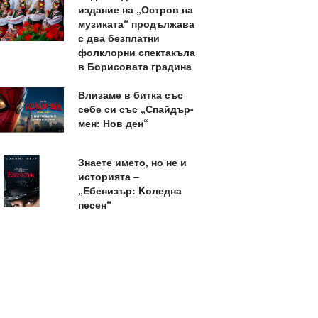
издание на „Остров на
музиката“ продължава
с два безплатни
фолклорни спектакъла
в Борисовата градина
Влизаме в битка със
себе си със „Спайдър-
мен: Нов ден“
Знаете името, но не и
историята –
„Ебенизър: Kоледна
песен“