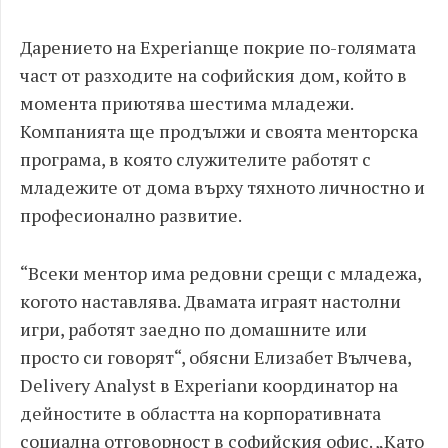
Дарението на Experianще покрие по-голямата
част от разходите на софийския дом, който в
момента приютява шестима младежи.
Компанията ще продължи и своята менторска
програма, в която служителите работят с
младежите от дома върху тяхното личностно и
професионално развитие.
“Всеки ментор има редовни срещи с младежа,
когото наставлява. Двамата играят настолни
игри, работят заедно по домашните или
просто си говорят“, обясни Елизабет Вълчева,
Delivery Analyst в Experianи координатор на
дейностите в областта на корпоративната
социална отговорност в софийския офис. „Като