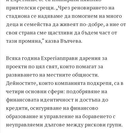
приятелски срещи. „Чрез реновирането на
стадиона се надяваме да помогнем на много
деца и семейства да живеят по-добре, а ние от
своя страна сме щастливи да бъдем част от
тази промяна,“ казва Вълчева.
Всяка година Experianправи дарения за
проекти по цял свят, които помагат за
развиването на местните общности.
Дейностите, които компанията подкрепя, са в
четири основни сфери: подобрявяне на
финансовата идентичност и достъпа до
кредити, осигуряване на финансово
образование и управление на боравенето с
неуправляеми дългове между рискови групи.