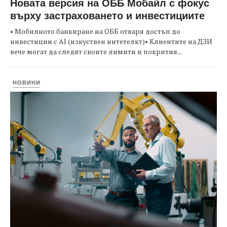
Новата версия на ОББ Мобайл с фокус
върху застраховането и инвестициите
• Мобилното банкиране на ОББ отваря достъп до
инвестиции с AI (изкуствен интетелкт)• Клиентите на ДЗИ
вече могат да следят своите лимити и покрития...
НОВИНИ