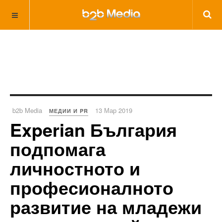
b2b Media
13 Мар 2019
МЕДИИ И PR
Experian България
подпомага
личностното и
професионалното
развитие на младежи