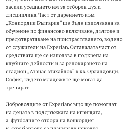
засили усещането им за отборен дух и
дисциплина. Част от дарението към
„Конкордия България“ ще бъде използвана за
обучение по финансово включване, дългове и
предотвратяване на пристрастяването, водено
от служители на Experian. Останалата част от
средствата ще се използва в подкрепа на
клубните дейности и за реновирането на
стадион „Атанас Михайлов“ в кв. Орландовци,
София, където младежите ще могат да
тренират.
Доброволците от Experianсъщо ще помогнат
на децата в поддръжката на игрищата,
а футболните отбори на Конкордия
и Experianвече са планирали няколко