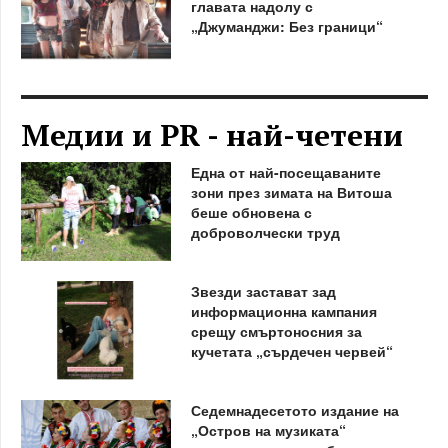
главата надолу с
„Джуманджи: Без граници“
Медии и PR - най-четени
Една от най-посещаваните
зони през зимата на Витоша
беше обновена с
доброволчески труд
Звезди застават зад
информационна кампания
срещу смъртоносния за
кучетата „сърдечен червей“
Седемнадесетото издание на
„Остров на музиката“