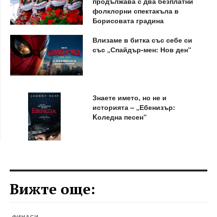
продължава с два безплатни
фолклорни спектакъла в
Борисовата градина
Влизаме в битка със себе си
със „Спайдър-мен: Нов ден“
Знаете името, но не и
историята – „Ебенизър:
Kоледна песен“
Вижте още:
ФИНАСИ