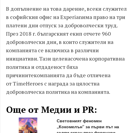
В допълнение на това дарение, всеки служител
в софийския офис на Experianима право на три
платени дни отпуск за доброволчески труд.
През 2018 г. българският екип отчете 960
доброволчески дни, в които служители на
компанията се включиха в различни
инициативи. Тази целенасочена корпоративна
политика и отдаденост бяха
причинитекомпанията да бъде отличена
от TimeHeroes с награда за цялостна
доброволческа политика на компанията.
Още от Медии и PR:
Световният феномен
„Кокомелън“ за първи път на
голям екран през февруари