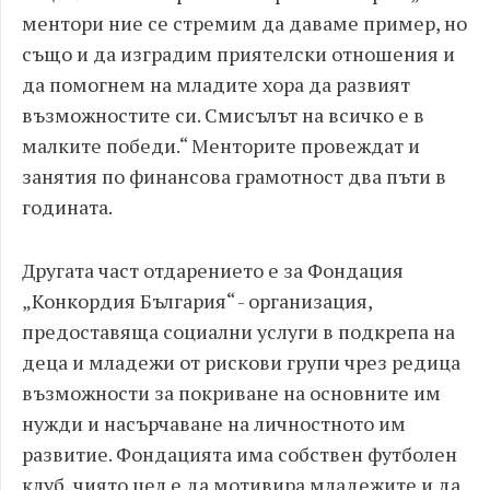
ментори ние се стремим да даваме пример, но
също и да изградим приятелски отношения и
да помогнем на младите хора да развият
възможностите си. Смисълът на всичко е в
малките победи.“ Менторите провеждат и
занятия по финансова грамотност два пъти в
годината.
Другата част отдарението е за Фондация
„Конкордия България“ - организация,
предоставяща социални услуги в подкрепа на
деца и младежи от рискови групи чрез редица
възможности за покриване на основните им
нужди и насърчаване на личностното им
развитие. Фондацията има собствен футболен
клуб, чиято цел е да мотивира младежите и да