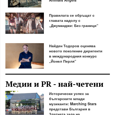
Animals Angels
Правилата се обръщат с
главата надолу с
„Джуманджи: Без граници“
Найден Тодоров оценява
новото поколение диригенти
в международния конкурс
„Йонел Перля“
Медии и PR - най-четени
Исторически успех за
българските млади
музиканти: Marching Stars
представи България в
Златната зала на