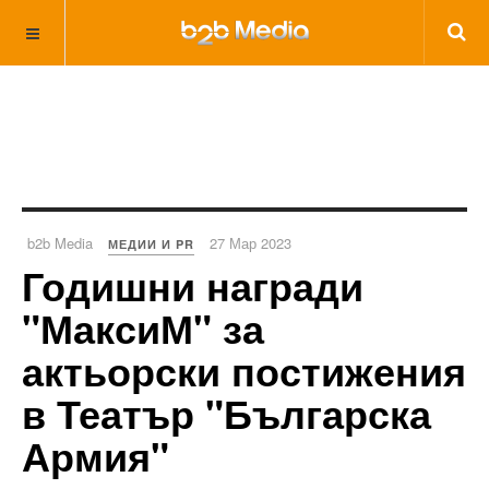
b2b Media
27 Мар 2023
МЕДИИ И PR
Годишни награди
"МаксиМ" за
актьорски постижения
в Театър "Българска
Армия"