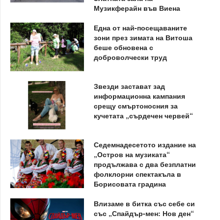
Музикферайн във Виена
Една от най-посещаваните
зони през зимата на Витоша
беше обновена с
доброволчески труд
Звезди застават зад
информационна кампания
срещу смъртоносния за
кучетата „сърдечен червей“
Седемнадесетото издание на
„Остров на музиката“
продължава с два безплатни
фолклорни спектакъла в
Борисовата градина
Влизаме в битка със себе си
със „Спайдър-мен: Нов ден“