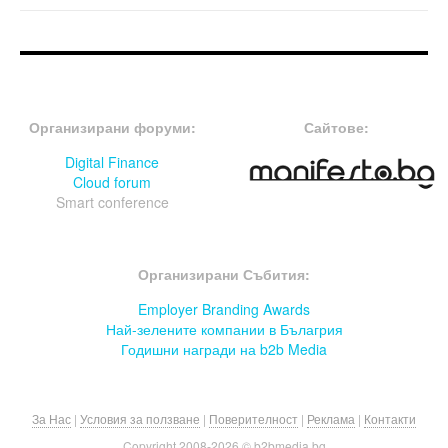
FOOTER-ФОРУМИ
FOOTER-MIDDLE
Организирани форуми:
Сайтове:
Digital Finance
Cloud forum
Smart conference
FOOTER-СЪБИТИЯ
Организирани Събития:
Employer Branding Awards
Най-зелените компании в Бълагрия
Годишни награди на b2b Media
За Нас
|
Условия за ползване
|
Поверителност
|
Реклама
|
Контакти
Copyright 2008-
2026 © b2bmedia.bg