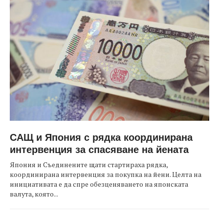
САЩ и Япония с рядка координирана
интервенция за спасяване на йената
Япония и Съединените щати стартираха рядка,
координирана интервенция за покупка на йени. Целта на
инициативата е да спре обезценяването на японската
валута, която...