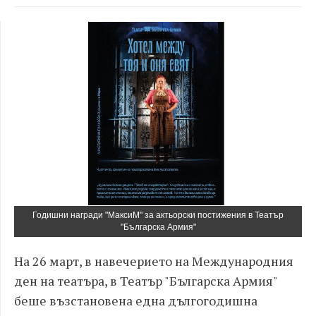
Годишни награди "МаксиМ" за актьорски постижения в Театър
"Българска Армия"
На 26 март, в навечерието на Международния
ден на театъра, в Театър "Българска Армия"
беше възстановена една дългогодишна