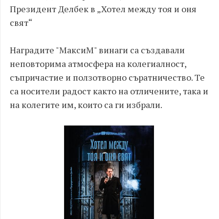
Президент Делбек в „Хотел между тоя и оня
свят“
Наградите "МаксиМ" винаги са създавали
неповторима атмосфера на колегиалност,
съпричастие и ползотворно съратничество. Те
са носители радост както на отличените, така и
на колегите им, които са ги избрали.