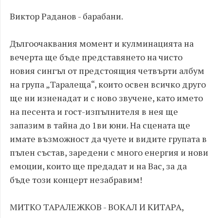
Виктор Раданов - барабани.
Дългоочаквания момент и кулминацията на
вечерта ще бъде представянето на чисто
новия сингъл от предстоящия четвърти албум
на група „Таралеща“, които освен всичко друго
ще ни изненадат и с ново звучене, като името
на песента и гост-изпълнителя в нея ще
запазим в тайна до 1ви юни. На сцената ще
имате възможност да чуете и видите групата в
пълен състав, заредени с много енергия и нови
емоции, които ще предадат и на Вас, за да
бъде този концерт незабравим!
МИТКО ТАРАЛЕЖКОВ - ВОКАЛ И КИТАРА,