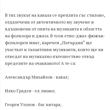
В тях звукът на кавала се преплита със стилове,
отдалечени от автентичното му звучене и
вдъхновени от опита на музиканта в областта
на фолклора и джаза. В този етно-джаз-фюжън-
фолклорен микс, наречен „Патърдия“ ще
участват и талантливи музиканти, които ще ви
отведат на музикално пътешествие отвъд
пределите на очакваното! А те са:
Александър Михайлов - кавал;
Илко Градев - ел. пиано;
Георги Узунов - бас китара;