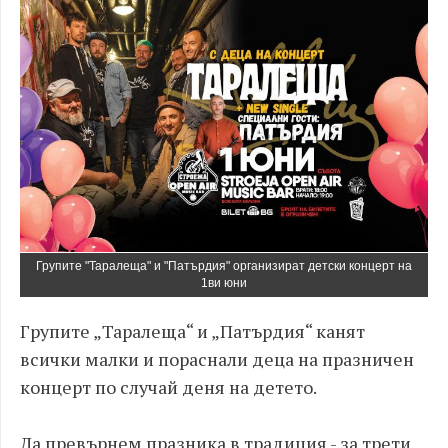
Групите "Таралеща" и "Патърдия" организират детски концерт на
1ви юни
Групите „Таралеща“ и „Патърдия“ канят
всички малки и пораснали деца на празничен
концерт по случай деня на детето.
Да превърнем празника в традиция - за трети