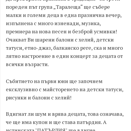
пореден път група „Таралеща“ ще събере
малки и големи деца в една празнична вечер,
изпълнена с много изненади, музика,
премиера на нова песен и безброй усмивки!
Очакват Ви шарени балони с хелий, детски
татуси, етно-джаз, балканско реге, ска и много
лятно настроение в един концерт за децата от
всички възрасти.
Събитието на първи юни ще започнем
ексклузивно с майсторенето на детски татуси,
рисунки и балони с хелий!
Вдигнат ли шум и врява децата, това означава,
че ще има купон и ще става патърдия. А
истинската "ПАТЪРДИЯ" ще вдигне