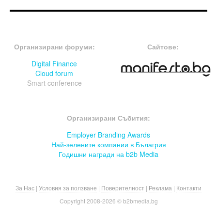
FOOTER-ФОРУМИ
FOOTER-MIDDLE
Организирани форуми:
Сайтове:
Digital Finance
Cloud forum
Smart conference
FOOTER-СЪБИТИЯ
Организирани Събития:
Employer Branding Awards
Най-зелените компании в Бълагрия
Годишни награди на b2b Media
За Нас
|
Условия за ползване
|
Поверителност
|
Реклама
|
Контакти
Copyright 2008-
2026 © b2bmedia.bg