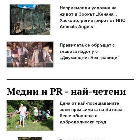
Неприемливи условия на
живот в Зоокът „Кенана“,
Хасково, регистрират от НПО
Animals Angels
Правилата се обръщат с
главата надолу с
„Джуманджи: Без граници“
Медии и PR - най-четени
Една от най-посещаваните
зони през зимата на Витоша
беше обновена с
доброволчески труд