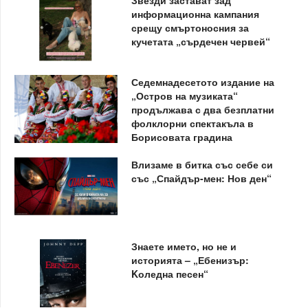
Звезди застават зад
информационна кампания
срещу смъртоносния за
кучетата „сърдечен червей“
Седемнадесетото издание на
„Остров на музиката“
продължава с два безплатни
фолклорни спектакъла в
Борисовата градина
Влизаме в битка със себе си
със „Спайдър-мен: Нов ден“
Знаете името, но не и
историята – „Ебенизър:
Kоледна песен“