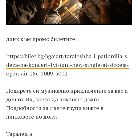
линк към промо билетите:
https://bilet.bg/bg/cart/taraleshha-i-patierdiia-s-
deca-na-koncert-1vi-iuni-new-single-at-stroeja-
open-air-18c-5009-5009
Подарете си музикално приключение за вас и
децата Ви, което да помните дълго.
Подробности за двете групи вижте в
линковете по долу:
Таралеща: