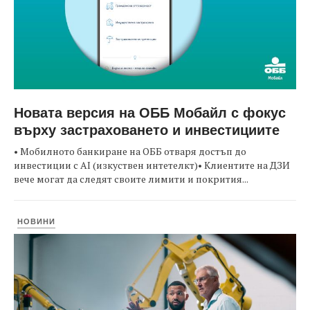
Новата версия на ОББ Мобайл с фокус
върху застраховането и инвестициите
• Мобилното банкиране на ОББ отваря достъп до
инвестиции с AI (изкуствен интетелкт)• Клиентите на ДЗИ
вече могат да следят своите лимити и покрития...
НОВИНИ