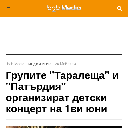
b2b Media
24 Май 2024
МЕДИИ И PR
Групите "Таралеща" и
"Патърдия"
организират детски
концерт на 1ви юни