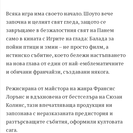
Всяка игра има своето начало. Шоуто вече
започна и целият свят гледа, защото се
завръщаме в безжалостния свят на Панем
само в кината с Игрите на глада: Балада за
пойни птици и змии – не просто филм, а
истинско събитие, което бележи настъпването
на нова глава от един от най-емблематичните
и обичани франчайзи, създавани някога.
Режисирана от майстора на жанра Франсис
Лорънс и вдъхновена от бестселъра на Сюзан
Колинс, тази впечатляваща продукция ни
запознава с неразказаната предистория и
разтърсващите събития, оформили култовата
сага.