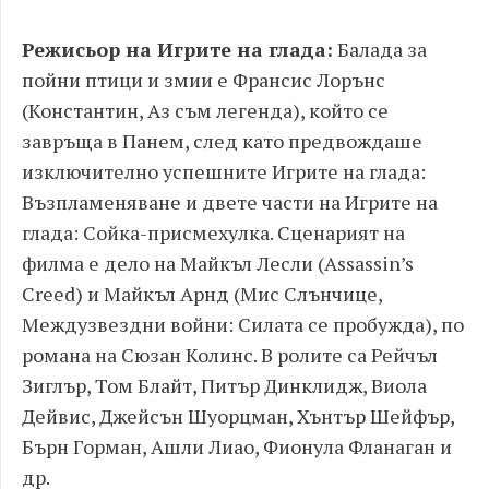
Режисьор на Игрите на глада:
Балада за
пойни птици и змии е Франсис Лорънс
(Константин, Аз съм легенда), който се
завръща в Панем, след като предвождаше
изключително успешните Игрите на глада:
Възпламеняване и двете части на Игрите на
глада: Сойка-присмехулка. Сценарият на
филма е дело на Майкъл Лесли (Assassin’s
Creed) и Майкъл Арнд (Мис Слънчице,
Междузвездни войни: Силата се пробужда), по
романа на Сюзан Колинс. В ролите са Рейчъл
Зиглър, Том Блайт, Питър Динклидж, Виола
Дейвис, Джейсън Шуорцман, Хънтър Шейфър,
Бърн Горман, Ашли Лиао, Фионула Фланаган и
др.