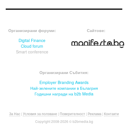
FOOTER-ФОРУМИ
FOOTER-MIDDLE
Организирани форуми:
Сайтове:
Digital Finance
Cloud forum
Smart conference
FOOTER-СЪБИТИЯ
Организирани Събития:
Employer Branding Awards
Най-зелените компании в Бълагрия
Годишни награди на b2b Media
За Нас
|
Условия за ползване
|
Поверителност
|
Реклама
|
Контакти
Copyright 2008-
2026 © b2bmedia.bg