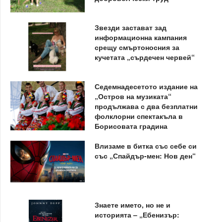
Звезди застават зад
информационна кампания
срещу смъртоносния за
кучетата „сърдечен червей“
Седемнадесетото издание на
„Остров на музиката“
продължава с два безплатни
фолклорни спектакъла в
Борисовата градина
Влизаме в битка със себе си
със „Спайдър-мен: Нов ден“
Знаете името, но не и
историята – „Ебенизър: