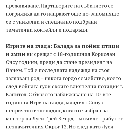
преживяване. Партньорите на събитието се
погрижиха да го направят още по-запомнящо
се с уникални и специално подбрани
тематични коктейли и подаръци.
Игрите на глада: Балада за пойни птици
и змии
ни срещат с 18-годишния Кориолан
Сноу години, преди да стане президент на
Панем. Той е последната надежда на своя
залязващ род – някога гордо семейство, което
след войната губи своите влиятелни позиции в
Капитол. С бързото наближаване на 10-ите
годишни Игри на глада, младият Сноу е
неприятно изненадан, когато е избран за
ментор на Луси Грей Беърд – момиче трибут от
незначителния Окръг 12. Но след като Луси