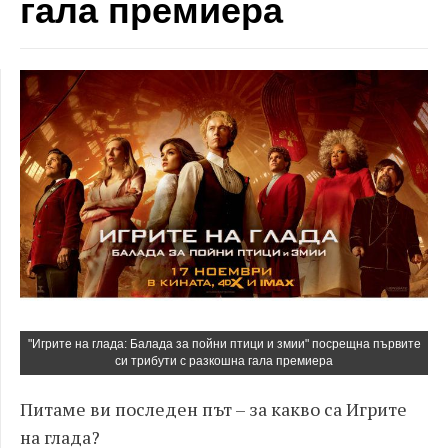
гала премиера
"Игрите на глада: Балада за пойни птици и змии" посрещна първите
си трибути с разкошна гала премиера
Питаме ви последен път – за какво са Игрите
на глада?