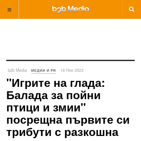
b2b Media
16 Ное 2023
МЕДИИ И PR
"Игрите на глада:
Балада за пойни
птици и змии"
посрещна първите си
трибути с разкошна