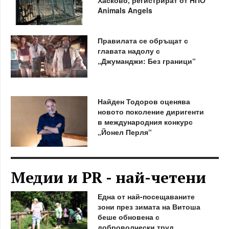
Animals Angels
Правилата се обръщат с
главата надолу с
„Джуманджи: Без граници“
Найден Тодоров оценява
новото поколение диригенти
в международния конкурс
„Йонел Перля“
Медии и PR - най-четени
Една от най-посещаваните
зони през зимата на Витоша
беше обновена с
доброволчески труд