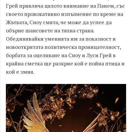
Грей привлича цялото внимание на Панем, със
своето провокативно изпълнение по време на
Жътвата, Сноу смята, че може да успее да
обърне шансовете на тяхна страна.
Обединявайки уменията им за показност и
новооткритата политическа проницателност,
борбата за оцеляване на Сноу и Луси Грей в
крайна сметка ще разкрие кой е пойна птица и
кой е змия.