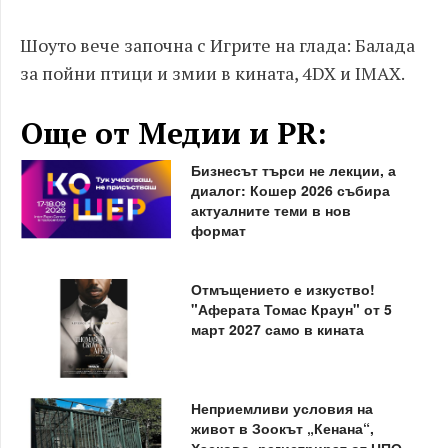
Шоуто вече започна с Игрите на глада: Балада
за пойни птици и змии в кината, 4DX и IMAX.
Още от Медии и PR:
Бизнесът търси не лекции, а
диалог: Кошер 2026 събира
актуалните теми в нов
формат
Отмъщението е изкуство!
"Аферата Томас Краун" от 5
март 2027 само в кината
Неприемливи условия на
живот в Зоокът „Кенана“,
Хасково, регистрират от НПО