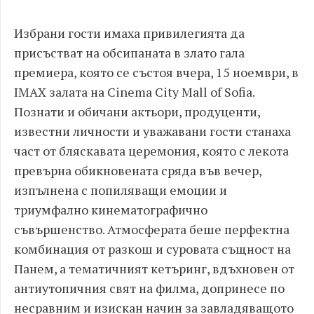
Избрани гости имаха привилегията да
присъстват на обсипаната в злато гала
премиера, която се състоя вчера, 15 ноември, в
IMAX залата на Cinema City Mall of Sofia.
Познати и обичани актьори, продуценти,
известни личности и уважавани гости станаха
част от бляскавата церемония, която с лекота
превърна обикновената сряда във вечер,
изпълнена с попиляващи емоции и
триумфално кинематографично
съвършенство. Атмосферата беше перфектна
комбинация от разкош и суровата същност на
Панем, а тематичният кетъринг, вдъхновен от
антиутопичния свят на филма, допринесе по
несравним и изискан начин за завладяващото