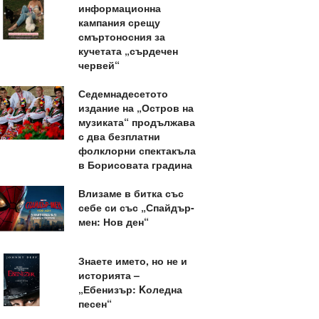
информационна
кампания срещу
смъртоносния за
кучетата „сърдечен
червей“
Седемнадесетото
издание на „Остров на
музиката“ продължава
с два безплатни
фолклорни спектакъла
в Борисовата градина
Влизаме в битка със
себе си със „Спайдър-
мен: Нов ден“
Знаете името, но не и
историята –
„Ебенизър: Kоледна
песен“