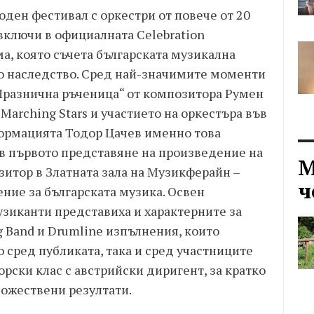
ден фестивал с оркестри от повече от 20
 включи в официалната Celebration
а, която съчета българската музикална
о наследство. Сред най-значимите моменти
Празнична ръченица“ от композитора Румен
Marching Stars и участието на оркестъра във
ормацията Тодор Цачев именно това
в първото представяне на произведение на
М
итор в Златната зала на Музикферайн –
ч
ние за българската музика. Освен
зиканти представиха и характерните за
 Band и Drumline изпълнения, които
 сред публиката, така и сред участниците
орски клас с австрийски диригент, за кратко
дожествени резултати.