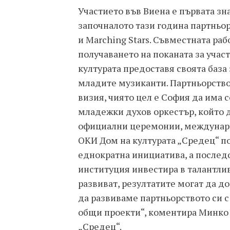
Участието във Виена е първата з
започналото тази година партньо
и Marching Stars. Съвместната ра
получаването на поканата за учас
културата предоставя своята база 
младите музиканти. Партньорствот
визия, чиято цел е София да има 
младежки духов оркестър, който д
официални церемонии, междунаро
ОКИ Дом на културата „Средец“ п
еднократна инициатива, а последо
институция инвестира в талантли
развиват, резултатите могат да 
да развиваме партньорството си 
общи проекти“, коментира Минко 
„Средец“.