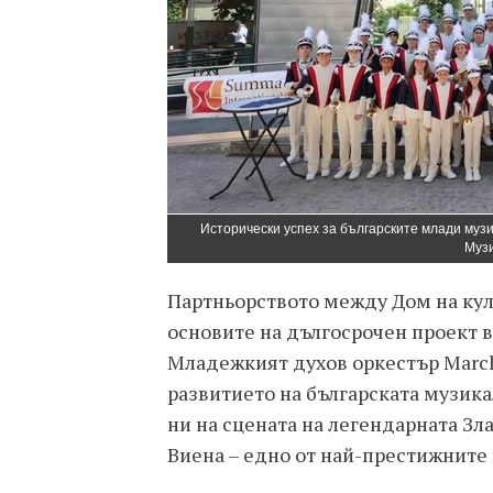
Исторически успех за българските млади музи
Муз
Партньорството между Дом на култ
основите на дългосрочен проект 
Младежкият духов оркестър Marchi
развитието на българската музика
ни на сцената на легендарната Зл
Виена – едно от най-престижните 