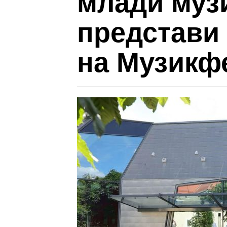
млади музи
представи 
на Музикф