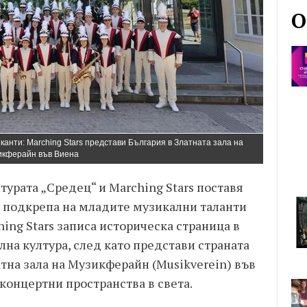
О
канти: Marching Stars представи България в Златната зала на
икферайн във Виена
урата „Средец“ и Marching Stars поставя
в подкрепа на младите музикални таланти
ng Stars записа историческа страница в
лна култура, след като представи страната
атна зала на Музикферайн (Musikverein) във
концертни пространства в света.