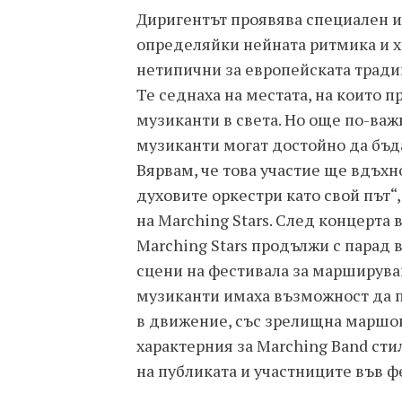
Диригентът проявява специален и
определяйки нейната ритмика и 
нетипични за европейската традиц
Те седнаха на местата, на които 
музиканти в света. Но още по-важн
музиканти могат достойно да бъда
Вярвам, че това участие ще вдъхн
духовите оркестри като свой път“
на Marching Stars. След концерта 
Marching Stars продължи с парад 
сцени на фестивала за марширув
музиканти имаха възможност да п
в движение, със зрелищна маршов
характерния за Marching Band сти
на публиката и участниците във ф