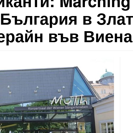
канти: Marching 
България в Злат
ерайн във Виена