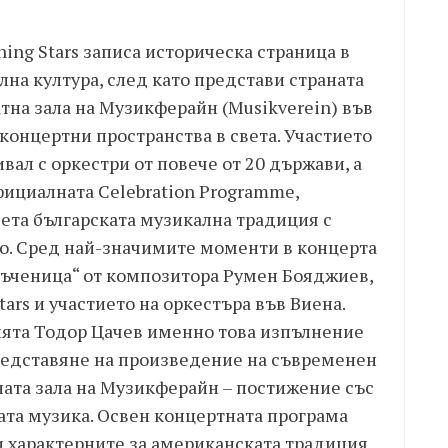
ng Stars записа историческа страница в
лна култура, след като представи страната
атна зала на Музикферайн (Musikverein) във
концертни пространства в света. Участието
ал с оркестри от повече от 20 държави, а
фициалната Celebration Programme,
ета българската музикална традиция с
о. Сред най-значимите моменти в концерта
ръченица“ от композитора Румен Бояджиев,
ars и участието на оркестъра във Виена.
ята Тодор Цачев именно това изпълнение
редставяне на произведение на съвременен
ната зала на Музикферайн – постижение със
ата музика. Освен концертната програма
 характерните за американската традиция