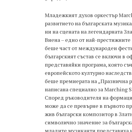
Младежкият духов оркестър Marchi
развитието на българската музика
ни на сцената на легендарната Зл
Виена – едно от най-престижните 
беше част от международен фестив
българският състав се включи в о
представяйки програма, която съч
европейското културно наследств
беше премиерата на „Празнична 
написана специално за Marching St
Според ръководителя на формаци
може да се превърне в първото п
жив български композитор в Злат
символично значение за българск
младите музиканти представиха и