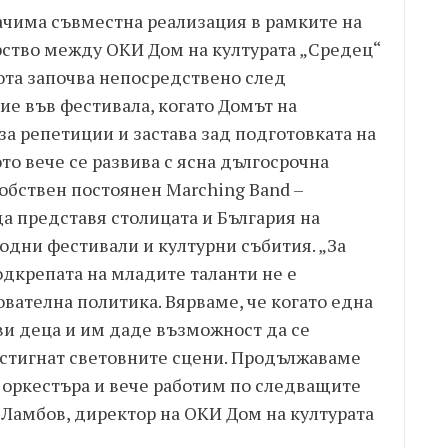
начима съвместна реализация в рамките на
рство между ОКИ Дом на културата „Средец“
бота започва непосредствено след
тие във фестивала, когато Домът на
за репетиции и застава зад подготовката на
о вече се развива с ясна дългосрочна
собствен постоянен Marching Band –
а представя столицата и България на
дни фестивали и културни събития. „За
одкрепата на младите таланти не е
вателна политика. Вярваме, че когато една
ви деца и им даде възможност да се
достигнат световните сцени. Продължаваме
с оркестъра и вече работим по следващите
Ламбов, директор на ОКИ Дом на културата