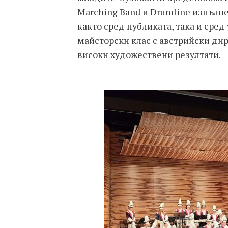
Marching Band и Drumline изпълн
както сред публиката, така и сред
майсторски клас с австрийски дир
високи художествени резултати.