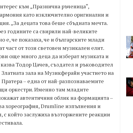
нтерес към „Празнична ръченица“,
хармония като изключително оригинални и
ия. „За децата това беше сбъдната мечта.
през годините са свирили най-великите
о е, че показаха, че и българските млади
т част от този световен музикален елит.
ови още много деца да изберат музиката и
, казва Тодор Цачев, създател и ръководител
в Златната зала на Музикферайн участието на
в Пратера – една от най-разпознаваемите
ащи оркестри. Именно там младите
окажат автентичния облик на формацията –
а хореография, Drumline изпълнения и
л, с който заслужиха възторжените реакции
естивала.