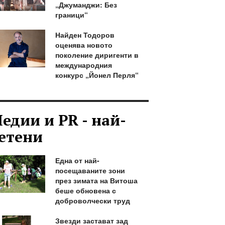
„Джуманджи: Без
граници“
Найден Тодоров
оценява новото
поколение диригенти в
международния
конкурс „Йонел Перля“
едии и PR - най-
етени
Една от най-
посещаваните зони
през зимата на Витоша
беше обновена с
доброволчески труд
Звезди застават зад