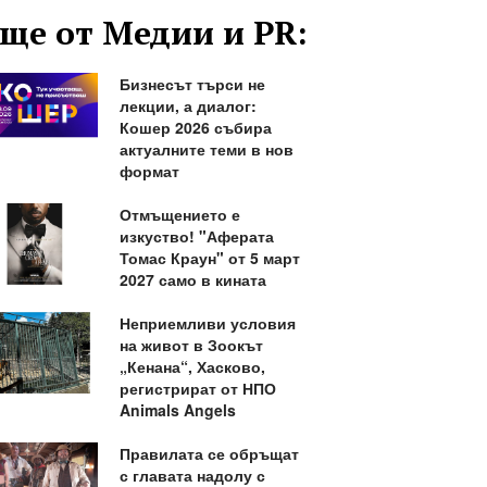
ще от Медии и PR:
Бизнесът търси не
лекции, а диалог:
Кошер 2026 събира
актуалните теми в нов
формат
Отмъщението е
изкуство! "Аферата
Томас Краун" от 5 март
2027 само в кината
Неприемливи условия
на живот в Зоокът
„Кенана“, Хасково,
регистрират от НПО
Animals Angels
Правилата се обръщат
с главата надолу с